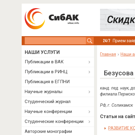
Search this site
Прием заяв
НАШИ УСЛУГИ
Главная
Наши а
Публикации в ВАК
Публикации в РИНЦ
Безусова
Публикация в ЕГПНИ
канд. пед. наук,
Научные журналы
филиала Пермског
Студенческий журнал
РФ, г. Соликамск
Научные конференции
Статьи на сайт
Студенческие конференции
РАЗВИТИЕ К
Авторские монографии