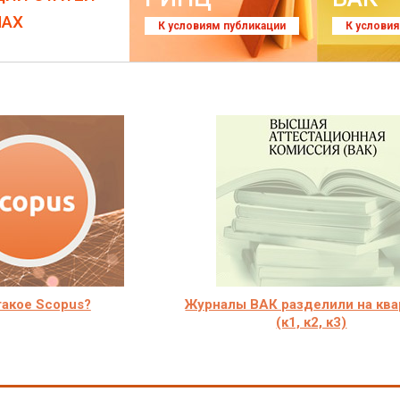
ЛАХ
К условиям публикации
К услови
такое Scopus?
Журналы ВАК разделили на ква
(к1, к2, к3)