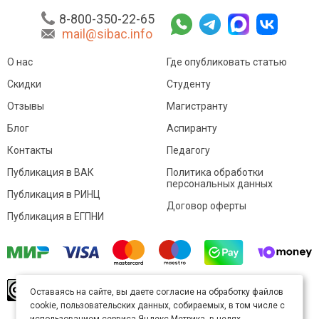
8-800-350-22-65
mail@sibac.info
О нас
Где опубликовать статью
Скидки
Студенту
Отзывы
Магистранту
Блог
Аспиранту
Контакты
Педагогу
Публикация в ВАК
Политика обработки
персональных данных
Публикация в РИНЦ
Договор оферты
Публикация в ЕГПНИ
© Sibac.info 2026. Все права защищены.
Это
Оставаясь на сайте, вы даете согласие на обработку файлов
произведение доступно по
лицензии Creative
cookie, пользовательских данных, собираемых, в том числе с
Commons «Attribution» («Атрибуция») 4.0
Непортированная
.