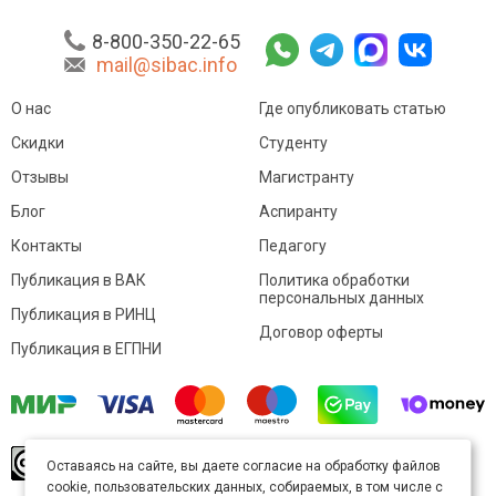
8-800-350-22-65
mail@sibac.info
О нас
Где опубликовать статью
Скидки
Студенту
Отзывы
Магистранту
Блог
Аспиранту
Контакты
Педагогу
Публикация в ВАК
Политика обработки
персональных данных
Публикация в РИНЦ
Договор оферты
Публикация в ЕГПНИ
© Sibac.info 2026. Все права защищены.
Это
Оставаясь на сайте, вы даете согласие на обработку файлов
произведение доступно по
лицензии Creative
cookie, пользовательских данных, собираемых, в том числе с
Commons «Attribution» («Атрибуция») 4.0