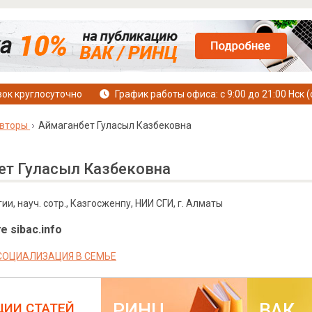
ок круглосуточно
График работы офиса: с 9:00 до 21:00 Нск (
вторы
Аймаганбет Гуласыл Казбековна
ет Гуласыл Казбековна
и, науч. сотр., Казгосженпу, НИИ СГИ, г. Алматы
е sibac.info
СОЦИАЛИЗАЦИЯ В СЕМЬЕ
РИНЦ
ВАК
ЦИИ СТАТЕЙ