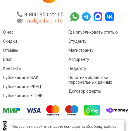
8-800-350-22-65
mail@sibac.info
О нас
Где опубликовать статью
Скидки
Студенту
Отзывы
Магистранту
Блог
Аспиранту
Контакты
Педагогу
Публикация в ВАК
Политика обработки
персональных данных
Публикация в РИНЦ
Договор оферты
Публикация в ЕГПНИ
© Sibac.info 2026. Все права защищены.
Это
Оставаясь на сайте, вы даете согласие на обработку файлов
произведение доступно по
лицензии Creative