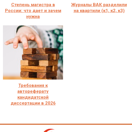
Степень магистра в
Журналы ВАК разделили
России: что дает и зачем
на квартили (к1, к2, к3)
нужна
Требования к
автореферату
кандидатской
диссертации в 2026