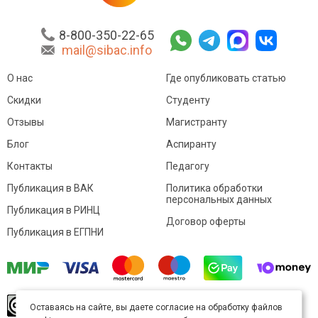
8-800-350-22-65
mail@sibac.info
О нас
Где опубликовать статью
Скидки
Студенту
Отзывы
Магистранту
Блог
Аспиранту
Контакты
Педагогу
Публикация в ВАК
Политика обработки
персональных данных
Публикация в РИНЦ
Договор оферты
Публикация в ЕГПНИ
© Sibac.info 2026. Все права защищены.
Это
Оставаясь на сайте, вы даете согласие на обработку файлов
произведение доступно по
лицензии Creative