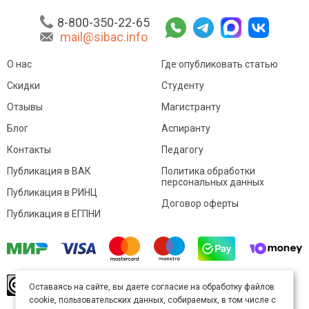
8-800-350-22-65
mail@sibac.info
О нас
Где опубликовать статью
Скидки
Студенту
Отзывы
Магистранту
Блог
Аспиранту
Контакты
Педагогу
Публикация в ВАК
Политика обработки
персональных данных
Публикация в РИНЦ
Договор оферты
Публикация в ЕГПНИ
© Sibac.info 2026. Все права защищены.
Это
Оставаясь на сайте, вы даете согласие на обработку файлов
произведение доступно по
лицензии Creative
cookie, пользовательских данных, собираемых, в том числе с
Commons «Attribution» («Атрибуция») 4.0