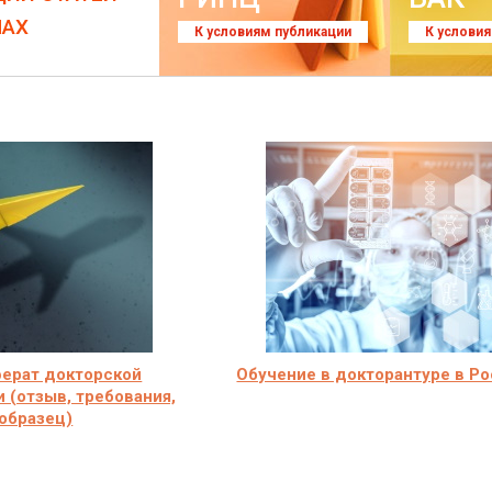
ЛАХ
К условиям публикации
К услови
ерат докторской
Обучение в докторантуре в Р
 (отзыв, требования,
образец)