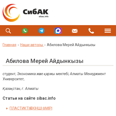
Главная
Наши авторы
Абилова Мерей Айдынкызы
Абилова Мерей Айдынкызы
студент, Экономика ж
әне қаржы мектебі,
Алматы Менеджмент
Университет,
Қазақстан,
г. Алматы
Статьи на сайте sibac.info
ПЛАСТИКТІҢ ЕКІНШІ ӨМІРІ