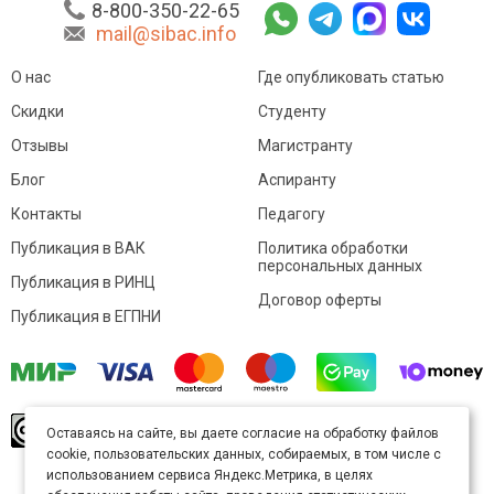
8-800-350-22-65
mail@sibac.info
О нас
Где опубликовать статью
Скидки
Студенту
Отзывы
Магистранту
Блог
Аспиранту
Контакты
Педагогу
Публикация в ВАК
Политика обработки
персональных данных
Публикация в РИНЦ
Договор оферты
Публикация в ЕГПНИ
© Sibac.info 2026. Все права защищены.
Это
Оставаясь на сайте, вы даете согласие на обработку файлов
произведение доступно по
лицензии Creative
cookie, пользовательских данных, собираемых, в том числе с
Commons «Attribution» («Атрибуция») 4.0
Непортированная
.
использованием сервиса Яндекс.Метрика, в целях
Карта сайта