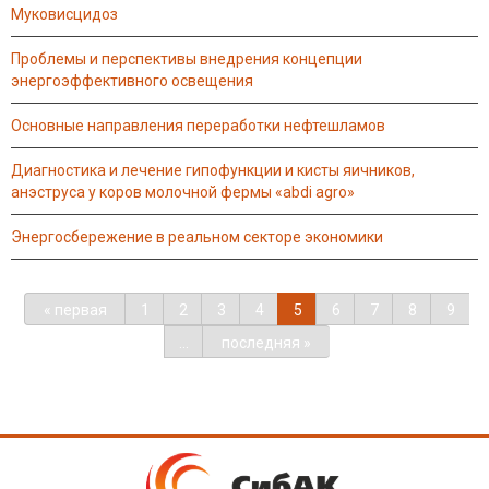
муковисцидоз
проблемы и перспективы внедрения концепции
энергоэффективного освещения
основные направления переработки нефтешламов
диагностика и лечение гипофункции и кисты яичников,
анэструса у коров молочной фермы «abdi agro»
энергосбережение в реальном секторе экономики
« первая
1
2
3
4
5
6
7
8
9
…
последняя »