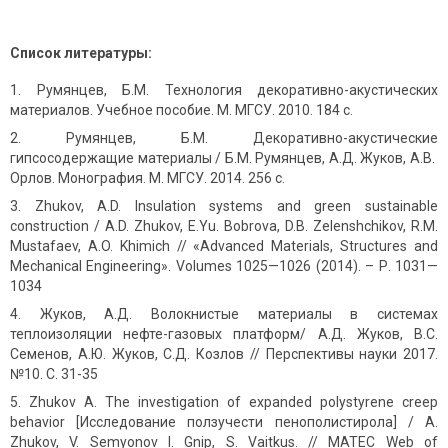
Список литературы:
Румянцев, Б.М. Технология декоративно-акустических
материалов. Учебное пособие. М. МГСУ. 2010. 184 с.
Румянцев, Б.М. Декоративно-акустические
гипсосодержащие материалы / Б.М. Румянцев, А.Д. Жуков, А.В.
Орлов. Монография. М. МГСУ. 2014. 256 с.
Zhukov, A.D. Insulation systems and green sustainable
construction / A.D. Zhukov, Е.Yu. Bobrova, D.B. Zelenshchikov, R.M.
Mustafaev, A.O. Khimich // «Advanced Materials, Structures and
Mechanical Engineering». Volumes 1025—1026 (2014). – Р. 1031—
1034
Жуков, А.Д. Волокнистые материалы в системах
теплоизоляции нефте-газовых платформ/ А.Д. Жуков, В.С.
Семенов, А.Ю. Жуков, С.Д. Козлов // Перспективы науки 2017.
№10. С. 31-35
Zhukov A. The investigation of expanded polystyrene creep
behavior [Исследование ползучести пенополистирола] / A.
Zhukov, V. Semyonov I. Gnip, S. Vaitkus. // MATEC Web of