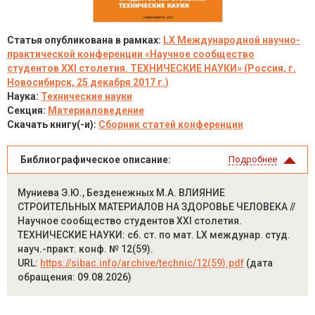
Статья опубликована в рамках:
LX Международной научно-
практической конференции «Научное сообщество
студентов XXI столетия. ТЕХНИЧЕСКИЕ НАУКИ» (Россия, г.
Новосибирск, 25 декабря 2017 г.)
Наука:
Технические науки
Секция:
Материаловедение
Скачать книгу(-и):
Сборник статей конференции
Библиографическое описание:
Подробнее
Муниева Э.Ю., Безденежных М.А. ВЛИЯНИЕ
СТРОИТЕЛЬНЫХ МАТЕРИАЛОВ НА ЗДОРОВЬЕ ЧЕЛОВЕКА //
Научное сообщество студентов XXI столетия.
ТЕХНИЧЕСКИЕ НАУКИ: сб. ст. по мат. LX междунар. студ.
науч.-практ. конф. № 12(59).
URL:
https://sibac.info/archive/technic/12(59).pdf
(дата
обращения: 09.08.2026)