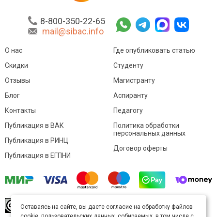
8-800-350-22-65
mail@sibac.info
О нас
Где опубликовать статью
Скидки
Студенту
Отзывы
Магистранту
Блог
Аспиранту
Контакты
Педагогу
Публикация в ВАК
Политика обработки
персональных данных
Публикация в РИНЦ
Договор оферты
Публикация в ЕГПНИ
© Sibac.info 2026. Все права защищены.
Это
Оставаясь на сайте, вы даете согласие на обработку файлов
произведение доступно по
лицензии Creative
cookie, пользовательских данных, собираемых, в том числе с