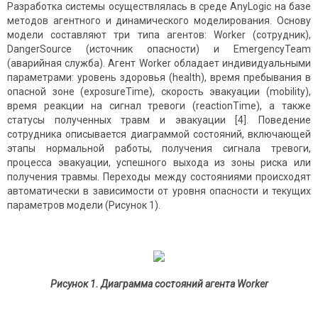
Разработка системы осуществлялась в среде AnyLogic на базе
методов агентного и динамического моделирования. Основу
модели составляют три типа агентов: Worker (сотрудник),
DangerSource (источник опасности) и EmergencyTeam
(аварийная служба). Агент Worker обладает индивидуальными
параметрами: уровень здоровья (health), время пребывания в
опасной зоне (exposureTime), скорость эвакуации (mobility),
время реакции на сигнал тревоги (reactionTime), а также
статусы полученных травм и эвакуации [4]. Поведение
сотрудника описывается диаграммой состояний, включающей
этапы нормальной работы, получения сигнала тревоги,
процесса эвакуации, успешного выхода из зоны риска или
получения травмы. Переходы между состояниями происходят
автоматически в зависимости от уровня опасности и текущих
параметров модели (Рисунок 1).
Рисунок 1. Диаграмма состояний агента Worker