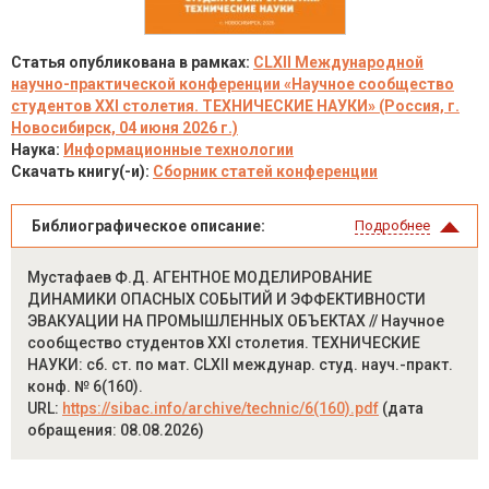
Статья опубликована в рамках:
CLXII Международной
научно-практической конференции «Научное сообщество
студентов XXI столетия. ТЕХНИЧЕСКИЕ НАУКИ» (Россия, г.
Новосибирск, 04 июня 2026 г.)
Наука:
Информационные технологии
Скачать книгу(-и):
Сборник статей конференции
Библиографическое описание:
Подробнее
Мустафаев Ф.Д. АГЕНТНОЕ МОДЕЛИРОВАНИЕ
ДИНАМИКИ ОПАСНЫХ СОБЫТИЙ И ЭФФЕКТИВНОСТИ
ЭВАКУАЦИИ НА ПРОМЫШЛЕННЫХ ОБЪЕКТАХ // Научное
сообщество студентов XXI столетия. ТЕХНИЧЕСКИЕ
НАУКИ: сб. ст. по мат. CLXII междунар. студ. науч.-практ.
конф. № 6(160).
URL:
https://sibac.info/archive/technic/6(160).pdf
(дата
обращения: 08.08.2026)