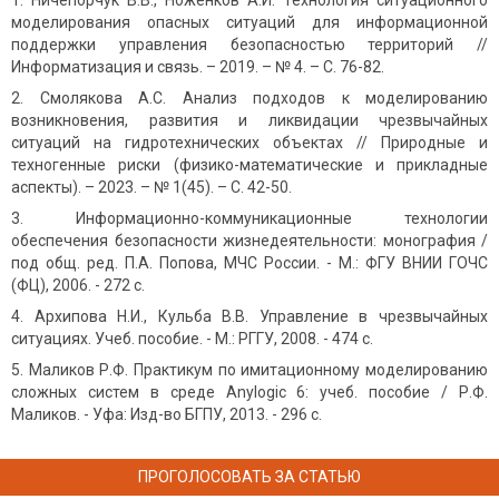
Ничепорчук В.В., Ноженков А.И. Технология ситуационного
моделирования опасных ситуаций для информационной
поддержки управления безопасностью территорий //
Информатизация и связь. – 2019. – № 4. – С. 76-82.
Смолякова А.С. Анализ подходов к моделированию
возникновения, развития и ликвидации чрезвычайных
ситуаций на гидротехнических объектах // Природные и
техногенные риски (физико-математические и прикладные
аспекты). – 2023. – № 1(45). – С. 42-50.
Информационно-коммуникационные технологии
обеспечения безопасности жизнедеятельности: монография /
под общ. ред. П.А. Попова, МЧС России. - М.: ФГУ ВНИИ ГОЧС
(ФЦ), 2006. - 272 с.
Архипова Н.И., Кульба В.В. Управление в чрезвычайных
ситуациях. Учеб. пособие. - М.: РГГУ, 2008. - 474 с.
Маликов Р.Ф. Практикум по имитационному моделированию
сложных систем в среде Anylogic 6: учеб. пособие / Р.Ф.
Маликов. - Уфа: Изд-во БГПУ, 2013. - 296 с.
ПРОГОЛОСОВАТЬ ЗА СТАТЬЮ