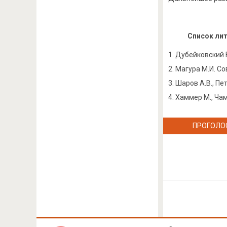
Список ли
Дубейковский В
Магура М.И. Со
Шаров А.В., Пе
Хаммер М., Чам
ПРОГОЛО