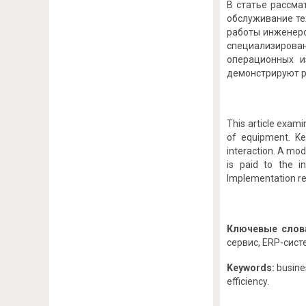
В статье рассма
обслуживание те
работы инженеро
специализиров
операционных и
демонстрируют р
This article exami
of equipment. Ke
interaction. A mod
is paid to the i
Implementation res
Ключевые слов
сервис, ERP-сис
Keywords:
busines
efficiency.