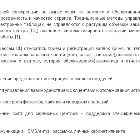
окой конкуренции на рынке услуг по ремонту и обслуживан
прозрачность и качество сервиса. Традиционные методы управ
ектронных таблицах, не справляются с растущим объемом зака
сного центра (СЦ) позволяет систематизировать операции, ми
боты. [1].
ессам СЦ относятся, прием и регистрация заявок (очно, по те
ение складом запасных частей (учет, заказ, списание),планиров
мления о статусе, история обслуживания).аналитика и отчетн
ение предполагает интеграцию нескольких модулей:
ля управления взаимодействием с клиентами и отслеживания истор
 контроля финансов, закупок и складских операций.
нный софт для сервисных центров – поддержка специфически
муникации – SMS/e-mail рассылки, личный кабинет клиента.