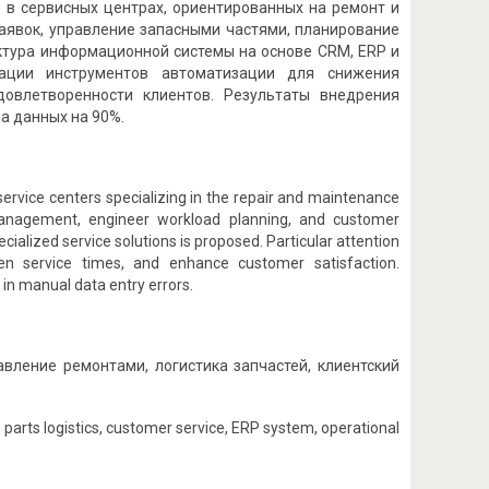
 в сервисных центрах, ориентированных на ремонт и
аявок, управление запасными частями, планирование
ктура информационной системы на основе CRM, ERP и
рации инструментов автоматизации для снижения
овлетворенности клиентов. Результаты внедрения
а данных на 90%.
service centers specializing in the repair and maintenance
management, engineer workload planning, and customer
ialized service solutions is proposed. Particular attention
ten service times, and enhance customer satisfaction.
in manual data entry errors.
вление ремонтами, логистика запчастей, клиентский
arts logistics, customer service, ERP system, operational