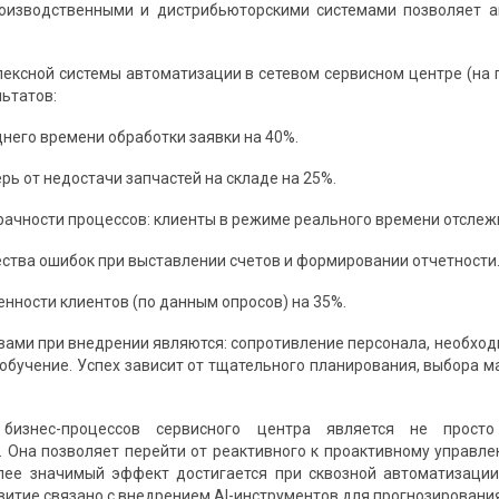
роизводственными и дистрибьюторскими системами позволяет а
ексной системы автоматизации в сетевом сервисном центре (на 
ьтатов:
него времени обработки заявки на 40%.
ь от недостачи запчастей на складе на 25%.
ачности процессов: клиенты в режиме реального времени отслеж
ства ошибок при выставлении счетов и формировании отчетности
нности клиентов (по данным опросов) на 35%.
ами при внедрении являются: сопротивление персонала, необход
 обучение. Успех зависит от тщательного планирования, выбора
 бизнес-процессов сервисного центра является не просто
 Она позволяет перейти от реактивного к проактивному управле
лее значимый эффект достигается при сквозной автоматизации
итие связано с внедрением AI-инструментов для прогнозирования 