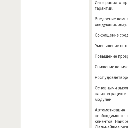
Интеграция с п
гарантии.
Внедрение компл
следующих резул
Сокращение сред
Уменьшение потер
Повышение прозр
Снижение количе
Рост удовлетворе
Основными вызов
на интеграцию и
модулей.
Автоматизация
необходимостью.
клиентов. Наибо
Дальнейшее разв