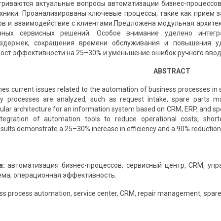
триваются актуальные вопросы автоматизации бизнес-процессов
хники. Проанализированы ключевые процессы, такие как прием з
в и взаимодействие с клиентами.Предложена модульная архите
анных сервисных решений. Особое внимание уделено интег
здержек, сокращения времени обслуживания и повышения уд
ост эффективности на 25–30% и уменьшение ошибок ручного ввод
ABSTRACT
nes current issues related to the automation of business processes in 
y processes are analyzed, such as request intake, spare parts 
ular architecture for an information system based on CRM, ERP, and spec
ntegration of automation tools to reduce operational costs, shor
ults demonstrate a 25–30% increase in efficiency and a 90% reduction 
а:
автоматизация бизнес-процессов, сервисный центр, CRM, упра
тема, операционная эффективность.
s process automation, service center, CRM, repair management, spare p