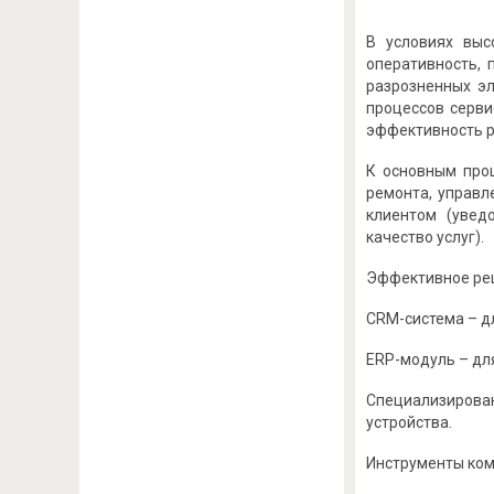
В условиях выс
оперативность, 
разрозненных эл
процессов серви
эффективность ра
К основным проц
ремонта, управл
клиентом (уведо
качество услуг).
Эффективное реш
CRM-система – д
ERP-модуль – для
Специализирова
устройства.
Инструменты ком