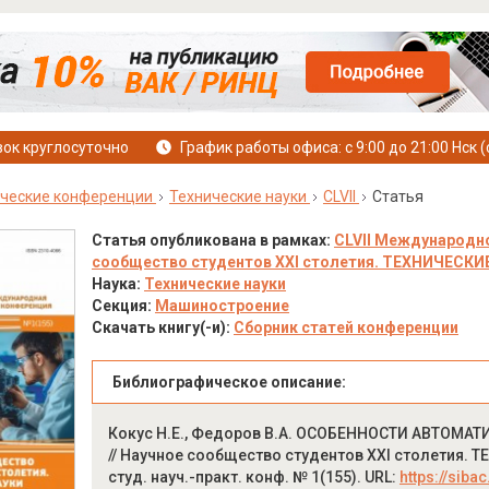
ок круглосуточно
График работы офиса: с 9:00 до 21:00 Нск (
ческие конференции
Технические науки
CLVII
Статья
Статья опубликована в рамках:
CLVII Международно
сообщество студентов XXI столетия. ТЕХНИЧЕСКИЕ Н
Наука:
Технические науки
Секция:
Машиностроение
Скачать книгу(-и):
Сборник статей конференции
Библиографическое описание:
Кокус Н.Е., Федоров В.А. ОСОБЕННОСТИ АВТОМ
// Научное сообщество студентов XXI столетия. ТЕ
студ. науч.-практ. конф. № 1(155). URL:
https://siba