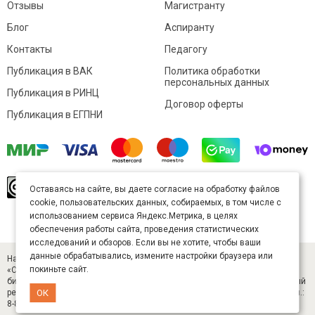
Отзывы
Магистранту
Блог
Аспиранту
Контакты
Педагогу
Публикация в ВАК
Политика обработки
персональных данных
Публикация в РИНЦ
Договор оферты
Публикация в ЕГПНИ
© Sibac.info 2026. Все права защищены.
Это
Оставаясь на сайте, вы даете согласие на обработку файлов
произведение доступно по
лицензии Creative
cookie, пользовательских данных, собираемых, в том числе с
Commons «Attribution» («Атрибуция») 4.0
Непортированная
.
использованием сервиса Яндекс.Метрика, в целях
Карта сайта
обеспечения работы сайта, проведения статистических
исследований и обзоров. Если вы не хотите, чтобы ваши
данные обрабатывались, измените настройки браузера или
Научный журнал «Студенческий» (ISSN 2541-9412). Издатель — ООО
покиньте сайт.
«СибАК» (ИНН 5402054157). Размещается в Научной электронной
библиотеке eLIBRARY.RU (договор № 445-11/2019 от 05.11.2019). Главный
ОК
редактор — Старченко И. Б., д-р техн. наук. E-mail: student@sibac.info, тел.:
8-800-350-22-65.