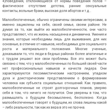
4)поведения, отклоняющиеся от нормы поведения полов –
фактическое отсутствие детства, ранние сексуальные
контакты, вольные браки, высокая доля абортов и т.д…
Малообеспеченные, обычно ограничены своими интересами, а
именно зациклены на себе, своей семье, своем районе. Не
думая за то, как выйти из малообеспеченности, они часто
представляют, что их жизнь насыщенна и динамична. Умения и
знания, которые необходимы лишь для выживания, для них
основные, в отличие от навыков, необходимых для социального
роста и материального положения. Многие ученные,
доказывали то, что люди в бедных районах более апатичные и
с трудом решают все свои проблемы. Все это может быть
связано с тем, что у малообеспеченных по большей своей части
нет профессиональных навыков и качеств лидера. Они
характеризуются пессимистическим настроением, упадком
духа и доисторическим представлением о формировании
человека как субъекта социальных отношений. Как правило,
малообеспеченные не строят долгосрочных планов, уверяю
себя в том, что ничего не получится. Они уверены в том, что
размышлять о будущем бессмысленно, бесполезно. Когда
малообеспеченные говорят о будущем, их слова лишены какой
– либо реальности, так как их вера в это не прочна.