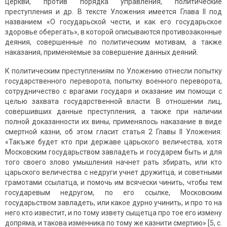
церкви, против порядка управления, политические
преступления и др. В тексте Уложения имеется Глава II под
названием «О государьской чести, и как его государьское
здоровье оберегать», в которой описываются противозаконные
деяния, совершенные по политическим мотивам, а также
наказания, применяемые за совершение данных деяний.
К политическим преступлениям по Уложению отнесли попытку
государственного переворота, попытку военного переворота,
сотрудничество с врагами государя и оказание им помощи с
целью захвата государственной власти. В отношении лиц,
совершивших данные преступления, а также при наличии
полной доказанности их вины, применялось наказание в виде
смертной казни, об этом гласит статья 2 Главы II Уложения:
«Такъже будет кто при державе царьского величества, хотя
Московским государьством завладеть и государем быть и для
того своего злово умышления начнет рать збирать, или кто
царьского величества с недруги учнет дружитца, и советными
грамотами ссылатца, и помочь им всячески чинить, чтобы тем
государевым недругом, по его ссылке, Московским
государьством завладеть, или какое дурно учинить, и про то на
него кто известит, и по тому извету сыщетца про тое его измену
допряма, и такова изменника по тому же казнити смертию» [5, с.