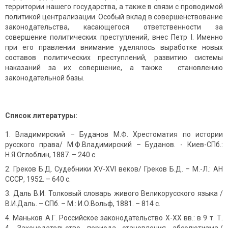
территории нашего государства, а также в связи с проводимой
политикой централизации. Особый вклад в совершенствование
законодательства, касающегося ответственности за
совершение политических преступлений, внес Петр I. Именно
при его правлении внимание уделялось выработке новых
составов политических преступлений, развитию системы
наказаний за их совершение, а также становлению
законодательной базы.
Список литературы:
Владимирский – Буданов М.Ф. Хрестоматия по истории
русского права/ М.Ф.Владимирский – Буданов. - Киев-СПб.:
Н.Я.Оглоблин, 1887. – 240 с.
Греков Б.Д. Судебники XV-XVI веков/ Греков Б.Д. – М.-Л.: АН
СССР, 1952. – 640 с.
Даль В.И. Толковый словарь живого Великорусского языка /
В.И.Даль. – СПб. – М.: И.О.Вольф, 1881. – 814 с.
Маньков А.Г. Российское законодательство X-XX вв.: в 9 т. Т.