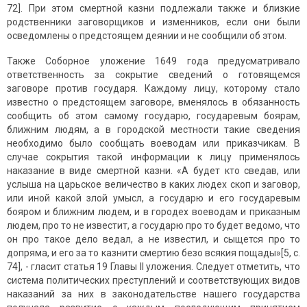
72]. При этом смертной казни подлежали также и близкие
родственники заговорщиков и изменников, если они были
осведомлены о предстоящем деянии и не сообщили об этом.
Также Соборное уложение 1649 года предусматривало
ответственность за сокрытие сведений о готовящемся
заговоре против государя. Каждому лицу, которому стало
известно о предстоящем заговоре, вменялось в обязанность
сообщить об этом самому государю, государевым боярам,
ближним людям, а в городской местности такие сведения
необходимо было сообщать воеводам или приказчикам. В
случае сокрытия такой информации к лицу применялось
наказание в виде смертной казни. «А будет кто сведав, или
услыша на царьское величество в каких людех скоп и заговор,
или иной какой злой умысл, а государю и его государевым
бояром и ближним людем, и в городех воеводам и приказным
людем, про то не известит, а государю про то будет ведомо, что
он про такое дело ведал, а не известил, и сыщется про то
допряма, и его за то казнити смертию безо всякия пощады»[5, с.
74], - гласит статья 19 Главы II уложения. Следует отметить, что
система политических преступлений и соответствующих видов
наказаний за них в законодательстве нашего государства