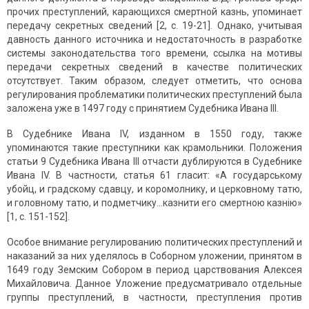
прочих преступлений, карающихся смертной казнь, упоминает
передачу секретных сведений [2, с. 19-21]. Однако, учитывая
давность данного источника и недостаточность в разработке
системы законодательства того времени, ссылка на мотивы
передачи секретных сведений в качестве политических
отсутствует. Таким образом, следует отметить, что основа
регулирования проблематики политических преступлений была
заложена уже в 1497 году с принятием Судебника Ивана III.
В Судебнике Ивана IV, изданном в 1550 году, также
упоминаются такие преступники как крамольники. Положения
статьи 9 Судебника Ивана III отчасти дублируются в Судебнике
Ивана IV. В частности, статья 61 гласит: «А государському
убойц
, и градскому сдавцу, и коромолнику, и церковному татю,
и головному татю, и подметчику…казнити его смертною казнію»
[1, с. 151-152].
Особое внимание регулированию политических преступлений и
наказаний за них уделялось в Соборном уложении, принятом в
1649 году Земским Собором в период царствования Алексея
Михайловича. Данное Уложение предусматривало отдельные
группы преступлений, в частности, преступления против