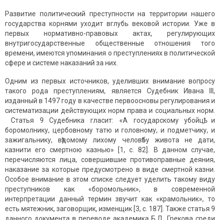
Развитие политический преступности на территории нашего
государства корнями уходит вглубь вековой истории. Уже в
первых нормативно-правовых актах, регулирующих
внутригосударственные общественные отношения того
времени, имеются упоминания о преступлениях в политической
сфере и системе наказаний за них.
Одним из первых источников, уделивших внимание вопросу
такого рода преступлениям, является Судебник Ивана III,
изданный в 1497 году в качестве первоосновы регулирования и
систематизации действующих норм права и социальных норм.
Статья 9 Судебника гласит: «А государскому убойцѣ, и
боромолнику, цербовному татю и головному, и подметчику, и
зажигальнику, вѣдомому лихому человѣбу живота не дати,
казнити его смертною казнью» [1, с. 82]. В данном случае,
перечисляются лица, совершившие противоправные деяния,
наказание за которые предусмотрено в виде смертной казни.
Особое внимание в этом списке следует уделить такому виду
преступников как «боромольник», в современной
интерпретации данный термин звучит как «крамольник», то
есть мятежник, заговорщик, изменщик [3, с. 187]. Также статья 9
данного документа в переводе академика Б.Д. Грекова среди