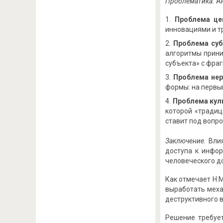
Проблематика.
Ан
Проблема це
инновациями и т
Проблема суб
алгоритмы прини
субъекта» с фра
Проблема нер
формы: на первы
Проблема кул
которой «традиц
ставит под вопр
Заключение.
Влия
доступа к инфор
человеческого д
Как отмечает Н.М
выработать меха
деструктивного 
Решение требует