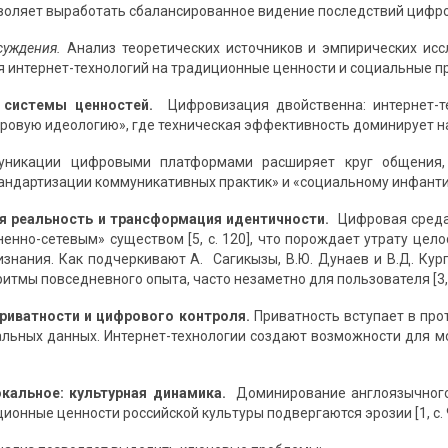
зволяет выработать сбалансированное видение последствий цифр
суждения.
Анализ теоретических источников и эмпирических ис
я интернет-технологий на традиционные ценности и социальные пр
 системы ценностей.
Цифровизация двойственна: интернет-те
овую идеологию», где техническая эффективность доминирует н
никации цифровыми платформами расширяет круг общения, 
андартизации коммуникативных практик» и «социальному инфантил
 реальность и трансформация идентичности.
Цифровая среда
ненно-сетевым» существом [5, с. 120], что порождает утрату це
изнания. Как подчеркивают А. Сагикызы, В.Ю. Дунаев и В.Д. Ку
тмы повседневного опыта, часто незаметно для пользователя [3, с
риватности и цифрового контроля.
Приватность вступает в про
альных данных. Интернет-технологии создают возможности для мо
окальное: культурная динамика.
Доминирование англоязычного 
ионные ценности российской культуры подвергаются эрозии [1, с. 9