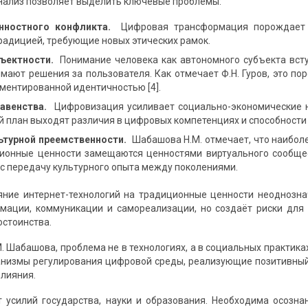
ализ позволяет выделить ключевые проблемы:
нностного конфликта.
Цифровая трансформация порождает 
радицией, требующие новых этических рамок.
ъектности.
Понимание человека как автономного субъекта всту
мают решения за пользователя. Как отмечает Ф.Н. Гуров, это п
гментированной идентичностью [4].
авенства.
Цифровизация усиливает социально-экономические н
й план выходят различия в цифровых компетенциях и способности
ьтурной преемственности.
Шабашова Н.М. отмечает, что наиболе
ионные ценности замещаются ценностями виртуального сообществ
ос передачу культурного опыта между поколениями.
ние интернет-технологий на традиционные ценности неоднозн
мации, коммуникации и самореализации, но создаёт риски для 
остоинства.
. Шабашова, проблема не в технологиях, а в социальных практиках 
низмы регулирования цифровой среды, реализующие позитивный
влияния.
 усилий государства, науки и образования. Необходима осозн