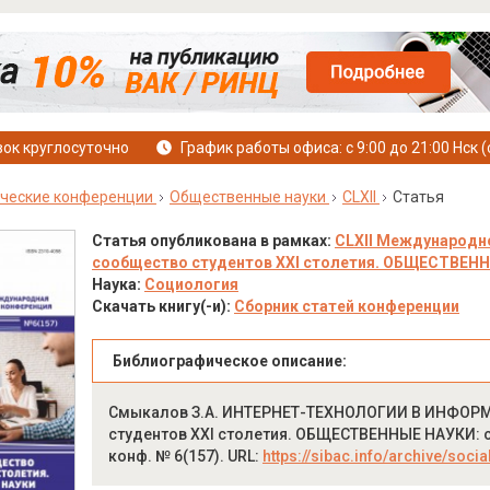
ок круглосуточно
График работы офиса: с 9:00 до 21:00 Нск (
ческие конференции
Общественные науки
CLXII
Статья
Статья опубликована в рамках:
CLXII Международн
сообщество студентов XXI столетия. ОБЩЕСТВЕННЫЕ
Наука:
Социология
Скачать книгу(-и):
Сборник статей конференции
Библиографическое описание:
Смыкалов З.А. ИНТЕРНЕТ-ТЕХНОЛОГИИ В ИНФОР
студентов XXI столетия. ОБЩЕСТВЕННЫЕ НАУКИ: сб. 
конф. № 6(157). URL:
https://sibac.info/archive/socia