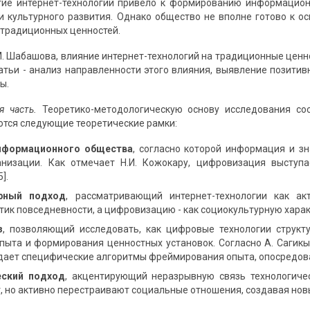
ие интернет-технологий привело к формированию информацион
и культурного развития. Однако общество не вполне готово к 
 традиционных ценностей.
М. Шабашова, влияние интернет-технологий на традиционные цен
ь статьи - анализ направленности этого влияния, выявление пози
ы.
я часть.
Теоретико-методологическую основу исследования со
ются следующие теоретические рамки:
нформационного общества
, согласно которой информация и з
анизации. Как отмечает Н.И. Кожокару, цифровизация выступ
].
урный подход
, рассматривающий интернет-технологии как а
тик повседневности, а цифровизацию - как социокультурную харак
з
, позволяющий исследовать, как цифровые технологии структ
пыта и формирования ценностных установок. Согласно А. Сагикы
ает специфические алгоритмы фреймирования опыта, опосредован
еский подход
, акцентирующий неразрывную связь технологиче
, но активно перестраивают социальные отношения, создавая но