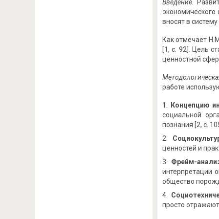
Введение.
Развит
экономического 
вносят в систему
Как отмечает Н.
[1, с. 92]. Цел
ценностной сфер
Методологическа
работе использу
Концепцию и
социальной орг
познания [2, с. 105
Социокульт
ценностей и прак
Фрейм-анали
интерпретации о
общество порожд
Социотехнич
просто отражают