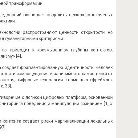
овой трансформации.
следований позволяет выделить несколько ключевых
актики.
хнологии распространяют ценности открытости, но
ад гуманитарными критериями.
но приводит к «размыванию» глубины контактов,
изму» [4].
 создает фрагментированную идентичность: человек
лостности самоощущения и зависимость самооценки от
рганская, цифровые технологии с помощью «фреймов»
. 33].
тиворечие с логикой цифровых платформ, основанной
ниторинга поведения и манипуляции сознанием [1, с.
контента создает риски маргинализации локальных
7].