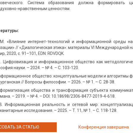
ловеческого. Система образования должна формировать ц
духовно-нравственным ценностям.
тературы:
М. «Влияние интернет-технологий и информационной среды н
изации» // «Диалогическая этика»: материалы VI Международной н
р, 2020, с. 91–101, EDN: RDVDQK.
И. Цифровизация и информационное общество как методологичес
офия науки. – 2024. – № 4. – С. 103-120.
Информационное общество: концептуальные модели и алгоритмы фр
Курганская // Вопросы философии. – 2026. – № 1. – С. 28-38.
Информатизация общества и трансформация субъекта коммуникати
мана. – 2019. – № 4. – DOI: 10.18698/2306-8477-2019-4-618.
 В. Информационная реальность и сетевой мир: концептуализац
нитарные исследования. – 2025. – Т. 11, № 1. – С. 118-128.
СОВАТЬ ЗА СТАТЬЮ
Конференция завершена