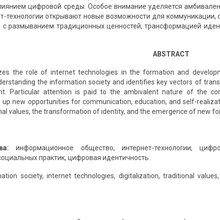
лиянием цифровой среды. Особое внимание уделяется амбивален
ет-технологии открывают новые возможности для коммуникации, 
е с размыванием традиционных ценностей, трансформацией иде
ABSTRACT
yzes the role of internet technologies in the formation and develop
rstanding the information society and identifies key vectors of transfo
nt. Particular attention is paid to the ambivalent nature of the co
 up new opportunities for communication, education, and self-realizati
onal values, the transformation of identity, and the emergence of new for
ова:
информационное общество, интернет-технологии, цифро
оциальных практик, цифровая идентичность.
ation society, internet technologies, digitalization, traditional values