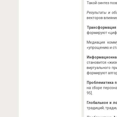
Такой синтез по
Результаты и об
векторов влияни
Трансформация
формируют «цифр
Медиация комму
«упрощению и ст
Информационная
становится «жиз
виртуального пр
формируют алгори
Проблематика п
на сборе персон
95].
Глобальное и л
традиций; традиц