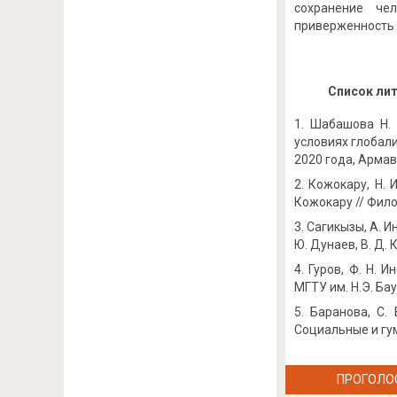
сохранение че
приверженность 
Список ли
Шабашова Н. 
условиях глобал
2020 года, Армави
Кожокару, Н. 
Кожокару // Филос
Сагикызы, А. 
Ю. Дунаев, В. Д. 
Гуров, Ф. Н. 
МГТУ им. Н.Э. Бау
Баранова, С.
Социальные и гума
ПРОГОЛО