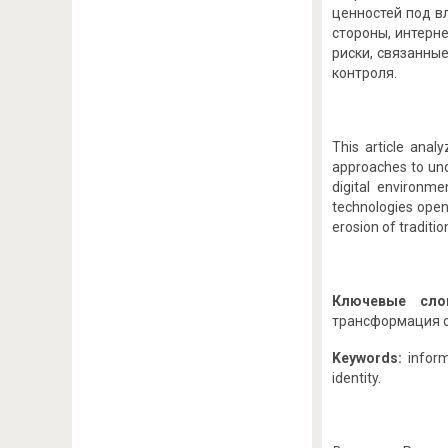
ценностей под в
стороны, интерн
риски, связанны
контроля.
This article anal
approaches to unde
digital environme
technologies open
erosion of traditi
Ключевые сл
трансформация с
Keywords:
inform
identity.