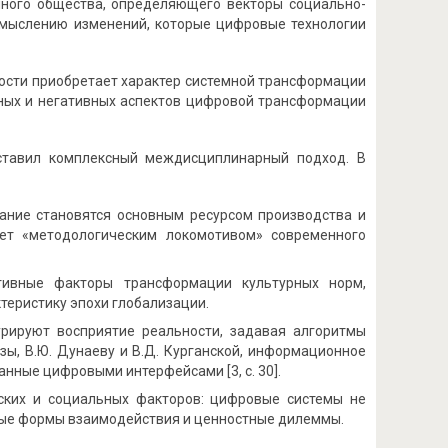
ного общества, определяющего векторы социально-
осмыслению изменений, которые цифровые технологии
ности приобретает характер системной трансформации
тивных и негативных аспектов цифровой трансформации
ставил комплексный междисциплинарный подход. В
нание становятся основным ресурсом производства и
ает «методологическим локомотивом» современного
ктивные факторы трансформации культурных норм,
теристику эпохи глобализации.
урируют восприятие реальности, задавая алгоритмы
зы, В.Ю. Дунаеву и В.Д. Курганской, информационное
ные цифровыми интерфейсами [3, с. 30].
ских и социальных факторов: цифровые системы не
вые формы взаимодействия и ценностные дилеммы.