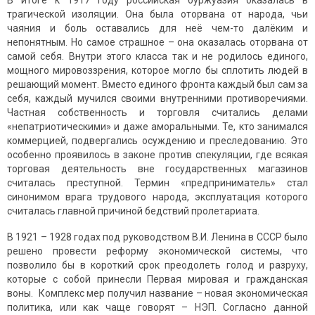
В итоге к 1917 году российская буржуазия оказалась в
трагической изоляции. Она была оторвана от народа, чьи
чаяния и боль оставались для неё чем-то далёким и
непонятным. Но самое страшное – она оказалась оторвана от
самой себя. Внутри этого класса так и не родилось единого,
мощного мировоззрения, которое могло бы сплотить людей в
решающий момент. Вместо единого фронта каждый был сам за
себя, каждый мучился своими внутренними противоречиями.
Частная собственность и торговля считались делами
«непатриотическими» и даже аморальными. Те, кто занимался
коммерцией, подвергались осуждению и преследованию. Это
особенно проявилось в законе против спекуляции, где всякая
торговая деятельность вне государственных магазинов
считалась преступной. Термин «предприниматель» стал
синонимом врага трудового народа, эксплуатация которого
считалась главной причиной бедствий пролетариата.
В 1921 – 1928 годах под руководством В.И. Ленина в СССР было
решено провести реформу экономической системы, что
позволило бы в короткий срок преодолеть голод и разруху,
которые с собой принесли Первая мировая и гражданская
воны. Комплекс мер получил название – новая экономическая
политика, или как чаще говорят – НЭП. Согласно данной