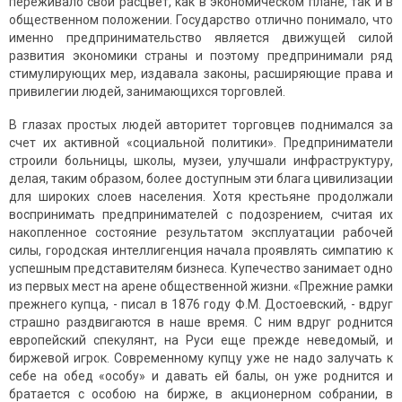
переживало свой расцвет, как в экономическом плане, так и в
общественном положении. Государство отлично понимало, что
именно предпринимательство является движущей силой
развития экономики страны и поэтому предпринимали ряд
стимулирующих мер, издавала законы, расширяющие права и
привилегии людей, занимающихся торговлей.
В глазах простых людей авторитет торговцев поднимался за
счет их активной «социальной политики». Предприниматели
строили больницы, школы, музеи, улучшали инфраструктуру,
делая, таким образом, более доступным эти блага цивилизации
для широких слоев населения. Хотя крестьяне продолжали
воспринимать предпринимателей с подозрением, считая их
накопленное состояние результатом эксплуатации рабочей
силы, городская интеллигенция начала проявлять симпатию к
успешным представителям бизнеса. Купечество занимает одно
из первых мест на арене общественной жизни. «Прежние рамки
прежнего купца, - писал в 1876 году Ф.М. Достоевский, - вдруг
страшно раздвигаются в наше время. С ним вдруг роднится
европейский спекулянт, на Руси еще прежде неведомый, и
биржевой игрок. Современному купцу уже не надо залучать к
себе на обед «особу» и давать ей балы, он уже роднится и
братается с особою на бирже, в акционерном собрании, в