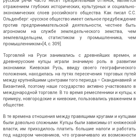
русской речи часто несет презрительный оттенок, является
отражением глубоких исторических, культурных и социально-
экономических слоев российского общества. Как писал С.С.
Ольденберг: «русское общество имеет сильное предубеждение
против предпринимательской деятельности, честнее быть
агрономом на службе земледельческого земства, чем
землевладельцем, статистиком у промышленника, чем
промышленником»[4, с. 309].
Торговлей на Руси занимались с древнейших времен, и
древнерусские купцы играли значимую роль в развитии
экономики. Киевская Русь, ввиду своего географического
положения, находилась на путях пересечения торговых путей
между крупнейшими центрами того периода – Скандинавией и
Византией, поэтому наше государство активно участвовало в
международной торговле. В то время ремесленники и купцы, к
примеру, новгородские и киевские, пользовались уважением в
обществе.
В те времена отношения между правящими кругами и купцами
были довольно сложными. Купцы были зависимы от княжеской
власти, им приходилось платить большие налоги и работать
под надзором чиновников, что ограничивало их возможности