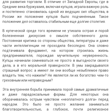
для развития торговли. В отличие от Западной Европы, где в
Средние века буржуазия, включая купцов, играла важную роль
и постепенно становилась одной из ведущих сил общества, в
России же положение купцов было подчинённым. Такое
положение дел оставалось стабильным еще долгие столетия.
В купеческой среде того времени не утихала острая и порой
болезненная дискуссия о смысле собственного дела.
Постоянная критика со стороны общества, литературы и даже
части интеллигенции не проходила бесследно. Она словно
подтачивала фундамент, на котором строилась жизнь
предпринимателя, порождая мучительную неуверенность.
Купцы начинали сомневаться не просто в выгодности своего
дела, а в его моральной праведности. В умы закрадывался
страшный вопрос: а имеют ли они вообще незыблемое право
владеть тем, что нажили? Не является ли их богатство чем-то
греховным или неправедным?
Эта внутренняя борьба принимала порой самые драматичные
и даже парадоксальные формы. Для некоторых она
оборачивалась острым чувством «неоплатного долга» перед
народом. Это было не просто желание заниматься
благотворительностью, а глубокое, почти религиозное