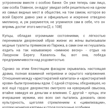
устроенном вместе с особою банке. Он уже теперь сам лицо,
сам особа. Главное, он вдруг увидал себя решительно на одном
из самых видных мест в обществе, на том самом, которое во
всей Европе давно уже и официально и искренне отведено
миллиону, и, уж разумеется, не усумнился сам в себе, что он
впрямь достиг этого места»[2, с. 108].
Купцы, обладая огромными состояниями, с лёгкостью
перенимали дворянский образ жизни: их жёны выписывали
модные туалеты прямиком из Парижа, а сами они не гнушались
ездить на так называемую «зимнюю весну» - отдых на
Лазурном Берегу. Казалось бы, вот она, победа
предприимчивости над родовитостью.
Однако за этим блестящим фасадом скрывалась настоящая
драма, полная взаимной неприязни и скрытого напряжения.
Отношения между «аристократией капитала» и «аристократией
крови» были пронизаны ядом. С одной стороны, обедневшее, но
всё ещё гордое дворянство смотрело на нуворишей свысока,
втайне завидуя их деньгам и влиянию. С другой – купцы, эти
вчерашние мужики, изо всех сил пытались доказать свою
культурность, щеголяя стремлением к «цивилизации»,
коллекционируя картины и строя роскошные особняки.