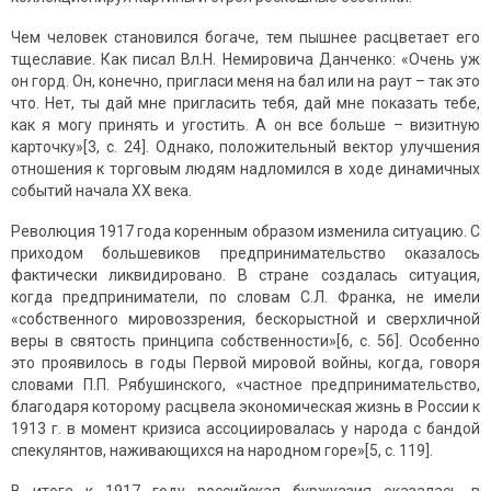
Чем человек становился богаче, тем пышнее расцветает его
тщеславие. Как писал Вл.Н. Немировича Данченко: «Очень уж
он горд. Он, конечно, пригласи меня на бал или на раут – так это
что. Нет, ты дай мне пригласить тебя, дай мне показать тебе,
как я могу принять и угостить. А он все больше – визитную
карточку»[3, с. 24]. Однако, положительный вектор улучшения
отношения к торговым людям надломился в ходе динамичных
событий начала XX века.
Революция 1917 года коренным образом изменила ситуацию. С
приходом большевиков предпринимательство оказалось
фактически ликвидировано. В стране создалась ситуация,
когда предприниматели, по словам С.Л. Франка, не имели
«собственного мировоззрения, бескорыстной и сверхличной
веры в святость принципа собственности»[6, с. 56]. Особенно
это проявилось в годы Первой мировой войны, когда, говоря
словами П.П. Рябушинского, «частное предпринимательство,
благодаря которому расцвела экономическая жизнь в России к
1913 г. в момент кризиса ассоциировалась у народа с бандой
спекулянтов, наживающихся на народном горе»[5, с. 119].