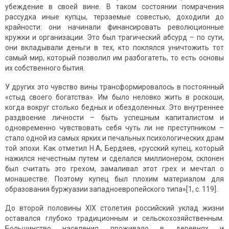
убеждение в своей вине. В таком состоянии помрачения
рассудка иные купцы, терзаемые совестью, доходили до
крайности: они начинали финансировать революционные
кружки и организации. Это был трагический абсурд – по сути,
они вкладывали деньги в тех, кто поклялся уничтожить тот
самый мир, который позволил им разбогатеть, то есть основы
их собственного бытия.
У других это чувство вины трансформировалось в постоянный
«стыд своего богатства». Им было неловко жить в роскоши,
когда вокруг столько бедных и обездоленных. Это внутреннее
раздвоение личности – быть успешным капиталистом и
одновременно чувствовать себя чуть ли не преступником –
стало одной из самых ярких и печальных психологических драм
той эпохи. Как отметил Н.А, Бердяев, «русский купец, который
нажился нечестным путем и сделался миллионером, склонен
был считать это грехом, замаливал этот грех и мечтал о
монашестве. Поэтому купец был плохим материалом для
образования буржуазии западноевропейского типа»[1, с. 119].
До второй половины XIX столетия российский уклад жизни
оставался глубоко традиционным и сельскохозяйственным.
Большинство населения проживало в деревнях и