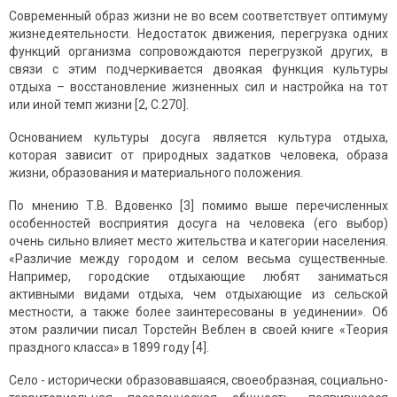
Современный образ жизни не во всем соответствует оптимуму
жизнедеятельности. Недостаток движения, перегрузка одних
функций организма сопровождаются перегрузкой других, в
связи с этим подчеркивается двоякая функция культуры
отдыха – восстановление жизненных сил и настройка на тот
или иной темп жизни [2, С.270].
Основанием культуры досуга является культура отдыха,
которая зависит от природных задатков человека, образа
жизни, образования и материального положения.
По мнению Т.В. Вдовенко [3] помимо выше перечисленных
особенностей восприятия досуга на человека (его выбор)
очень сильно влияет место жительства и категории населения.
«Различие между городом и селом весьма существенные.
Например, городские отдыхающие любят заниматься
активными видами отдыха, чем отдыхающие из сельской
местности, а также более заинтересованы в уединении». Об
этом различии писал Торстейн Веблен в своей книге «Теория
праздного класса» в 1899 году [4].
Село - исторически образовавшаяся, своеобразная, социально-