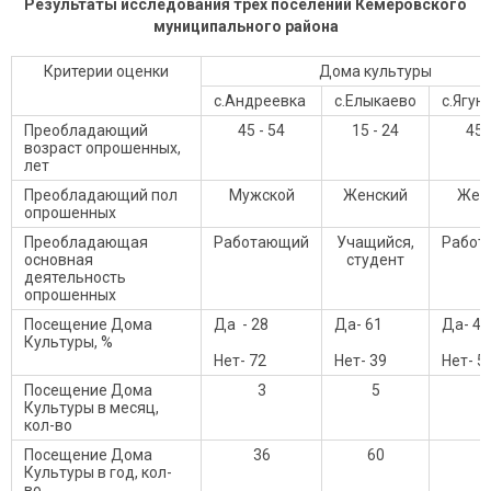
Результаты исследования трех поселений Кемеровского
муниципального района
Критерии оценки
Дома культуры
с.Андреевка
с.Елыкаево
с.Ягун
Преобладающий
45 - 54
15 - 24
45 
возраст опрошенных,
лет
Преобладающий пол
Мужской
Женский
Жен
опрошенных
Преобладающая
Работающий
Учащийся,
Работ
основная
студент
деятельность
опрошенных
Посещение Дома
Да - 28
Да- 61
Да- 47
Культуры, %
Нет- 72
Нет- 39
Нет- 5
Посещение Дома
3
5
Культуры в месяц,
кол-во
Посещение Дома
36
60
7
Культуры в год, кол-
во