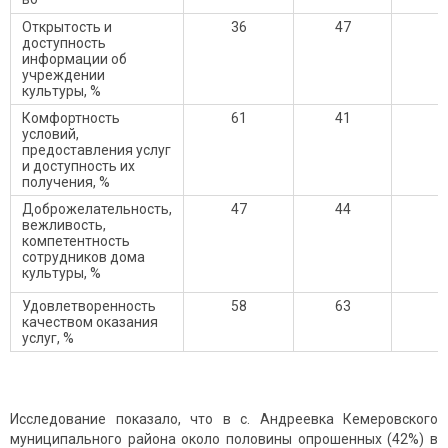
Открытость и
36
47
3
доступность
информации об
учреждении
культуры, %
Комфортность
61
41
7
условий,
предоставления услуг
и доступность их
получения, %
Доброжелательность,
47
44
4
вежливость,
компетентность
сотрудников дома
культуры, %
Удовлетворенность
58
63
7
качеством оказания
услуг, %
Исследование показало, что в с. Андреевка Кемеровского
муниципального района около половины опрошенных (42%) в