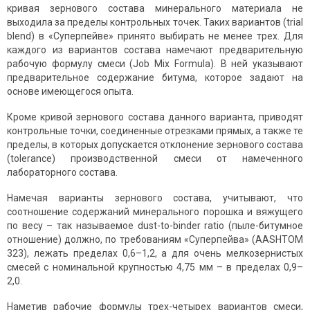
кривая зернового состава минерального материала не
выходила за пределы контрольных точек. Таких вариантов (trial
blend) в «Суперпейве» принято выбирать не менее трех. Для
каждого из вариантов состава намечают предварительную
рабочую формулу смеси (Job Mix Formula). В ней указывают
предварительное содержание битума, которое задают на
основе имеющегося опыта.
Кроме кривой зернового состава данного варианта, приводят
контрольные точки, соединенные отрезками прямых, а также те
пределы, в которых допускается отклонение зернового состава
(tolerance) производственной смеси от намеченного
лабораторного состава.
Намечая варианты зернового состава, учитывают, что
соотношение содержаний минерального порошка и вяжущего
по весу – так называемое dust-to-binder ratio (пыле-битумное
отношение) должно, по требованиям «Суперпейва» (AASHTOM
323), лежать пределах 0,6–1,2, а для очень мелкозернистых
смесей с номинальной крупностью 4,75 мм – в пределах 0,9–
2,0.
Наметив рабочие формулы трех-четырех вариантов смеси,