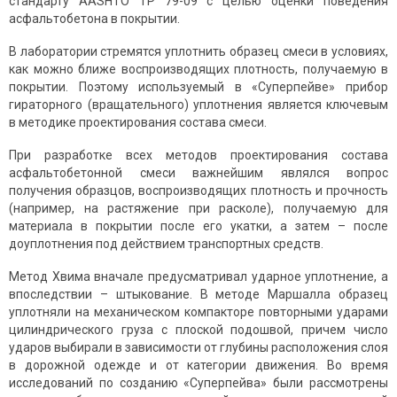
стандарту AASHTO TP 79-09 с целью оценки поведения
асфальтобетона в покрытии.
В лаборатории стремятся уплотнить образец смеси в условиях,
как можно ближе воспроизводящих плотность, получаемую в
покрытии. Поэтому используемый в «Суперпейве» прибор
гираторного (вращательного) уплотнения является ключевым
в методике проектирования состава смеси.
При разработке всех методов проектирования состава
асфальтобетонной смеси важнейшим являлся вопрос
получения образцов, воспроизводящих плотность и прочность
(например, на растяжение при расколе), получаемую для
материала в покрытии после его укатки, а затем – после
доуплотнения под действием транспортных средств.
Метод Хвима вначале предусматривал ударное уплотнение, а
впоследствии – штыкование. В методе Маршалла образец
уплотняли на механическом компакторе повторными ударами
цилиндрического груза с плоской подошвой, причем число
ударов выбирали в зависимости от глубины расположения слоя
в дорожной одежде и от категории движения. Во время
исследований по созданию «Суперпейва» были рассмотрены