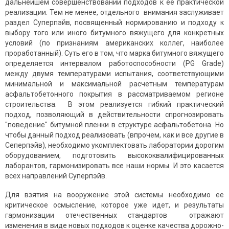
дальнейшем совершенствовании подходов к ее практической
реализации. Тем не менее, отдельного внимания заслуживает
раздел Суперпэйв, посвященный нормированию и подходу к
выбору того или иного битумного вяжущего для конкретных
условий (по признаниям американских коллег, наиболее
проработанный). Суть его в том, что марка битумного вяжущего
определяется интервалом работоспособности (PG Grade)
между двумя температурами испытания, соответствующими
минимальной и максимальной расчетным температурам
асфальтобетонного покрытия в рассматриваемом регионе
строительства. В этом реализуется гибкий практический
подход, позволяющий в действительности спрогнозировать
"поведение" битумной пленки в структуре асфальтобетона. Но
чтобы данный подход реализовать (впрочем, как и все другие в
Сеперпэйв), необходимо укомплектовать лаборатории дорогим
оборудованием, подготовить высококвалифицированных
лаборантов, гармонизировать все наши нормы. И это касается
всех направлений Суперпэйв.
Для взятия на вооружение этой системы необходимо ее
критическое осмысление, которое уже идет, и результаты
гармонизации отечественных стандартов отражают
изменения в виде новых подходов к оценке качества дорожно-