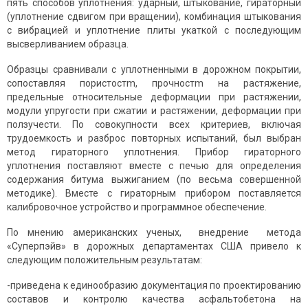
пять способов уплотнения: ударный, штыкование, гираторный
(уплотнение сдвигом при вращении), комбинация штыкования
с вибрацией и уплотнение плиты укаткой с последующим
высверливанием образца.
Образцы сравнивали с уплотненными в дорожном покрытии,
сопоставляя пористостm, прочностm на растяжение,
предельные относительные деформации при растяжении,
модули упругости при сжатии и растяжении, деформации при
ползучести. По совокупности всех критериев, включая
трудоемкость и разброс повторных испытаний, был выбран
метод гираторного уплотнения. Прибор гираторного
уплотнения поставляют вместе с печью для определения
содержания битума выжиганием (по весьма совершенной
методике). Вместе с гираторным прибором поставляется
калибровочное устройство и программное обеспечение.
По мнению американских ученых, внедрение метода
«Суперпэйв» в дорожных департаментах США привело к
следующим положительным результатам:
-приведена к единообразию документация по проектированию
составов и контролю качества асфальтобетона на