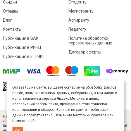
Скидки
Студенту
Отзывы
Магистранту
Блог
Аспиранту
Контакты
Педагогу
Публикация в ВАК
Политика обработки
персональных данных
Публикация в РИНЦ
Договор оферты
Публикация в ЕГПНИ
© Sibac.info 2026. Все права защищены.
Это
Оставаясь на сайте, вы даете согласие на обработку файлов
произведение доступно по
лицензии Creative
cookie, пользовательских данных, собираемых, в том числе с
Commons «Attribution» («Атрибуция») 4.0
Непортированная
.
использованием сервиса Яндекс.Метрика, в целях
Карта сайта
обеспечения работы сайта, проведения статистических
исследований и обзоров. Если вы не хотите, чтобы ваши
данные обрабатывались, измените настройки браузера или
Научный журнал «Студенческий» (ISSN 2541-9412). Издатель — ООО
покиньте сайт.
«СибАК» (ИНН 5402054157). Размещается в Научной электронной
библиотеке eLIBRARY.RU (договор № 445-11/2019 от 05.11.2019). Главный
ОК
редактор — Старченко И. Б., д-р техн. наук. E-mail: student@sibac.info, тел.: