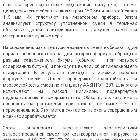
включая ориентировочное содержание вяжущего, готовят
цилиндрические образцы диаметром 150 мм и высотой около
115 мм. Их уплотняют на гираторном приборе. Затем
анализируют структуру уплотненной смеси в терминах
объемных долей, приходящихся на вяжущее, каменный
материал и воздушные поры.
На основе анализа структуры вариантов смеси выбирают один
вариант зернового состава, для которого формуют образцы с
разным содержанием битума (обычно – при четырех
содержаниях битума), и приходят к выводу об оптимальном его
содержании. В результате приходят к искомой рабочей
формуле смеси. Далее проверяют водостойкость и
морозостойкость смеси по стандарту AASHTO T 283. Для этого
испытывают на раскол цилиндры, подвергнутые
водонасыщению и замораживанию. Образцы должны иметь
прочность на растяжение при расколе не ниже 0,70 от
первоначальной. Этот метод считается не очень совершенным
и сейчас дорабатывается.
Затем определяют механические характеристики
запроектированной смеси при кратковременной нагрузке по