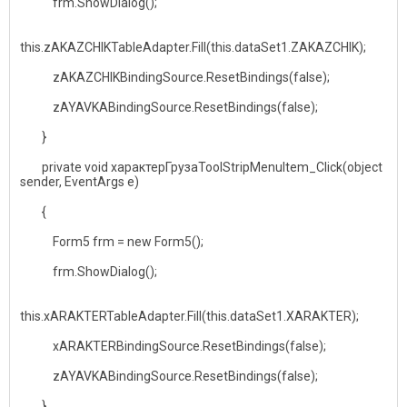
frm.ShowDialog();
this.zAKAZCHIKTableAdapter.Fill(this.dataSet1.ZAKAZCHIK);
zAKAZCHIKBindingSource.ResetBindings(false);
zAYAVKABindingSource.ResetBindings(false);
}
private void характерГрузаToolStripMenuItem_Click(object
sender, EventArgs e)
{
Form5 frm = new Form5();
frm.ShowDialog();
this.xARAKTERTableAdapter.Fill(this.dataSet1.XARAKTER);
xARAKTERBindingSource.ResetBindings(false);
zAYAVKABindingSource.ResetBindings(false);
}