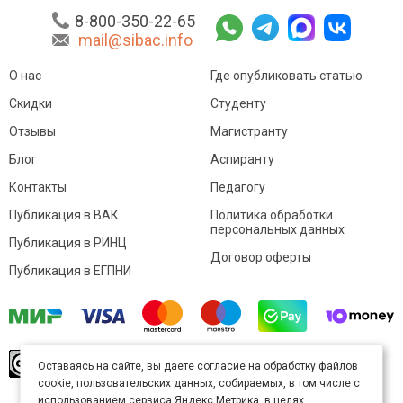
8-800-350-22-65
mail@sibac.info
О нас
Где опубликовать статью
Скидки
Студенту
Отзывы
Магистранту
Блог
Аспиранту
Контакты
Педагогу
Публикация в ВАК
Политика обработки
персональных данных
Публикация в РИНЦ
Договор оферты
Публикация в ЕГПНИ
© Sibac.info 2026. Все права защищены.
Это
Оставаясь на сайте, вы даете согласие на обработку файлов
произведение доступно по
лицензии Creative
cookie, пользовательских данных, собираемых, в том числе с
Commons «Attribution» («Атрибуция») 4.0
Непортированная
.
использованием сервиса Яндекс.Метрика, в целях