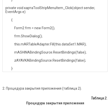
private void картаToolStripMenuItem_Click(object sender,
EventArgs e)
{
Form2 frm = new Form2();
frm.ShowDialog();
this.mARTableAdapter.Fill(this.dataSet1.MAR);
mASHINABindingSource.ResetBindings(false);
zAYAVKABindingSource.ResetBindings(false);
}
Процедура закрытия приложения (таблица 2).
Таблица 2.
Процедура закрытия приложения