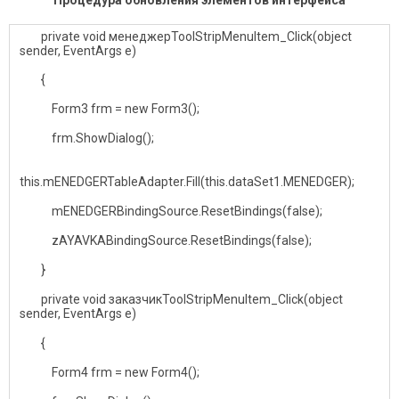
Процедура обновления элементов интерфейса
private void менеджерToolStripMenuItem_Click(object
sender, EventArgs e)
{
Form3 frm = new Form3();
frm.ShowDialog();
this.mENEDGERTableAdapter.Fill(this.dataSet1.MENEDGER);
mENEDGERBindingSource.ResetBindings(false);
zAYAVKABindingSource.ResetBindings(false);
}
private void заказчикToolStripMenuItem_Click(object
sender, EventArgs e)
{
Form4 frm = new Form4();