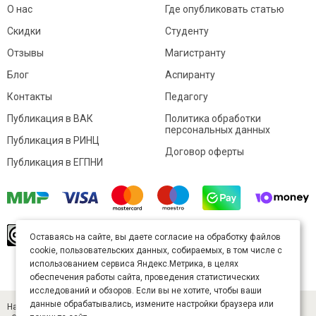
О нас
Где опубликовать статью
Скидки
Студенту
Отзывы
Магистранту
Блог
Аспиранту
Контакты
Педагогу
Публикация в ВАК
Политика обработки
персональных данных
Публикация в РИНЦ
Договор оферты
Публикация в ЕГПНИ
© Sibac.info 2026. Все права защищены.
Это
Оставаясь на сайте, вы даете согласие на обработку файлов
произведение доступно по
лицензии Creative
cookie, пользовательских данных, собираемых, в том числе с
Commons «Attribution» («Атрибуция») 4.0
Непортированная
.
использованием сервиса Яндекс.Метрика, в целях
Карта сайта
обеспечения работы сайта, проведения статистических
исследований и обзоров. Если вы не хотите, чтобы ваши
данные обрабатывались, измените настройки браузера или
Научный журнал «Студенческий» (ISSN 2541-9412). Издатель — ООО