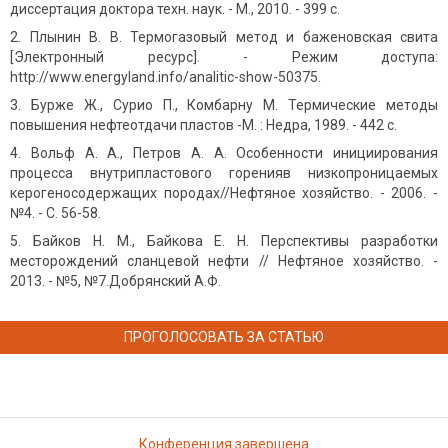
диссертация доктора техн. наук. - М., 2010. - 399 с.
Плынин В. В. Термогазовый метод и баженовская свита
[Электронный ресурс]. - Режим доступа:
http://www.energyland.info/analitic-show-50375.
Бурже Ж., Сурио П., Комбарну М. Термические методы
повышения нефтеотдачи пластов -М. : Недра, 1989. - 442 с.
Вольф А. А., Петров А. А. Особенности инициирования
процесса внутрипластового горенияв низкопроницаемых
керогеносодержащих породах//Нефтяное хозяйство. - 2006. -
№4. - С. 56-58.
Байков Н. М., Байкова Е. Н. Перспективы разработки
месторождений сланцевой нефти // Нефтяное хозяйство. -
2013. - №5, №7.Добрянский А.Ф.
ПРОГОЛОСОВАТЬ ЗА СТАТЬЮ
Конференция завершена