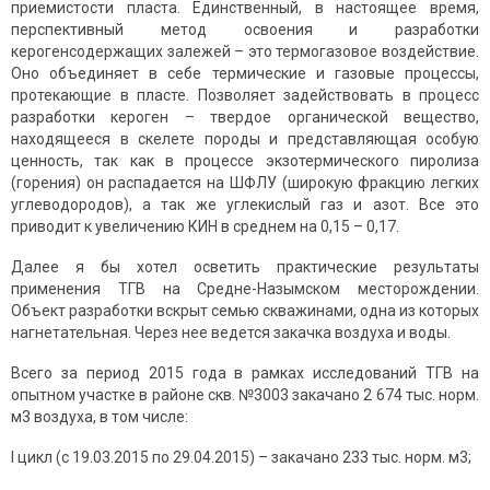
приемистости пласта. Единственный, в настоящее время,
перспективный метод освоения и разработки
керогенсодержащих залежей – это термогазовое воздействие.
Оно объединяет в себе термические и газовые процессы,
протекающие в пласте. Позволяет задействовать в процесс
разработки кероген – твердое органической вещество,
находящееся в скелете породы и представляющая особую
ценность, так как в процессе экзотермического пиролиза
(горения) он распадается на ШФЛУ (широкую фракцию легких
углеводородов), а так же углекислый газ и азот. Все это
приводит к увеличению КИН в среднем на 0,15 – 0,17.
Далее я бы хотел осветить практические результаты
применения ТГВ на Средне-Назымском месторождении.
Объект разработки вскрыт семью скважинами, одна из которых
нагнетательная. Через нее ведется закачка воздуха и воды.
Всего за период 2015 года в рамках исследований ТГВ на
опытном участке в районе скв. №3003 закачано 2 674 тыс. норм.
м3 воздуха, в том числе:
I цикл (с 19.03.2015 по 29.04.2015) – закачано 233 тыс. норм. м3;