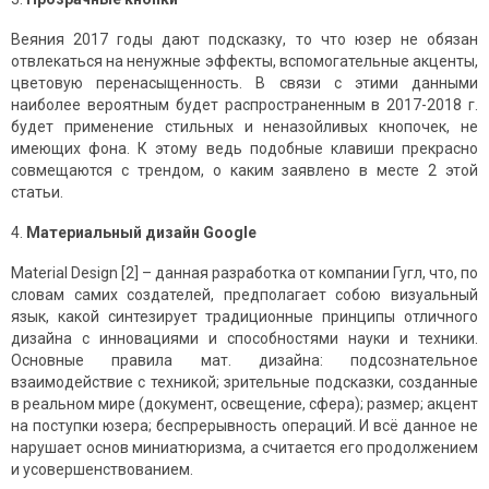
Веяния 2017 годы дают подсказку, то что юзер не обязан
отвлекаться на ненужные эффекты, вспомогательные акценты,
цветовую перенасыщенность. В связи с этими данными
наиболее вероятным будет распространенным в 2017-2018 г.
будет применение стильных и неназойливых кнопочек, не
имеющих фона. К этому ведь подобные клавиши прекрасно
совмещаются с трендом, о каким заявлено в месте 2 этой
статьи.
4.
Материальный дизайн Google
Material Design [2] – данная разработка от компании Гугл, что, по
словам самих создателей, предполагает собою визуальный
язык, какой синтезирует традиционные принципы отличного
дизайна с инновациями и способностями науки и техники.
Основные правила мат. дизайна: подсознательное
взаимодействие с техникой; зрительные подсказки, созданные
в реальном мире (документ, освещение, сфера); размер; акцент
на поступки юзера; беспрерывность операций. И всё данное не
нарушает основ миниатюризма, а считается его продолжением
и усовершенствованием.