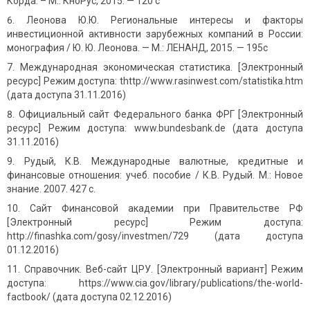
Корда. – М.: КноРус, 2015. — 120 с
Леонова Ю.Ю. Региональные интересы и факторы
инвестиционной активности зарубежных компаний в России:
монография / Ю. Ю. Леонова. — М.: ЛЕНАНД, 2015. — 195с
Международная экономическая статистика. [Электронный
ресурс] Режим доступа: thttp://www.rasinwest.com/statistika.htm
(дата доступа 31.11.2016)
Официальный сайт Федерального банка ФРГ [Электронный
ресурс] Режим доступа: www.bundesbank.de (дата доступа
31.11.2016)
Рудый, К.В. Международные валютные, кредитные и
финансовые отношения: учеб. пособие / К.В. Рудый. М.: Новое
знание. 2007. 427 с.
Сайт Финансовой академии при Правительстве РФ
[Электронный ресурс] Режим доступа:
http://finashka.com/gosy/investmen/729 (дата доступа
01.12.2016)
Справочник. Веб-сайт ЦРУ. [Электронный вариант] Режим
доступа: https://www.cia.gov/library/publications/the-world-
factbook/ (дата доступа 02.12.2016)