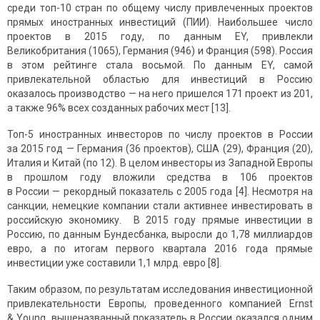
среди топ-10 стран по общему числу привлеченных проектов
прямых иностранных инвестиций (ПИИ). Наибольшее число
проектов в 2015 году, по данным EY, привлекли
Великобритания (1065), Германия (946) и Франция (598). Россия
в этом рейтинге стала восьмой. По данным EY, самой
привлекательной областью для инвестиций в Россию
оказалось производство — на него пришелся 171 проект из 201,
а также 96% всех созданных рабочих мест [13].
Топ-5 иностранных инвесторов по числу проектов в России
за 2015 год — Германия (36 проектов), США (29), Франция (20),
Италия и Китай (по 12). В целом инвесторы из Западной Европы
в прошлом году вложили средства в 106 проектов
в России — рекордный показатель с 2005 года [4]. Несмотря на
санкции, немецкие компании стали активнее инвестировать в
российскую экономику. В 2015 году прямые инвестиции в
Россию, по данным Бундесбанка, выросли до 1,78 миллиардов
евро, а по итогам первого квартала 2016 года прямые
инвестиции уже составили 1,1 млрд. евро [8].
Таким образом, по результатам исследования инвестиционной
привлекательности Европы, проведенного компанией Ernst
& Young, вышеназванный показатель в России оказался одним