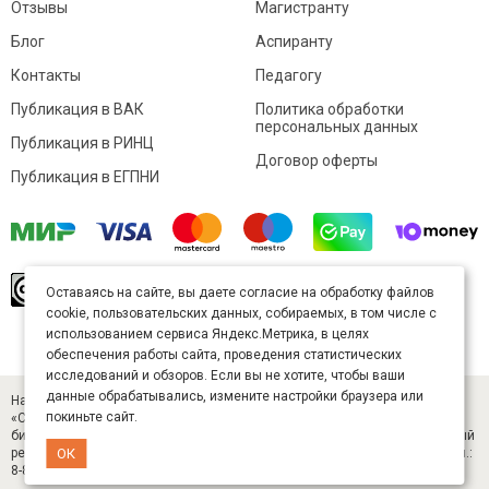
Отзывы
Магистранту
Блог
Аспиранту
Контакты
Педагогу
Публикация в ВАК
Политика обработки
персональных данных
Публикация в РИНЦ
Договор оферты
Публикация в ЕГПНИ
© Sibac.info 2026. Все права защищены.
Это
Оставаясь на сайте, вы даете согласие на обработку файлов
произведение доступно по
лицензии Creative
cookie, пользовательских данных, собираемых, в том числе с
Commons «Attribution» («Атрибуция») 4.0
Непортированная
.
использованием сервиса Яндекс.Метрика, в целях
Карта сайта
обеспечения работы сайта, проведения статистических
исследований и обзоров. Если вы не хотите, чтобы ваши
данные обрабатывались, измените настройки браузера или
Научный журнал «Студенческий» (ISSN 2541-9412). Издатель — ООО
покиньте сайт.
«СибАК» (ИНН 5402054157). Размещается в Научной электронной
библиотеке eLIBRARY.RU (договор № 445-11/2019 от 05.11.2019). Главный
ОК
редактор — Старченко И. Б., д-р техн. наук. E-mail: student@sibac.info, тел.:
8-800-350-22-65.