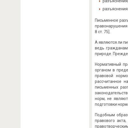
разъяснения
разъяснения 
Письменное разъ
правонарушения [
8 ст. 75].
А являются ли п
ведь гражданам
природе. Прежде 
Нормативный пр
органом в преде
правовой нормо
рассчитанное н
письменных раз
законодательств
норм, не являю
подготовки норм
Подобным образо
правового акта
правотворческим