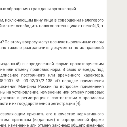
ных обращениях граждан и организаций.
ом, исключающим вину лица в совершении налогового
ий может освободить налогоплательщика от пеней [3, п.
? По этому вопросу могут возникать различные споры
но тяжело разграничить документы по их правовой
(изданный) в определенной форме правотворческим
ние или отмену правовых норм. В свою очередь, под
дписание постоянного или временного характера,
08.2007 № 03-02/07/2-138 «О порядке применения
ъяснения Минфина России по вопросам применения
ены на установление, изменение или отмену правовых
готовке и регистрации в соответствии с правилами
ти и их государственной регистрации [4].
дозволяющим признать его в качестве нормативного
ентом, принятым (изданным) в определенной форме
ение, изменение или отмену законных общепризнанных