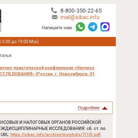
8-800-350-22-65
mail@sibac.info
Напишите нам:
с 5:00 до 19:00 Мск)
татья
аучно-практической конференции «Научное
ЛЕДОВАНИЯ» (Россия, г. Новосибирск, 01
Подробнее
АНСОВЫХ И НАЛОГОВЫХ ОРГАНОВ РОССИЙСКОЙ
 МЕЖДИСЦИПЛИНАРНЫЕ ИССЛЕДОВАНИЯ: сб. ст. по
 URL:
https://sibac.info/archive/meghdis/7(10).pdf