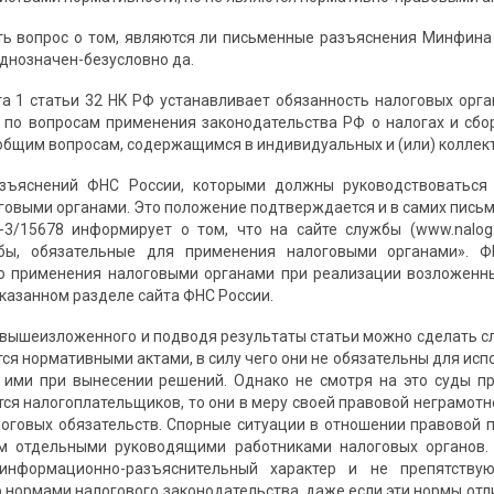
ь вопрос о том, являются ли письменные разъяснения Минфина
однозначен-безусловно да.
та 1 статьи 32 НК РФ устанавливает обязанность налоговых ор
по вопросам применения законодательства РФ о налогах и сбо
общим вопросам, содержащимся в индивидуальных и (или) коллек
азъяснений ФНС России, которыми должны руководствоваться
говыми органами. Это положение подтверждается и в самих письм
-3/15678 информирует о том, что на сайте службы (www.nalog
бы, обязательные для применения налоговыми органами». 
го применения налоговыми органами при реализации возложенн
казанном разделе сайта ФНС России.
 вышеизложенного и подводя результаты статьи можно сделать 
тся нормативными актами, в силу чего они не обязательны для ис
 ими при вынесении решений. Однако не смотря на это суды 
тся налогоплательщиков, то они в меру своей правовой неграмотн
оговых обязательств. Спорные ситуации в отношении правовой п
м отдельными руководящими работниками налоговых органов. 
информационно-разъяснительный характер и не препятствую
 нормами налогового законодательства, даже если эти нормы от