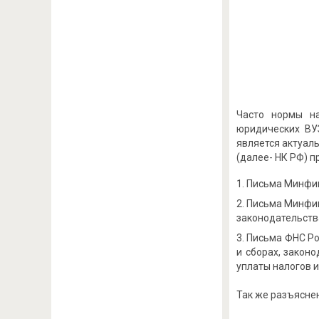
Часто нормы на
юридических ВУ
является актуаль
(далее- НК РФ) п
Письма Минфина
Письма Минфин
законодательства Р
Письма ФНС Ро
и сборах, закон
уплаты налогов и 
Так же разъясне