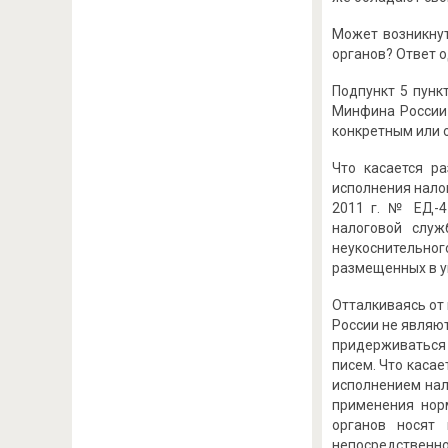
Может возникнут
органов? Ответ 
Подпункт 5 пунк
Минфина России 
конкретным или 
Что касается р
исполнения нало
2011 г. № ЕД-4
налоговой служ
неукоснительно
размещенных в у
Отталкиваясь от
России не являю
придерживаться
писем. Что касае
исполнением нал
применения нор
органов носят 
непосредственно