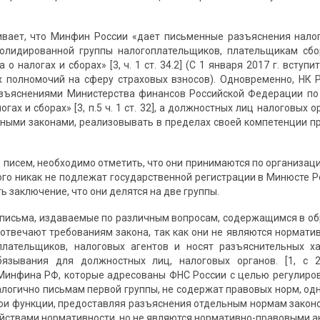
ивает, что Минфин России «дает письменные разъяснения нало
солидированной группы налогоплательщиков, плательщикам сб
 о налогах и сборах» [3, ч. 1 ст. 34.2] (С 1 января 2017 г. вст
 полномочий на сферу страховых взносов). Одновременно, НК 
зъяснениями Министерства финансов Российской Федерации по 
гах и сборах» [3, п.5 ч. 1 ст. 32], а должностных лиц налоговых 
ми законами, реализовывать в пределах своей компетенции права 
е писем, необходимо отметить, что они принимаются по организа
того никак не подлежат государственной регистрации в Минюсте 
 заключение, что они делятся на две группы.
 письма, издаваемые по различным вопросам, содержащимся в об
отвечают требованиям закона, так как они не являются нормати
оплательщиков, налоговых агентов и носят разъяснительных х
бязывания для должностных лиц, налоговых органов. [1, с 
инфина РФ, которые адресованы ФНС России с целью регулиров
алогично письмам первой группы, не содержат правовых норм, од
ои функции, предоставляя разъяснения отдельным нормам законод
йствами нормативности, но не являются нормативно-правовыми а