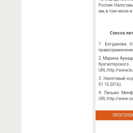
России. Налогов
им, в том числе 
Список ли
Богданова Н
правоприменения:
Марина Аркадь
бухгалтерско
URL:http://www.bu
Налоговый коде
01.10.2016)
Письмо Минфи
URL:http://www.c
ПРОГОЛО