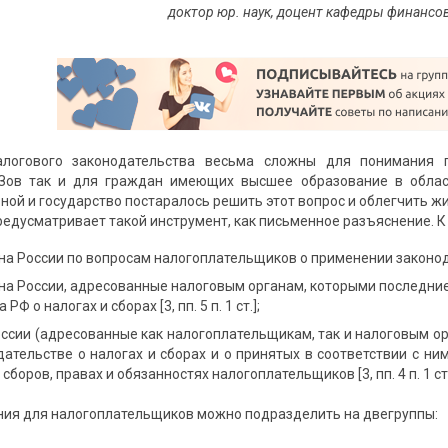
доктор юр. наук, доцент кафедры финансо
логового законодательства весьма сложны для понимания п
Зов так и для граждан имеющих высшее образование в област
ной и государство постаралось решить этот вопрос и облегчить ж
редусматривает такой инструмент, как письменное разъяснение. К
 России по вопросам налогоплательщиков о применении законодател
а России, адресованные налоговым органам, которыми последни
Ф о налогах и сборах [3, пп. 5 п. 1 ст.];
ссии (адресованные как налогоплательщикам, так и налоговым о
одательстве о налогах и сборах и о принятых в соответствии с н
сборов, правах и обязанностях налогоплательщиков [3, пп. 4 п. 1 ст.
ния для налогоплательщиков можно подразделить на двегруппы: