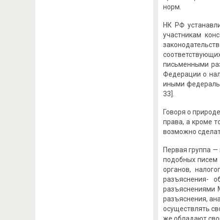
норм.
НК РФ устанавл
участникам кон
законодательства
соответствующих
письменными ра
Федерации о нало
иными федеральны
33].
Говоря о природ
права, а кроме 
возможно сделать
Первая группа —
подобных писем 
органов, налог
разъяснения- о
разъяснениями М
разъяснения, ан
осуществлять св
же обладают сво