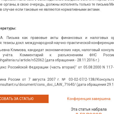
ые органы, в свою очередь, должны исполнять только те письма 
и в случае если таковые не являются нормативными актами.
тературы:
.А. Письма как правовые акты финансовых и налоговых ор
 тезисы докл. международной научно-практической конференции (Ку
евна Климова, кандидат экономических наук, налоговый консуль
го учёта. Комментарий к разъяснениям ФНС России
hgalteria.ru/article/n52062 (дата обращения - 28.11.2016 г.)
кс Российской Федерации (часть вторая)" от 05.08.2000 N 117-ФЗ 
на России от 7 августа 2007 г. № 03-02-07/2-138//Консульта
onsultant.ru/document/cons_doc_LAW_71640/ (дата обращения 29.1
СОВАТЬ ЗА СТАТЬЮ
Конференция завершена
Эта статья набрала