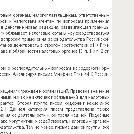
говым органам, налогоплательщикам, ответственным
оров и налоговым агентам по вопросам применения
упит в действие новая редакция, раздвигающая границы
РФ обязывает налоговые органы «руководствоваться
вопросам применения законодательства Российской
органов действовать в строгом соответствии с НК РФ и
и обязанности налоговых органов [3, п. 1 и п. 2 ст.
ционно-распорядительным вопросам, не содержат норм
России. Анализируя письма Минфина РФ и ФНС России,
ращениях граждан и организаций. Правовое значение
вными, никак не включают обязываний для налоговых
арактер. Вторая группа писем содержит какие-либо
221] Данная категория писем представлена также
ания её деятельности и контроля над ней. Подобные
нако могут активно содействовать налоговым органам
ательства. Тем не менее, письма данной группы, всё
ктами.