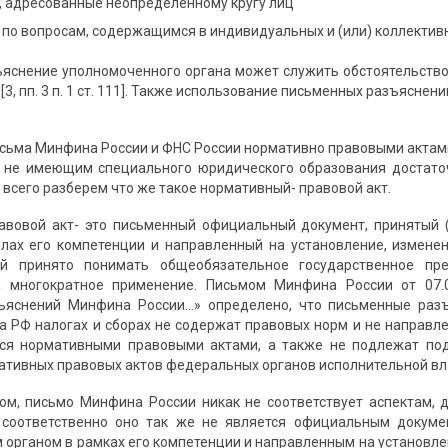
, адресованные неопределенному кругу лиц
по вопросам, содержащимся в индивидуальных и (или) коллектив
яснение уполномоченного органа может служить обстоятельств
3, пп. 3 п. 1 ст. 111]. Также использование письменных разъяснен
исьма Минфина России и ФНС России нормативно правовыми актами
 не имеющим специального юридического образования достаточ
всего разберем что же такое нормативный- правовой акт.
авовой акт- это письменный официальный документ, принятый 
лах его компетенции и направленный на установление, измене
й принято понимать общеобязательное государственное пре
а многократное применение. Письмом Минфина России от 07.
ъяснений Минфина России…» определено, что письменные раз
а РФ налогах и сборах не содержат правовых норм и не направл
тся нормативными правовыми актами, а также не подлежат под
ативных правовых актов федеральных органов исполнительной влас
м, письмо Минфина России никак не соответствует аспектам, 
, соответственно оно так же не является официальным докум
 органом в рамках его компетенции и направленным на установл