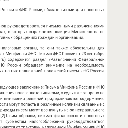
 России и ФНС России, обязательными для налоговых
ганов руководствоваться письменными разъяснениями
рах, в которых выражается позиция Министерства по
тивных обращениях граждан и организаций.
 налоговые органы, то они также обязательны для
ах Минфина и ФНС. Письмо ФНС России от 23 сентября
.ru) содержится раздел «Разъяснения Федеральной
ФНС России обращает внимание на необходимость
ых на них полномочий положений писем ФНС России,
следующее заключение: Письма Минфина России и ФНС
полнения налогоплательщиками, а суды имеют право не
при вынесении решений придерживаются содержанию
ости могут попасть в различные коллизии связанные с
рироды писем могут возникнуть из-за неправильного
[2]Таким образом, письма финансовых и налоговых
т субъектам налогообложения руководствоваться
личаются от трактовки, изложенной Минфином или ФНС