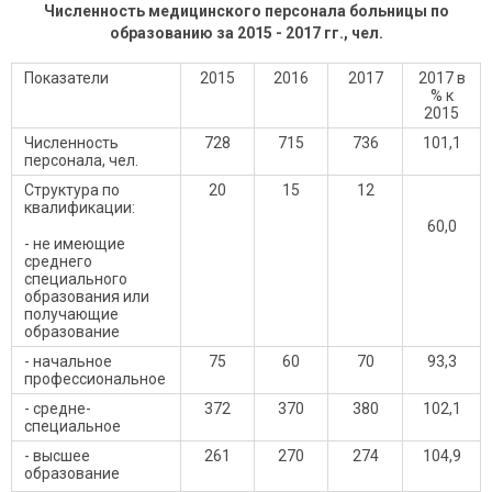
Численность медицинского персонала больницы по
образованию за 2015 - 2017 гг., чел.
Показатели
2015
2016
2017
2017 в
% к
2015
Численность
728
715
736
101,1
персонала, чел.
Структура по
20
15
12
квалификации:
60,0
- не имеющие
среднего
специального
образования или
получающие
образование
- начальное
75
60
70
93,3
профессиональное
- средне-
372
370
380
102,1
специальное
- высшее
261
270
274
104,9
образование