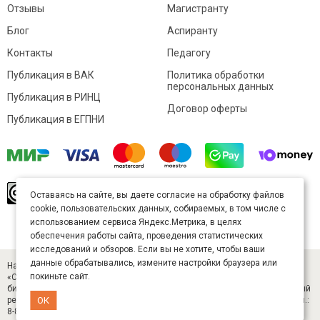
Отзывы
Магистранту
Блог
Аспиранту
Контакты
Педагогу
Публикация в ВАК
Политика обработки
персональных данных
Публикация в РИНЦ
Договор оферты
Публикация в ЕГПНИ
© Sibac.info 2026. Все права защищены.
Это
Оставаясь на сайте, вы даете согласие на обработку файлов
произведение доступно по
лицензии Creative
cookie, пользовательских данных, собираемых, в том числе с
Commons «Attribution» («Атрибуция») 4.0
Непортированная
.
использованием сервиса Яндекс.Метрика, в целях
Карта сайта
обеспечения работы сайта, проведения статистических
исследований и обзоров. Если вы не хотите, чтобы ваши
данные обрабатывались, измените настройки браузера или
Научный журнал «Студенческий» (ISSN 2541-9412). Издатель — ООО
покиньте сайт.
«СибАК» (ИНН 5402054157). Размещается в Научной электронной
библиотеке eLIBRARY.RU (договор № 445-11/2019 от 05.11.2019). Главный
ОК
редактор — Старченко И. Б., д-р техн. наук. E-mail: student@sibac.info, тел.:
8-800-350-22-65.