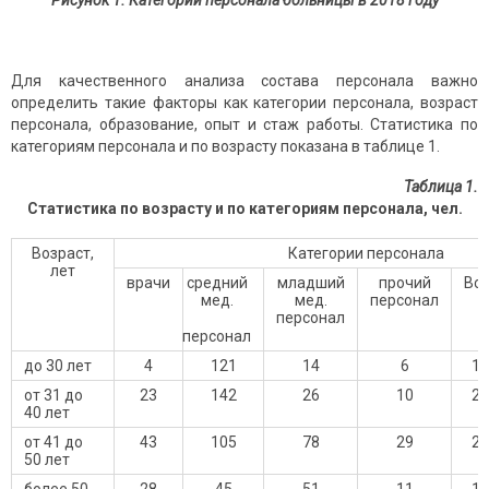
Рисунок 1. Категории персонала больницы в 2018 году
Для качественного анализа состава персонала важно
определить такие факторы как категории персонала, возраст
персонала, образование, опыт и стаж работы. Статистика по
категориям персонала и по возрасту показана в таблице 1.
Таблица 1.
Статистика по возрасту и по категориям персонала, чел.
Возраст,
Категории персонала
лет
врачи
средний
младший
прочий
Все
мед.
мед.
персонал
персонал
персонал
до 30 лет
4
121
14
6
14
от 31 до
23
142
26
10
20
40 лет
от 41 до
43
105
78
29
25
50 лет