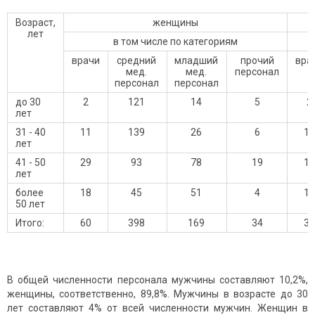
Возраст,
женщины
лет
в том числе по категориям
врачи
средний
младший
прочий
вра
мед.
мед.
персонал
персонал
персонал
до 30
2
121
14
5
2
лет
31 - 40
11
139
26
6
12
лет
41 - 50
29
93
78
19
14
лет
более
18
45
51
4
10
50 лет
Итого:
60
398
169
34
38
В общей численности персонала мужчины составляют 10,2%,
женщины, соответственно, 89,8%. Мужчины в возрасте до 30
лет составляют 4% от всей численности мужчин. Женщин в