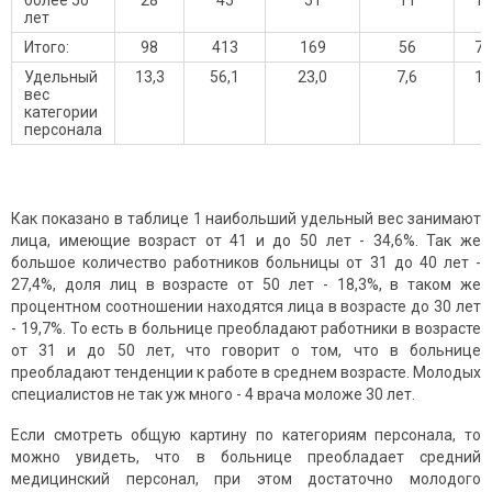
более 50
28
45
51
11
13
лет
Итого:
98
413
169
56
73
Удельный
13,3
56,1
23,0
7,6
10
вес
категории
персонала
Как показано в таблице 1 наибольший удельный вес занимают
лица, имеющие возраст от 41 и до 50 лет - 34,6%. Так же
большое количество работников больницы от 31 до 40 лет -
27,4%, доля лиц в возрасте от 50 лет - 18,3%, в таком же
процентном соотношении находятся лица в возрасте до 30 лет
- 19,7%. То есть в больнице преобладают работники в возрасте
от 31 и до 50 лет, что говорит о том, что в больнице
преобладают тенденции к работе в среднем возрасте. Молодых
специалистов не так уж много - 4 врача моложе 30 лет.
Если смотреть общую картину по категориям персонала, то
можно увидеть, что в больнице преобладает средний
медицинский персонал, при этом достаточно молодого