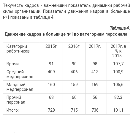
Текучесть кадров - важнейший показатель динамики рабочей
силы организации. Показатели движения кадров в больнице
№1 показаны в таблице 4.
Таблица 4.
Движение кадров в больнице №1 по категориям персонала:
Категории
2015г.
2016г.
2017г.
2017г. в
работников
% к
2015г.
Врачи
91
90
98
107,7
Средний
409
406
413
100,9
медперсонал
Младший
160
159
169
105,6
медперсонал
Прочий
68
60
56
82,3
персонал
Итого:
728
715
736
101,1