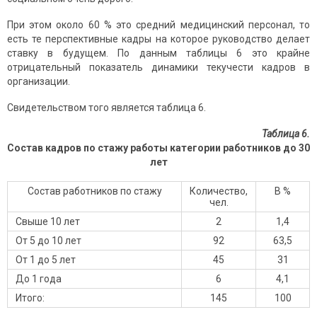
При этом около 60 % это средний медицинский персонал, то
есть те перспективные кадры на которое руководство делает
ставку в будущем. По данным таблицы 6 это крайне
отрицательный показатель динамики текучести кадров в
организации.
Свидетельством того является таблица 6.
Таблица 6.
Состав кадров по стажу работы категории работников до 30
лет
Состав работников по стажу
Количество,
В %
чел.
Свыше 10 лет
2
1,4
От 5 до 10 лет
92
63,5
От 1 до 5 лет
45
31
До 1 года
6
4,1
Итого:
145
100