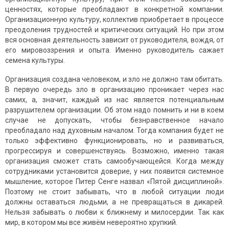
ценностях, которые преобладают в конкретной компании.
Организационную культуру, коллектив приобретает в процессе
преодоления трудностей и критических ситуаций. Но при этом
вся основная деятельность зависит от руководителя, вождя, от
его мировоззрения и опыта. Именно руководитель сажает
семена культуры.
Организация создана человеком, и зло не должно там обитать.
В первую очередь зло в организацию проникает через нас
самих, а, значит, каждый из нас является потенциальным
разрушителем организации. Об этом надо помнить и ни в коем
случае не допускать, чтобы безнравственное начало
преобладало над духовным началом. Тогда компания будет не
только эффективно функционировать, но и развиваться,
прогрессируя и совершенствуясь. Возможно, именно такая
организация сможет стать самообучающейся. Когда между
сотрудниками установится доверие, у них появится системное
мышление, которое Питер Сенге назвал «Пятой дисциплиной».
Поэтому не стоит забывать, что в любой ситуации люди
должны оставаться людьми, а не превращаться в дикарей.
Нельзя забывать о любви к ближнему и милосердии. Так как
мир, в котором мы все живём невероятно хрупкий.