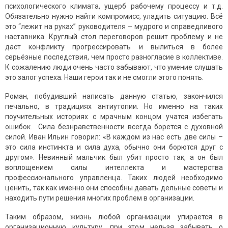
психологического климата, ущерб рабочему процессу и т.д.
Обязательно нужно найти компромисс, уладить ситуацию. Всё
это “лежит на руках” руководителя – мудрого и справедливого
наставника. Круглый стол переговоров решит проблему и не
даст конфликту прогрессировать и вылиться в более
серьёзные последствия, чем просто разногласие в коллективе.
К сожалению люди очень часто забывают, что умение слушать
это залог успеха. Наши герои так и не смогли этого понять.
Роман, побудивший написать данную статью, закончился
печально, в традициях антиутопии. Но именно на таких
поучительных историях с мрачным концом учатся избегать
ошибок. Сила безнравственности всегда борется с духовной
силой. Иван Ильин говорил: «В каждом из нас есть две силы –
это сила инстинкта и сила духа, обычно они борются друг с
другом». Невинный мальчик был убит просто так, а он был
воплощением силы интеллекта и мастерства
профессионального управленца. Таких людей необходимо
ценить, так как именно они способны давать дельные советы и
находить пути решения многих проблем в организации.
Таким образом, жизнь любой организации упирается в
организационную культуру, при этом нельзя забывать о