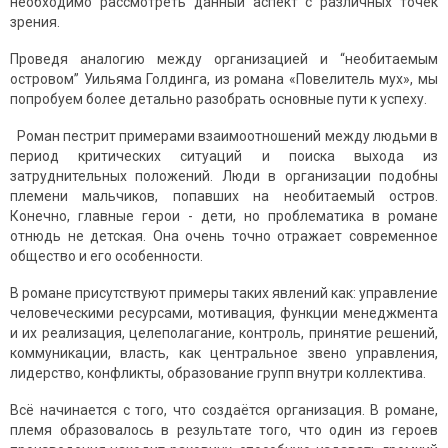
необходимо рассмотреть данный аспект с различных точек
зрения.
Проведя аналогию между организацией и “необитаемым
островом” Уильяма Голдинга, из романа «Повелитель мух», мы
попробуем более детально разобрать основные пути к успеху.
Роман пестрит примерами взаимоотношений между людьми в
период критических ситуаций и поиска выхода из
затруднительных положений. Люди в организации подобны
племени мальчиков, попавших на необитаемый остров.
Конечно, главные герои - дети, но проблематика в романе
отнюдь не детская. Она очень точно отражает современное
общество и его особенности.
В романе присутствуют примеры таких явлений как: управление
человеческими ресурсами, мотивация, функции менеджмента
и их реализация, целеполагание, контроль, принятие решений,
коммуникации, власть, как центральное звено управления,
лидерство, конфликты, образование групп внутри коллектива.
Всё начинается с того, что создаётся организация. В романе,
племя образовалось в результате того, что один из героев