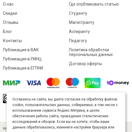
О нас
Где опубликовать статью
Скидки
Студенту
Отзывы
Магистранту
Блог
Аспиранту
Контакты
Педагогу
Публикация в ВАК
Политика обработки
персональных данных
Публикация в РИНЦ
Договор оферты
Публикация в ЕГПНИ
© Sibac.info 2026. Все права защищены.
Это
Оставаясь на сайте, вы даете согласие на обработку файлов
произведение доступно по
лицензии Creative
cookie, пользовательских данных, собираемых, в том числе с
Commons «Attribution» («Атрибуция») 4.0
Непортированная
.
использованием сервиса Яндекс.Метрика, в целях
Карта сайта
обеспечения работы сайта, проведения статистических
исследований и обзоров. Если вы не хотите, чтобы ваши
данные обрабатывались, измените настройки браузера или
Научный журнал «Студенческий» (ISSN 2541-9412). Издатель — ООО