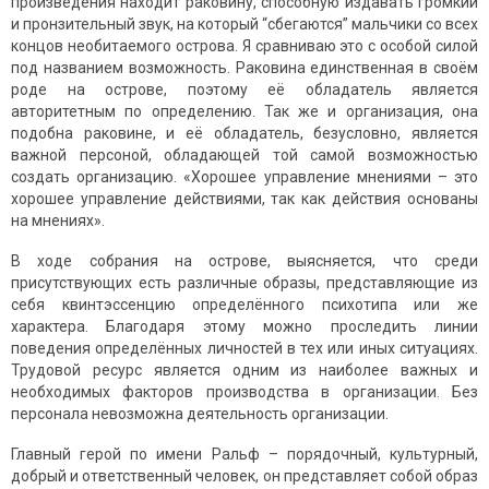
произведения находит раковину, способную издавать громкий
и пронзительный звук, на который “сбегаются” мальчики со всех
концов необитаемого острова. Я сравниваю это с особой силой
под названием возможность. Раковина единственная в своём
роде на острове, поэтому её обладатель является
авторитетным по определению. Так же и организация, она
подобна раковине, и её обладатель, безусловно, является
важной персоной, обладающей той самой возможностью
создать организацию. «Хорошее управление мнениями – это
хорошее управление действиями, так как действия основаны
на мнениях».
В ходе собрания на острове, выясняется, что среди
присутствующих есть различные образы, представляющие из
себя квинтэссенцию определённого психотипа или же
характера. Благодаря этому можно проследить линии
поведения определённых личностей в тех или иных ситуациях.
Трудовой ресурс является одним из наиболее важных и
необходимых факторов производства в организации. Без
персонала невозможна деятельность организации.
Главный герой по имени Ральф – порядочный, культурный,
добрый и ответственный человек, он представляет собой образ