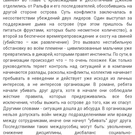
свиней» во главе с кровожадным и деспотичным Джеком
отделились от Ральфа и его последователей, обособившись на
другой стороне острова. Суть конфликта заключалась в
несоответствии убеждений двух лидеров. Один выступал за
поддержание дыма на острове (при этом пришлось бы
питаться фруктами, которых было несметное количество), а
второй за беспечное времяпрепровождение и охоту на свиней
(убийство – как развлечение). Это вызвало нестабильную
обстановку во всём племени - цивилизованные мальчики уже
превратились в дикарей, которыми правят инстинкты. По сути, в
организации происходит что – то очень похожее. Как только
руководитель теряет контроль над ситуацией и в компании
начинаются разлады, расколы, конфликты, коллектив начинает
пребывать в неведении и действует уже исходя из личных
интересов, а не интересов организации. В романе, ребята
начали убивать друг друга, хотя в начале они соблюдали
жёсткие правила, которых придерживались все без
исключения, чтобы выжить на острове до того, как их спасут.
Другими словами - ситуация дошла до абсурда. В организации
нельзя допускать войн между подразделениями или вражду
между сотрудниками, иначе они начнут “убивать” друг друга.
Последствиями таких междоусобиц могут быть: увольнение,
снижение дисциплины, дисбаланс социально-