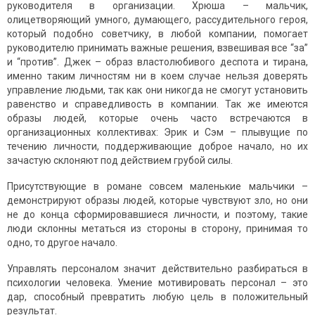
руководителя в организации. Хрюша – мальчик,
олицетворяющий умного, думающего, рассудительного героя,
который подобно советчику, в любой компании, помогает
руководителю принимать важные решения, взвешивая все “за”
и “против”. Джек – образ властолюбивого деспота и тирана,
именно таким личностям ни в коем случае нельзя доверять
управление людьми, так как они никогда не смогут установить
равенство и справедливость в компании. Так же имеются
образы людей, которые очень часто встречаются в
организационных коллективах: Эрик и Сэм – плывущие по
течению личности, поддерживающие доброе начало, но их
зачастую склоняют под действием грубой силы.
Присутствующие в романе совсем маленькие мальчики –
демонстрируют образы людей, которые чувствуют зло, но они
не до конца сформировавшиеся личности, и поэтому, такие
люди склонны метаться из стороны в сторону, принимая то
одно, то другое начало.
Управлять персоналом значит действительно разбираться в
психологии человека. Умение мотивировать персонал – это
дар, способный превратить любую цель в положительный
результат.