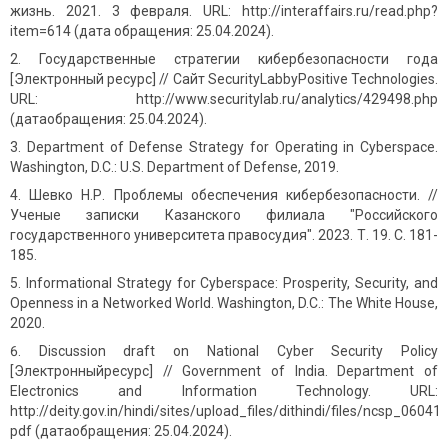
жизнь. 2021. 3 февраля. URL: http://interaffairs.ru/read.php?
item=614 (дата обращения: 25.04.2024).
Государственные стратегии кибербезопасности года
[Электронный ресурс] // Сайт SecurityLabbyPositive Technologies.
URL: http://www.securitylab.ru/analytics/429498.php
(датаобращения: 25.04.2024).
Department of Defense Strategy for Operating in Cyberspace.
Washington, D.C.: U.S. Department of Defense, 2019.
Шевко Н.Р. Проблемы обеспечения кибербезопасности. //
Ученые записки Казанского филиала "Российского
государственного университета правосудия". 2023. Т. 19. С. 181-
185.
Informational Strategy for Cyberspace: Prosperity, Security, and
Openness in a Networked World. Washington, D.C.: The White House,
2020.
Discussion draft on National Cyber Security Policy
[Электронныйресурс] // Government of India. Department of
Electronics and Information Technology. URL:
http://deity.gov.in/hindi/sites/upload_files/dithindi/files/ncsp_060411
pdf (датаобращения: 25.04.2024).