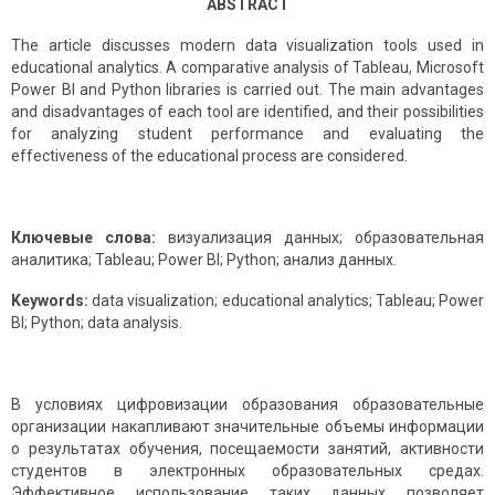
ABSTRACT
The article discusses modern data visualization tools used in
educational analytics. A comparative analysis of Tableau, Microsoft
Power BI and Python libraries is carried out. The main advantages
and disadvantages of each tool are identified, and their possibilities
for analyzing student performance and evaluating the
effectiveness of the educational process are considered.
Ключевые слова:
визуализация данных; образовательная
аналитика; Tableau; Power BI; Python; анализ данных.
Keywords:
data visualization; educational analytics; Tableau; Power
BI; Python; data analysis.
В условиях цифровизации образования образовательные
организации накапливают значительные объемы информации
о результатах обучения, посещаемости занятий, активности
студентов в электронных образовательных средах.
Эффективное использование таких данных позволяет