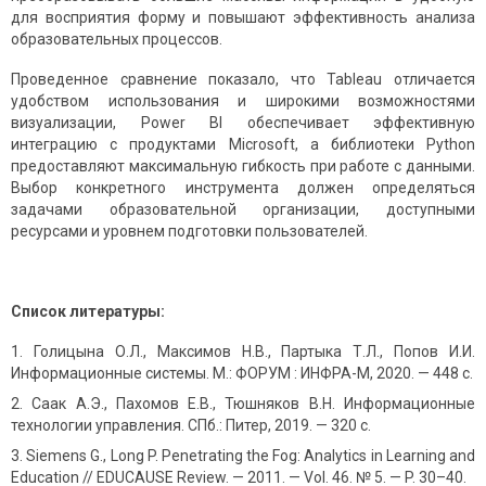
для восприятия форму и повышают эффективность анализа
образовательных процессов.
Проведенное сравнение показало, что Tableau отличается
удобством использования и широкими возможностями
визуализации, Power BI обеспечивает эффективную
интеграцию с продуктами Microsoft, а библиотеки Python
предоставляют максимальную гибкость при работе с данными.
Выбор конкретного инструмента должен определяться
задачами образовательной организации, доступными
ресурсами и уровнем подготовки пользователей.
Список литературы:
Голицына О.Л., Максимов Н.В., Партыка Т.Л., Попов И.И.
Информационные системы. М.: ФОРУМ : ИНФРА-М, 2020. — 448 с.
Саак А.Э., Пахомов Е.В., Тюшняков В.Н. Информационные
технологии управления. СПб.: Питер, 2019. — 320 с.
Siemens G., Long P. Penetrating the Fog: Analytics in Learning and
Education // EDUCAUSE Review. — 2011. — Vol. 46. № 5. — P. 30–40.