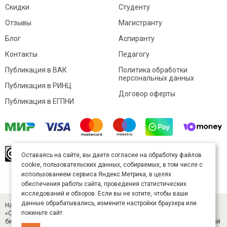
Скидки
Студенту
Отзывы
Магистранту
Блог
Аспиранту
Контакты
Педагогу
Публикация в ВАК
Политика обработки
персональных данных
Публикация в РИНЦ
Договор оферты
Публикация в ЕГПНИ
© Sibac.info 2026. Все права защищены.
Это
Оставаясь на сайте, вы даете согласие на обработку файлов
произведение доступно по
лицензии Creative
cookie, пользовательских данных, собираемых, в том числе с
Commons «Attribution» («Атрибуция») 4.0
Непортированная
.
использованием сервиса Яндекс.Метрика, в целях
Карта сайта
обеспечения работы сайта, проведения статистических
исследований и обзоров. Если вы не хотите, чтобы ваши
данные обрабатывались, измените настройки браузера или
Научный журнал «Студенческий» (ISSN 2541-9412). Издатель — ООО
покиньте сайт.
«СибАК» (ИНН 5402054157). Размещается в Научной электронной
библиотеке eLIBRARY.RU (договор № 445-11/2019 от 05.11.2019). Главный