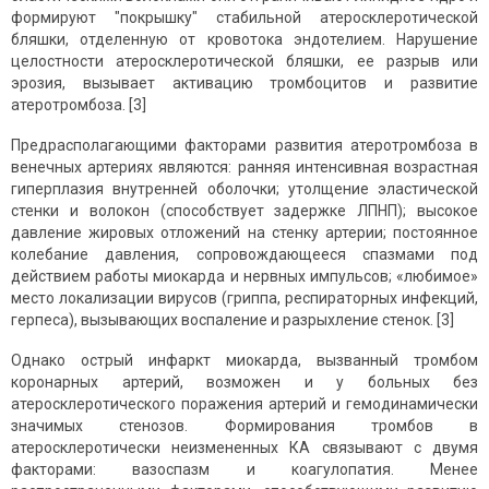
формируют "покрышку" стабильной атеросклеротической
бляшки, отделенную от кровотока эндотелием. Нарушение
целостности атеросклеротической бляшки, ее разрыв или
эрозия, вызывает активацию тромбоцитов и развитие
атеротромбоза. [3]
Предрасполагающими факторами развития атеротромбоза в
венечных артериях являются: ранняя интенсивная возрастная
гиперплазия внутренней оболочки; утолщение эластической
стенки и волокон (способствует задержке ЛПНП); высокое
давление жировых отложений на стенку артерии; постоянное
колебание давления, сопровождающееся спазмами под
действием работы миокарда и нервных импульсов; «любимое»
место локализации вирусов (гриппа, респираторных инфекций,
герпеса), вызывающих воспаление и разрыхление стенок. [3]
Однако острый инфаркт миокарда, вызванный тромбом
коронарных артерий, возможен и у больных без
атеросклеротического поражения артерий и гемодинамически
значимых стенозов. Формирования тромбов в
атеросклеротически неизмененных КА связывают с двумя
факторами: вазоспазм и коагулопатия. Менее