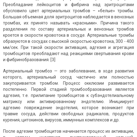
Преобладание лейкоцитов и фибрина над эритроцитами
обусловило цвет артериальных тромбов – «белые» тромбы.
Большая объемная доля эритроцитов наблюдается в венозных
тромбах, их принято называть «красными». Причина такого
разделения по составу артериальных и венозных тромбов
кроется в скорости кровотока в сосуде. Артериальные тромбы
образуются в сосудах с высокой скоростью кровотока, 300 - 400
мм/сек. При такой скорости активация, адгезия и агрегация
тромбоцитов преобладают над реакциями свертывания крови
и фибринобразования. [3]
Артериальный тромбоз — это заболевание, в ходе развития
которого, артериальный сосуд частично или полностью
закупоривается тромбом. Процесс окклюзии развивается
постепенно. Первой стадией тромбообразования является
адгезия, т.е. прилипание тромбоцитов к субэндотелиальному
матриксу или активированному эндотелию. Инициирует
адгезию повреждение эндотелия, которое возникает при
травме сосуда, действии свободных радикалов, продуктов
курения, цитокинов, вирусов, иммунных комплексов и др.
После адгезии тромбоцитов начинается процесс их активации,