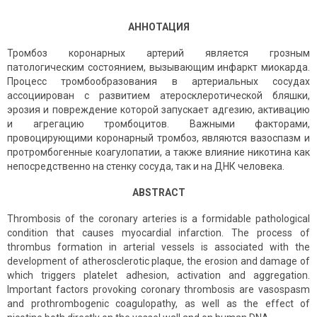
АННОТАЦИЯ
Тромбоз коронарных артерий является грозным
патологическим состоянием, вызывающим инфаркт миокарда.
Процесс тромбообразования в артериальных сосудах
ассоциирован с развитием атеросклеротической бляшки,
эрозия и повреждение которой запускает адгезию, активацию
и агрегацию тромбоцитов. Важными факторами,
провоцирующими коронарный тромбоз, являются вазоспазм и
протромбогенные коагулопатии, а также влияние никотина как
непосредственно на стенку сосуда, так и на ДНК человека.
ABSTRACT
Thrombosis of the coronary arteries is a formidable pathological
condition that causes myocardial infarction. The process of
thrombus formation in arterial vessels is associated with the
development of atherosclerotic plaque, the erosion and damage of
which triggers platelet adhesion, activation and aggregation.
Important factors provoking coronary thrombosis are vasospasm
and prothrombogenic coagulopathy, as well as the effect of