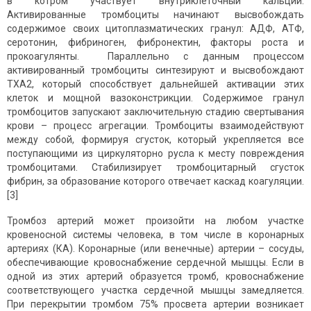
в котром участвует внутриклеточный кальций.
Активированные тромбоциты начинают высвобождать
содержимое своих цитоплазматических гранул: АДФ, АТФ,
серотонин, фибриноген, фибронектин, факторы роста и
прокоагулянты. Параллельно с данным процессом
активированный тромбоциты синтезируют и высвобождают
ТХА2, который способствует дальнейшей активации этих
клеток и мощной вазоконстрикции. Содержимое гранул
тромбоцитов запускают заключительную стадию свертывания
крови – процесс агрегации. Тромбоциты взаимодействуют
между собой, формируя сгусток, который укрепляется все
поступающими из циркуляторно русла к месту повреждения
тромбоцитами. Стабилизирует тромбоцитарный сгусток
фибрин, за образование которого отвечает каскад коагуляции.
[3]
Тромбоз артерий может произойти на любом участке
кровеносной системы человека, в том числе в коронарных
артериях (КА). Коронарные (или венечные) артерии – сосуды,
обеспечивающие кровоснабжение сердечной мышцы. Если в
одной из этих артерий образуется тромб, кровоснабжение
соответствующего участка сердечной мышцы замедляется.
При перекрытии тромбом 75% просвета артерии возникает