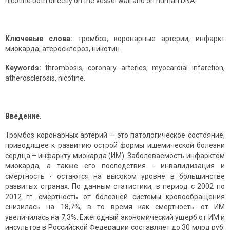
nicotine both directly on the vessel wall and on human DNA.
Ключевые слова:
тромбоз, коронарные артерии, инфаркт
миокарда, атеросклероз, никотин.
Keywords:
thrombosis, coronary arteries, myocardial infarction,
atherosclerosis, nicotine.
Введение.
Тромбоз коронарных артерий – это патологическое состояние,
приводящее к развитию острой формы ишемической болезни
сердца – инфаркту миокарда (ИМ). Заболеваемость инфарктом
миокарда, а также его последствия - инвалидизация и
смертность - остаются на высоком уровне в большинстве
развитых странах. По данным статистики, в период с 2002 по
2012 гг. смертность от болезней системы кровообращения
снизилась на 18,7%, в то время как смертность от ИМ
увеличилась на 7,3%. Ежегодный экономический ущерб от ИМ и
инсультов в Российской Федерации составляет до 30 млрд руб.