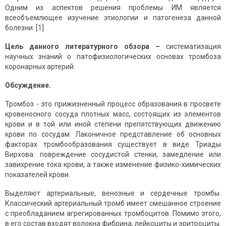
Одним из аспектов решения проблемы ИМ является
всеобъемлющее изучение этиологии и патогенеза данной
болезни. [1]
Цель данного литературного обзора
–
систематизация
научных знаний о патофизиологических основах тромбоза
коронарных артерий.
Обсуждение.
Тромбоз - это прижизненный процесс образования в просвете
кровеносного сосуда плотных масс, состоящих из элементов
крови и в той или иной степени препятствующих движению
крови по сосудам. Лаконичное представление об основных
факторах тромбообразования существует в виде Триады
Вирхова: повреждение сосудистой стенки, замедление или
завихрение тока крови, а также изменение физико-химических
показателей крови.
Выделяют артериальные, венозные и сердечные тромбы.
Классический артериальный тромб имеет смешанное строение
с преобладанием агрегированных тромбоцитов. Помимо этого,
в его состав входят волокна фибрина, лейкоциты и эритроциты.