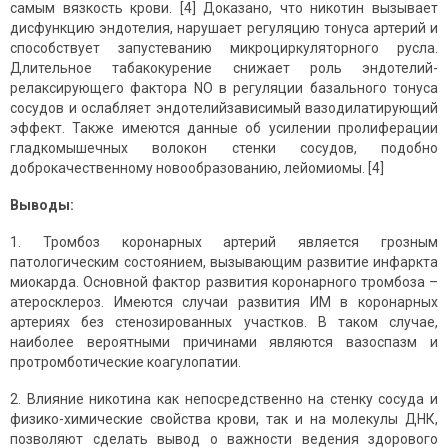
самым вязкость крови. [4] Доказано, что никотин вызывает
дисфункцию эндотелия, нарушает регуляцию тонуса артерий и
способствует запустеванию микроциркуляторного русла.
Длительное табакокурение снижает роль эндотелий-
релаксирующего фактора NO в регуляции базального тонуса
сосудов и ослабляет эндотелийзависимый вазодилатирующий
эффект. Также имеются данные об усилении пролиферации
гладкомышечных волокон стенки сосудов, подобно
доброкачественному новообразованию, лейомиомы. [4]
Выводы:
1. Тромбоз коронарных артерий является грозным
патологическим состоянием, вызывающим развитие инфаркта
миокарда. Основной фактор развития коронарного тромбоза –
атеросклероз. Имеются случаи развития ИМ в коронарных
артериях без стенозированных участков. В таком случае,
наиболее вероятными причинами являются вазоспазм и
протромботические коагулопатии.
2. Влияние никотина как непосредственно на стенку сосуда и
физико-химические свойства крови, так и на молекулы ДНК,
позволяют сделать вывод о важности ведения здорового