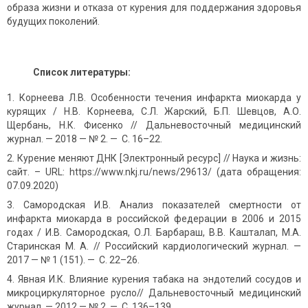
образа жизни и отказа от курения для поддержания здоровья
будущих поколений.
Список литературы:
Корнеева Л.В. Особенности течения инфаркта миокарда у
курящих / Н.В. Корнеева, С.Л. Жарский, Б.П. Шевцов, А.О.
Щербань, Н.К. Фисенко // Дальневосточный медицинский
журнал. — 2018 — № 2. — С. 16–22.
Курение меняют ДНК [Электронный ресурс] // Наука и жизнь:
сайт. – URL: https://www.nkj.ru/news/29613/ (дата обращения:
07.09.2020)
Самородская И.В. Анализ показателей смертности от
инфаркта миокарда в российской федерации в 2006 и 2015
годах / И.В. Самородская, О.Л. Барбараш, В.В. Кашталап, М.А.
Старинская М. А. // Российский кардиологический журнал. —
2017 — № 1 (151). — С. 22–26.
Явная И.К. Влияние курения табака на эндотелий сосудов и
микроциркуляторное русло// Дальневосточный медицинский
журнал. — 2012 — № 2. — С. 136–139.