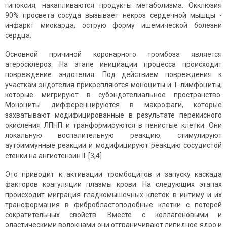
гипоксия, накапливаются продукты метаболизма. Окклюзия
90% просвета сосуда вызывает некроз сердечной мышцы -
инфаркт миокарда, острую форму ишемической болезни
сердца.
Основной причиной коронарного тромбоза является
атеросклероз. На этапе инициации процесса происходит
повреждение эндотелия. Под действием повреждения к
участкам эндотелия прикрепляются моноциты и Т-лимфоциты,
которые мигрируют в субэндотелиальное пространство.
Моноциты дифференцируются в макрофаги, которые
захватывают модифицированные в результате перекисного
окисления ЛПНП и транформируются в пенистые клетки. Они
локальную воспалительную реакцию, стимулируют
аутоиммунные реакции и модифицируют реакцию сосудистой
стенки на ангиотензин II. [3,4]
Это приводит к активации тромбоцитов и запуску каскада
факторов коагуляции плазмы крови. На следующих этапах
происходит миграция гладкомышечных клеток в интиму и их
трансформация в фибробластоподобные клетки с потерей
сократительных свойств. Вместе с коллагеновыми и
эластическими волокнами они отграничивают липидное ядро и