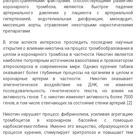
распространенными факторами, способствующими развитию
коронарного тромбоза, являются: быстрое падение
артериального давления у пациента с артериальной
гипертензией, эндотелиальная дисфункция, миокардит,
миссекция аорты, отравление некоторыми наркотическими
препаратами.
В этом аспекте интересно проследить последние научные
открытия о влиянии никотина на процесс тромбообразования в
целом и коронарного тромбоза в частности. Никотин является
наиболее популярным источником вазоспазма и провокатором
атеросклероза в современном мире. Однако курение табака
оказывает более глубинные процессы на организм в целом и
коронарные артерии в частности. Никотин оказывает
эпигенетическое воздействие на ДНК, не изменяя
последовательность генетического текста, но влияя на
активность генов. Т.о. никотин изменяет активность более 7000
генов, в том числе отвечающих за состояние стенки артерий. [2]
Никотин нарушает процесс фибринолиза, усиливая агрегацию
тромбоцитов в коронарном бассейне с помощью
карбоксигемоглобина. Именно это вещество, образующееся в
процессе курения, стимулирует эритропоэз и повышает тем