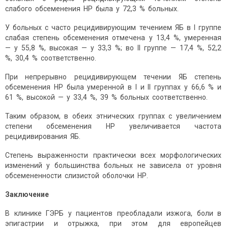
слабого обсеменения НР была у 72,3 % больных.
У больных с часто рецидивирующим течением ЯБ в I группе
слабая степень обсеменения отмечена у 13,4 %, умеренная
— у 55,8 %, высокая — у 33,3 %; во II группе — 17,4 %, 52,2
%, 30,4 % соответственно.
При непрерывно рецидивирующем течении ЯБ степень
обсеменения НР была умеренной в I и II группах у 66,6 % и
61 %, высокой — у 33,4 %, 39 % больных соответственно.
Таким образом, в обеих этнических группах с увеличением
степени обсеменения НР увеличивается частота
рецидивирования ЯБ.
Степень выраженности практически всех морфологических
изменений у большинства больных не зависела от уровня
обсемененности слизистой оболочки НР.
Заключение
В клинике ГЭРБ у пациентов преобладали изжога, боли в
эпигастрии и отрыжка, при этом для европейцев