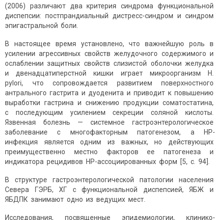
(2006) различают два критерия синдрома функциональной
диспепсии: постпрандиальный дистресс-синдром и синдром
эпигастральной боли.
В настоящее время установлено, что важнейшую роль в
усилении агрессивных свойств желудочного содержимого и
ослаблении защитных свойств слизистой оболочки желудка
и двенадцатиперстной кишки играет микроорганизм H.
pylori, что сопровождается развитием поверхностного
антрального гастрита и дуоденита и приводит к повышению
выработки гастрина и снижению продукции соматостатина,
с последующим усилением секреции соляной кислоты.
Язвенная болезнь — системное гастроэнтерологическое
заболевание с многофакторным патогенезом, а НР-
инфекция является одним из важных, но действующих
преимущественно местно факторов ее патогенеза и
индикатора рецидивов НР-ассоциированных форм [5, с. 94].
В структуре гастроэнтерологической патологии населения
Севера ГЭРБ, ХГ с функциональной диспепсией, ЯБЖ и
ЯБДПК занимают одно из ведущих мест.
Исследования, посвященные эпидемиологии, клинико-