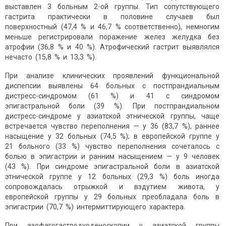
выставлен 3 больным 2-ой группы. Тип сопутствующего
гастрита практически в половине случаев был
поверхностный (47,4 % и 46,7 % соответственно), немногим
меньше регистрировали поражение желез желудка без
атрофии (36,8 % и 40 %). Атрофический гастрит выявлялся
нечасто (15,8 % и 13,3 %).
При анализе клинических проявлений функциональной
диспепсии выявлены 64 больных с постпрандиальным
дистресс-синдромом (61 %) и 41 с синдромом
эпигастральной боли (39 %). При постпрандиальном
дистресс-синдроме у азиатской этнической группы, чаще
встречается чувство переполнения — у 36 (83,7 %), раннее
насыщение у 32 больных (74,5 %); в европейской группе у
21 больного (33 %) чувство переполнения сочеталось с
болью в эпигастрии и ранним насыщением — у 9 человек
(43 %). При синдроме эпигастральной боли в азиатской
этнической группе у 12 больных (29,3 %) боль иногда
сопровождалась отрыжкой и вздутием живота, у
европейской группы у 29 больных преобладала боль в
эпигастрии (70,7 %) интермиттирующего характера.
При эзофагогастродуоденоскопии у азиатской группы