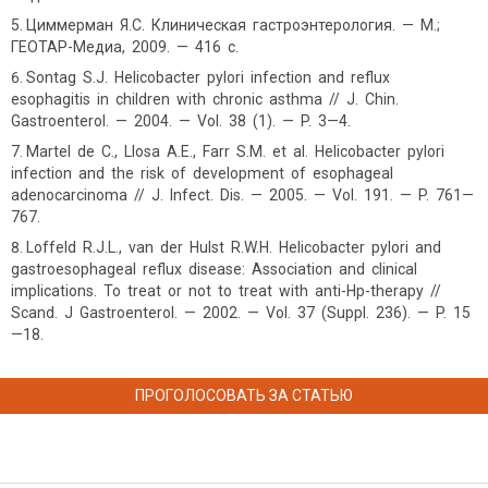
Циммерман Я.С. Клиническая гастроэнтерология. — М.;
ГЕОТАР-Медиа, 2009. — 416 с.
Sontag S.J. Helicobacter pylori infection and reflux
esophagitis in children with chronic asthma // J. Chin.
Gastroenterol. — 2004. — Vol. 38 (1). — P. 3—4.
Martel de C., Llosa A.E., Farr S.M. et al. Helicobacter pylori
infection and the risk of development of esophageal
adenocarcinoma // J. Infect. Dis. — 2005. — Vol. 191. — P. 761—
767.
Loffeld R.J.L., van der Hulst R.W.H. Helicobacter pylori and
gastroesophageal reflux disease: Association and clinical
implications. To treat or not to treat with anti-Hp-therapy //
Scand. J Gastroenterol. — 2002. — Vol. 37 (Suppl. 236). — P. 15
—18.
ПРОГОЛОСОВАТЬ ЗА СТАТЬЮ