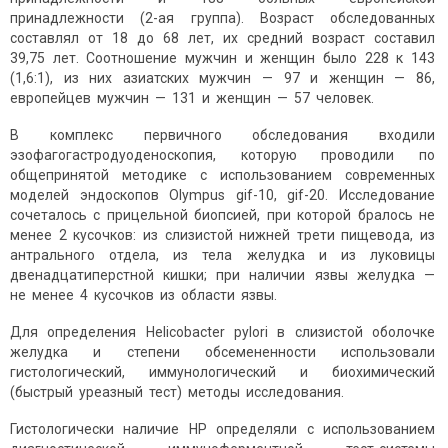
принадлежности (2-ая группа). Возраст обследованных
составлял от 18 до 68 лет, их средний возраст составил
39,75 лет. Соотношение мужчин и женщин было 228 к 143
(1,6:1), из них азиатских мужчин — 97 и женщин — 86,
европейцев мужчин — 131 и женщин — 57 человек.
В комплекс первичного обследования входили
эзофагогастродуоденоскопия, которую проводили по
общепринятой методике с использованием современных
моделей эндоскопов Olympus gif-10, gif-20. Исследование
сочеталось с прицельной биопсией, при которой бралось не
менее 2 кусочков: из слизистой нижней трети пищевода, из
антрального отдела, из тела желудка и из луковицы
двенадцатиперстной кишки; при наличии язвы желудка —
не менее 4 кусочков из области язвы.
Для определения Helicobacter pylori в слизистой оболочке
желудка и степени обсемененности использовали
гистологический, иммунологический и биохимический
(быстрый уреазный тест) методы исследования.
Гистологически наличие НР определяли с использованием