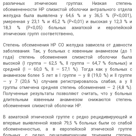
различных этнических группах. Низкая степень
обсемененности НР слизистой оболочки антрального отдела
желудка была выявлена у 64,6 % и у 36,5 % (Р<0,001),
умеренная у 23,1 % и 45,2 % (Р<0,01) и высокая у 12,3 % и
18,3 % (Р<0,05) больных азиатской и европейской
этнических групп соответственно,
Степень обсеменения НР СО желудка зависела от давности
заболевания. Так, у больных с язвенным анамнезом (до 1
года) степень обсеменения слизистой оболочки была
высокой (I группа — 62,5 %, II группа — 64,7 % больных) и
средней (I — 60,0 %, II — 57,1 %). Тогда как у больных с
анамнезом более 5 лет в I группе — у 8 (19,0 %) и II группе
— у 7 (20,6 %) случаев регистрировалось слабая, а у II
группы отмечена средняя степень обсеменения — 2 (4,8 %).
Полученные результаты позволяют считать, что у больных
длительным язвенным анамнезом снижаются степень
обсеменения слизистой оболочки НР.
В азиатской этнической группе с редко рецидивирующей и
впервые выявленной язвой 79,5 % больных были со слабой
обсемененностью, а в европейской этнической группе
больных с редко рецидивирующим течением степень