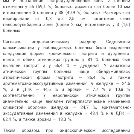
мм и воспаление гастродуоденальной зоны 2 степени
отмечены у 55 (59,1 %) больных; диаметр язв более 10 мм
и воспаление 3 степени у 38 (40,9 %) больных. Размеры язв
варьировали от 0,3 до 2,5 см. Гигантские язвы
пилоробульбарной зоны (более 2 см) встретились у 3 (1,6)
больных.
Согласно эндоскопическому разделу Сиднейской
классификации у наблюдаемых больных были выделены
следующие формы хронического гастрита и дуоденита:
всего в обеих этнических группах у 81 % больных был
выявлен гастрит и у 66,4 % — дуоденит. У азиатской
этнической группы больных чаще обнаруживалась
атрофическая форма гастрита — 35,4 %, а также
эритематозно-экссудативные изменения в желудке — 24,6
%, и в ДПК — 44,6 % и эрозии — 7,7 % и 10,8 %
соответственно. У европейской этнической группы
значительно чаще выявлен гиперпластические изменения
слизистой оболочки желудка — 24,7 %, эритематозно-
экссудативные изменения в желудке — 48,4 % и в ДПК —
62,4 %, а также эрозии — 18,3 %.
Таким образом, при эндоскопическом исследовании