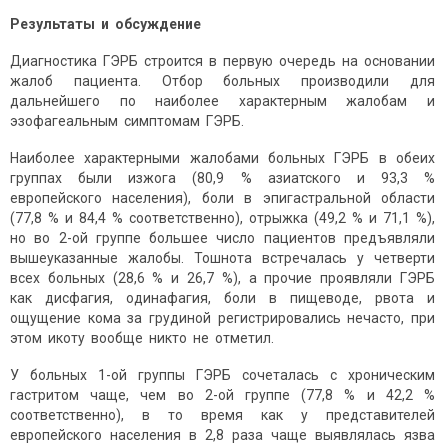
Результаты и обсуждение
Диагностика ГЭРБ строится в первую очередь на основании
жалоб пациента. Отбор больных производили для
дальнейшего по наиболее характерным жалобам и
эзофагеальным симптомам ГЭРБ.
Наиболее характерными жалобами больных ГЭРБ в обеих
группах были изжога (80,9 % азиатского и 93,3 %
европейского населения), боли в эпигастральной области
(77,8 % и 84,4 % соответственно), отрыжка (49,2 % и 71,1 %),
но во 2-ой группе большее число пациентов предъявляли
вышеуказанные жалобы. Тошнота встречалась у четверти
всех больных (28,6 % и 26,7 %), а прочие проявляли ГЭРБ
как дисфагия, одинафагия, боли в пищеводе, рвота и
ощущение кома за грудиной регистрировались нечасто, при
этом икоту вообще никто не отметил.
У больных 1-ой группы ГЭРБ сочеталась с хроническим
гастритом чаще, чем во 2-ой группе (77,8 % и 42,2 %
соответственно), в то время как у представителей
европейского населения в 2,8 раза чаще выявлялась язва