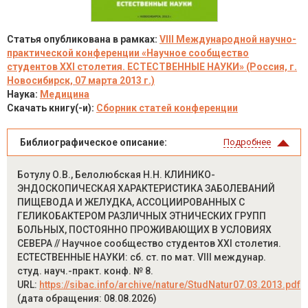
Статья опубликована в рамках:
VIII Международной научно-
практической конференции «Научное сообщество
студентов XXI столетия. ЕСТЕСТВЕННЫЕ НАУКИ» (Россия, г.
Новосибирск, 07 марта 2013 г.)
Наука:
Медицина
Скачать книгу(-и):
Сборник статей конференции
Библиографическое описание:
Подробнее
Ботулу О.В., Белолюбская Н.Н. КЛИНИКО-
ЭНДОСКОПИЧЕСКАЯ ХАРАКТЕРИСТИКА ЗАБОЛЕВАНИЙ
ПИЩЕВОДА И ЖЕЛУДКА, АССОЦИИРОВАННЫХ С
ГЕЛИКОБАКТЕРОМ РАЗЛИЧНЫХ ЭТНИЧЕСКИХ ГРУПП
БОЛЬНЫХ, ПОСТОЯННО ПРОЖИВАЮЩИХ В УСЛОВИЯХ
СЕВЕРА // Научное сообщество студентов XXI столетия.
ЕСТЕСТВЕННЫЕ НАУКИ: сб. ст. по мат. VIII междунар.
студ. науч.-практ. конф. № 8.
URL:
https://sibac.info/archive/nature/StudNatur07.03.2013.pdf
(дата обращения: 08.08.2026)