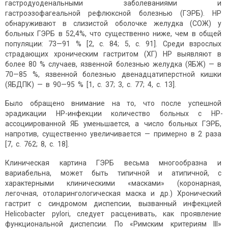
гастродуоденальными заболеваниями и
гастроэзофагеальной рефлюксной болезнью (ГЭРБ). НP
обнаруживают в слизистой оболочке желудка (СОЖ) у
больных ГЭРБ в 52,4%, что существенно ниже, чем в общей
популяции: 73—91 % [2, с. 84; 5, с. 91]. Среди взрослых
страдающих хроническим гастритом (ХГ) НР выявляют в
более 80 % случаев, язвенной болезнью желудка (ЯБЖ) — в
70—85 %, язвенной болезнью двенадцатиперстной кишки
(ЯБДПК) — в 90—95 % [1, с. 37; 3, с. 77; 4, с. 13].
Было обращено внимание на то, что после успешной
эрадикации НР-инфекции количество больных с НР-
ассоциированной ЯБ уменьшается, а число больных ГЭРБ,
напротив, существенно увеличивается — примерно в 2 раза
[7, с. 762; 8, с. 18].
Клиническая картина ГЭРБ весьма многообразна и
вариабельна, может быть типичной и атипичной, с
характерными клиническими «масками» (коронарная,
легочная, отоларингологическая маска и др.) Хронический
гастрит с синдромом диспепсии, вызванный инфекцией
Helicobacter pylori, следует расценивать, как проявление
функциональной диспепсии. По «Римским критериям III»