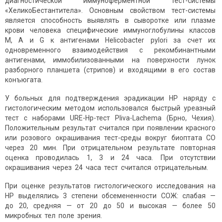
диагностической иммуноферментной тест-системы
«ХеликоБестантитела». Основным свойством тест-системы
является способность выявлять в сыворотке или плазме
крови человека специфические иммуноглобулины классов
М, А и G к антигенами Helicobacter pylori за счет их
одновременного взаимодействия с рекомбинантными
антигенами, иммобилизованными на поверхности лунок
разборного планшета (стрипов) и входящими в его состав
конъюгата.
У больных для подтверждения эрадикации НР наряду с
гистологическим методом использовался быстрый уреазный
тест с наборами URE-Hp-тест Pliva-Lachema (Брно, Чехия).
Положительным результат считался при появлении красного
или розового окрашивания тест-среды вокруг биоптата СО
через 20 мин. При отрицательном результате повторная
оценка проводилась 1, 3 и 24 часа. При отсутствии
окрашивания через 24 часа тест считался отрицательным.
При оценке результатов гистологического исследования на
НР выделялись 3 степени обсемененности СОЖ: слабая —
до 20, средняя — от 20 до 50 и высокая — более 50
микробных тел поле зрения.