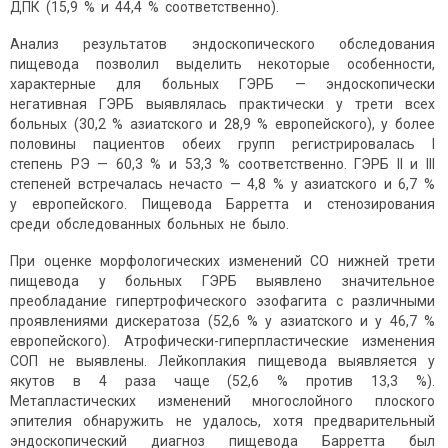
ДПК (15,9 % и 44,4 % соответственно).
Анализ результатов эндоскопического обследования
пищевода позволил выделить некоторые особенности,
характерные для больных ГЭРБ — эндоскопически
негативная ГЭРБ выявлялась практически у трети всех
больных (30,2 % азиатского и 28,9 % европейского), у более
половины пациентов обеих групп регистрировалась I
степень РЭ — 60,3 % и 53,3 % соответственно. ГЭРБ II и III
степеней встречалась нечасто — 4,8 % у азиатского и 6,7 %
у европейского. Пищевода Барретта и стенозирования
среди обследованных больных не было.
При оценке морфологических изменений СО нижней трети
пищевода у больных ГЭРБ выявлено значительное
преобладание гипертрофического эзофагита с различными
проявлениями дискератоза (52,6 % у азиатского и у 46,7 %
европейского). Атрофически-гиперпластические изменения
СОП не выявлены. Лейкоплакия пищевода выявляется у
якутов в 4 раза чаще (52,6 % против 13,3 %).
Метапластических изменений многослойного плоского
эпителия обнаружить не удалось, хотя предварительный
эндоскопический диагноз пищевода Барретта был