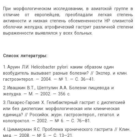
При морфологическом исследовании, в азиатской группе в
отличие от европейцев, преобладали легкая степень
активности и низкая степень обсемененности НР слизистой
оболочки желудка; атрофический гастрит различной степени
выраженности выявлялся у всех больных.
Список литературы:
Аруин Л.И. Helicobacter pylori: каким образом один
возбудитель вызывает разные болезни? // Экспер. и клин.
гастроэнтерол. — 2004. — № 1. — С. 36—41.
Ивашкин В.Т., Шептулин А.А. Болезни пищевода и
желудка. — М. — 2002. — 356 с.
Пахарес-Гарсия Х. Гелибактерный гастрит с диспепсией
или без диспепсии: морфологическая или клиническая
единица? // Российск. журн. гастроэнтерол., гепатол. и
колопроктол. — 2002. — № 6. — С. 76—81.
Циммерман Я.С. Проблема хронического гастрита // Клин.
мед. — 2008. — № 5. — С. 13—21.