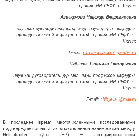
терапии МИ СВФУ, г. Якутск
Аввакумова Надежда Владимировна
научный руководитель, канд. мед. наук, доцент кафедры
пропедевтической и факультетской терапии МИ СВФУ, г.
Якутск
E
-
mail
:
nvnvnvavvacum@yandex.ru
Чибыева Людмила Григорьевна
научный руководитель, д-р мед. наук, профессор кафедры
пропедевтической и факультетской терапии МИ СВФУ, г.
Якутск
E
-
mail
:
chibyeva
_
l
@
mail
.
ru
В последнее время многочисленными исследованиями
подтверждается наличие определенной взаимосвязи между
Helicobacter pylori (HP) — ассоциированными