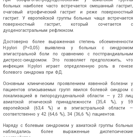
больных наиболее часто встречается смешанный гастрит,
очаговый атрофический гастрит и реже поверхностный
гастрит. У европейской группы больных чаще встречается
поверхностный гастрит, который сочетается с
дуоденогастральным рефлюксом.
Достоверно более выраженная степень обсемененности
H.pylori (P<0,05) выявлена у больных с синдромом
эпигастральной боли по сравнению с постпрандиальным
дистресс-синдромом. Это позволяет предположить, что
инфекция H.pylori играет определенную роль в генезе
болевого синдрома при ФД.
Основным клиническим проявлением язвенной болезни у
пациентов описываемых групп явился болевой синдром с
локализацией в пилородуоденальной области — у 23 лиц
азиатской этнической принадлежности (35,4 %), у 59
европейской (63,4 %) и в эпигастральной области —
соответственно у 42 (64,6 %), 34 (36,6 %) пациентов.
Наряду с болевым синдромом у азиатской группы больных
наблюдались более выраженные диспепсические