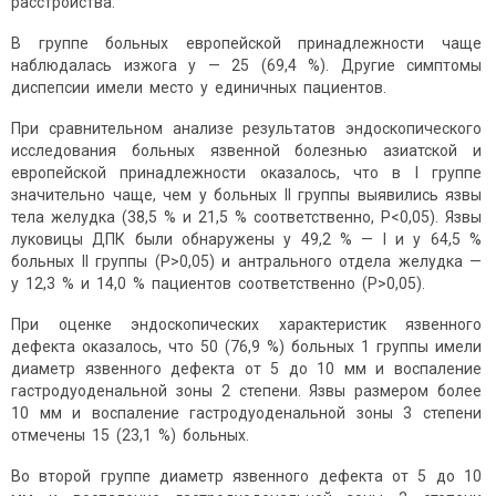
расстройства.
В группе больных европейской принадлежности чаще
наблюдалась изжога у — 25 (69,4 %). Другие симптомы
диспепсии имели место у единичных пациентов.
При сравнительном анализе результатов эндоскопического
исследования больных язвенной болезнью азиатской и
европейской принадлежности оказалось, что в I группе
значительно чаще, чем у больных II группы выявились язвы
тела желудка (38,5 % и 21,5 % соответственно, P<0,05). Язвы
луковицы ДПК были обнаружены у 49,2 % — I и у 64,5 %
больных II группы (P>0,05) и антрального отдела желудка —
у 12,3 % и 14,0 % пациентов соответственно (P>0,05).
При оценке эндоскопических характеристик язвенного
дефекта оказалось, что 50 (76,9 %) больных 1 группы имели
диаметр язвенного дефекта от 5 до 10 мм и воспаление
гастродуоденальной зоны 2 степени. Язвы размером более
10 мм и воспаление гастродуоденальной зоны 3 степени
отмечены 15 (23,1 %) больных.
Во второй группе диаметр язвенного дефекта от 5 до 10