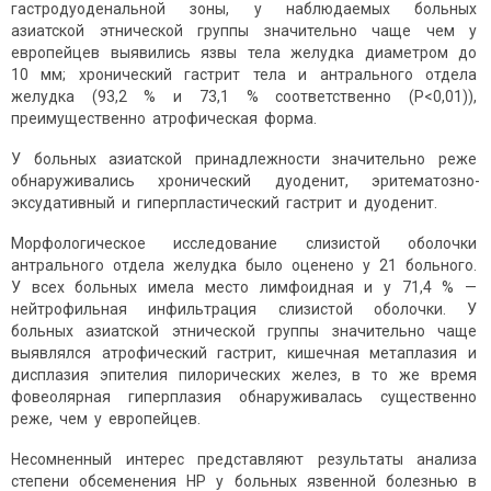
гастродуоденальной зоны, у наблюдаемых больных
азиатской этнической группы значительно чаще чем у
европейцев выявились язвы тела желудка диаметром до
10 мм; хронический гастрит тела и антрального отдела
желудка (93,2 % и 73,1 % соответственно (Р<0,01)),
преимущественно атрофическая форма.
У больных азиатской принадлежности значительно реже
обнаруживались хронический дуоденит, эритематозно-
эксудативный и гиперпластический гастрит и дуоденит.
Морфологическое исследование слизистой оболочки
антрального отдела желудка было оценено у 21 больного.
У всех больных имела место лимфоидная и у 71,4 % —
нейтрофильная инфильтрация слизистой оболочки. У
больных азиатской этнической группы значительно чаще
выявлялся атрофический гастрит, кишечная метаплазия и
дисплазия эпителия пилорических желез, в то же время
фовеолярная гиперплазия обнаруживалась существенно
реже, чем у европейцев.
Несомненный интерес представляют результаты анализа
степени обсеменения НР у больных язвенной болезнью в