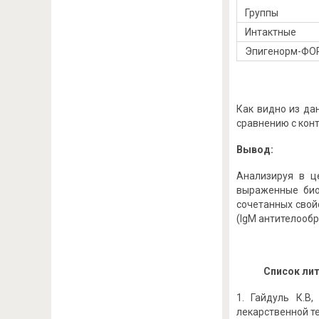
Группы
Интактные
Эпигенорм-ФО
Как видно из да
сравнению с конт
Вывод:
Анализируя в ц
выраженные био
сочетанных свой
(IgM антителообр
Список ли
Гайдуль К.В
лекарственной те