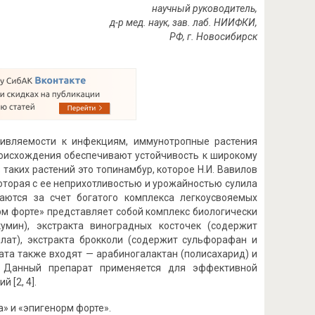
научный руководитель,
д-р мед. наук, зав. лаб. НИИФКИ,
РФ, г. Новосибирск
ивляемости к инфекциям, иммунотропные растения
оисхождения обеспечивают устойчивость к широкому
таких растений это топинамбур, которое Н.И. Вавилов
которая с ее неприхотливостью и урожайностью сулила
аются за счет богатого комплекса легкоусвояемых
рм форте» представляет собой комплекс биологически
умин), экстракта виноградных косточек (содержит
ллат), экстракта брокколи (содержит сульфорафан и
рата также входят — арабиногалактан (полисахарид) и
. Данный препарат применяется для эффективной
 [2, 4].
» и «эпигенорм форте».