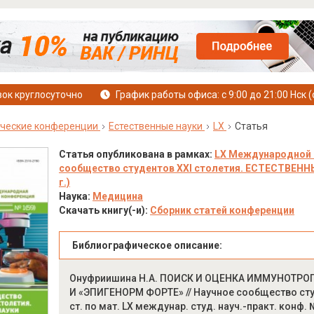
ок круглосуточно
График работы офиса: с 9:00 до 21:00 Нск (
ческие конференции
Естественные науки
LX
Статья
Статья опубликована в рамках:
LX Международной 
сообщество студентов XXI столетия. ЕСТЕСТВЕННЫЕ
г.)
Наука:
Медицина
Скачать книгу(-и):
Сборник статей конференции
Библиографическое описание:
Онуфриишина Н.А. ПОИСК И ОЦЕНКА ИММУНОТР
И «ЭПИГЕНОРМ ФОРТЕ» // Научное сообщество сту
ст. по мат. LX междунар. студ. науч.-практ. конф. 