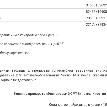
31610±3369*
82465±10905
ы
78506±5893
22175±3293*
 сравнению с контролем per os, p>0,99
 по сравнению с контролем ванны, p>0,95
образующие клетки.
анных таблицы 2, препараты топинамбура, введённые внутр
давление IgM антителообразования. Число АОК после скармл
, однако не достоверно.
Влияние препарата «Эпигенорм-ФОРТЕ» на количество
Количество лейкоцитов в крови х 10