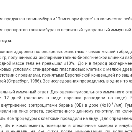
ие продуктов топинамбура и "Эпигенорм форте" на количество лей
ие препаратов топинамбура на первичный гуморальный иммунный от
етоды.
зовали здоровых половозрелых животных - самок мышей гибридов
20 гр, полученных из экспериментально-биологической клиники ла
ходной массе тела не превышал ±10%. До и в период эксперим
ковых условиях: стандартных пластиковых клетках с мелкой древ
ветствии с правилами, принятыми Европейской конвенцией по защ
ей (Страсбург, 1986). Все исследования проводились в одно и то ж
альный иммунный ответ. Для оценки гуморального иммунного отв
е 12 дней (растения в виде порошка разводили на воде). 
8
внутривенно эритроцитами барана (ЭБ) в дозе (4x10
/мл). Г
ивали на пике ответа, свойственного данному генотипу, по кол
ЭБ. Все процедуры с клетками проводили на льду. Для определен
и, ЭБ и комплемента, помещали в стеклянные камеры и инкуб
й оценивали на 4-е сутки после иммунизации по количест