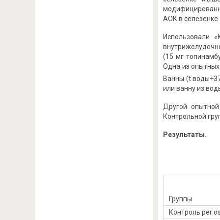
модифицированны
АОК в селезенке.
Использовали «
внутрижелудочно
(15 мг топинамб
Одна из опытных 
Ванны (t воды+3
или ванну из вод
Другой опытной
Контрольной гру
Результаты.
Группы
Контроль per o