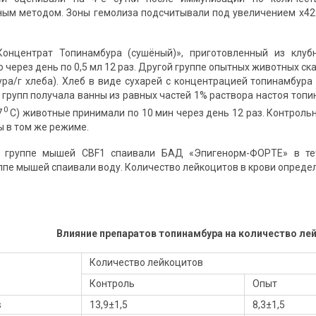
м методом. Зоны гемолиза подсчитывали под увеличением х42.
Концентрат Топинамбура (сушёный)», приготовленный из клубн
 через день по 0,5 мл 12 раз. Другой группе опытных животных с
ура/г хлеба). Хлеб в виде сухарей с концентрацией топинамбура 
групп получала ванны из равных частей 1% раствора настоя топин
0
7
С) животные принимали по 10 мин через день 12 раз. Контрол
ы в том же режиме.
 группе мышей CBF1 спаивали БАД «Эпигенорм-ФОРТЕ» в теч
ппе мышей спаивали воду. Количество лейкоцитов в крови опред
Влияние препаратов топинамбура на количество ле
Количество лейкоцитов
Контроль
Опыт
s
13,9±1,5
8,3±1,5