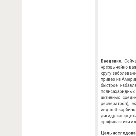
Введение.
Сейч
чрезвычайно важ
кругу заболевани
привез из Амери
быстрое избавл
полисахаридных 
активных соеди
ресвератрол), э
индол-3-карбино
дигидрокверцет
профилактики и к
Цель исследова