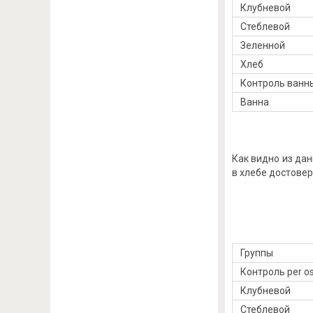
Клубневой
Стеблевой
Зеленной
Хлеб
Контроль ванн
Ванна
Как видно из да
в хлебе достовер
Группы
Контроль per o
Клубневой
Стеблевой