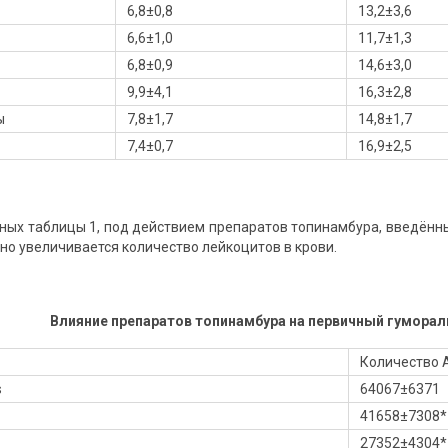
6,8±0,8
13,2±3,6
6,6±1,0
11,7±1,3
6,8±0,9
14,6±3,0
9,9±4,1
16,3±2,8
ы
7,8±1,7
14,8±1,7
7,4±0,7
16,9±2,5
нных таблицы 1, под действием препаратов топинамбура, введённ
но увеличивается количество лейкоцитов в крови.
Влияние препаратов топинамбура на первичный гумора
Количество 
s
64067±6371
41658±7308*
27352±4304*