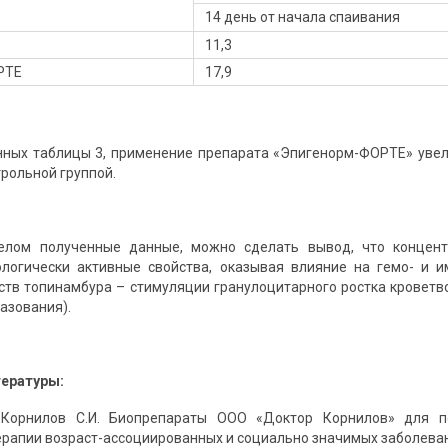
14 день от начала спаивания
11,3
РТЕ
17,9
нных таблицы 3, применение препарата «Эпигенорм-ФОРТЕ» увели
рольной группой.
елом полученные данные, можно сделать вывод, что концен
логически активные свойства, оказывая влияние на гемо- и и
ств топинамбура – стимуляции гранулоцитарного ростка кроветв
азования).
тературы:
, Корнилов С.И. Биопрепараты ООО «Доктор Корнилов» для 
рапии возраст-ассоциированных и социально значимых заболеваний