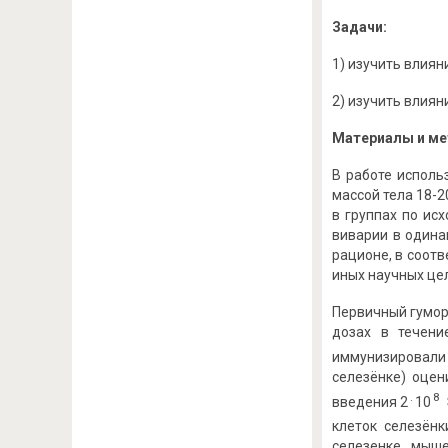
Задачи:
1) изучить влиян
2) изучить влиян
Материалы и м
В работе исполь
массой тела 18-
в группах по ис
виварии в одина
рационе, в соот
иных научных цел
Первичный гумор
дозах в течени
иммунизировали 
селезёнке) оцен
.
8
введения 2
10
клеток селезёнк
селезенке мыше