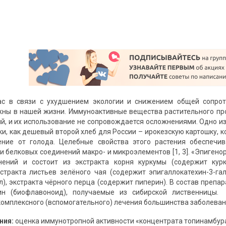
ас в связи с ухудшением экологии и снижением общей сопрот
ны в нашей жизни. Иммуноактивные вещества растительного пр
й, и их использование не сопровождается осложнениями. Одно из 
ки, как дешевый второй хлеб для России – ирокезскую картошку, 
ение от голода. Целебные свойства этого растения обеспечив
и белковых соединений макро- и микроэлементов [1, 3]. «Эпигено
нений и состоит из экстракта корня куркумы (содержит курк
кстракта листьев зелёного чая (содержит эпигаллокатехин-3-га
л), экстракта чёрного перца (содержит пиперин). В состав препа
ин (биофлавоноид), получаемые из сибирской лиственницы
омплексного (вспомогательного) лечения большинства заболеваний
ния:
оценка иммунотропной активности «концентрата топинамбура