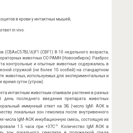
коцитов в крови у интактных мышей;
вет in vivo.
 (СВАхС57ВL\6)F1 (CBF1) 8-10 недельного возраста,
бораторных животных СО РАМН (Новосибирск). Разброс
ента контрольные и опытные животные содержались в
есной стружкой (не более 10 особей) на стандартном
ите животных, используемых для экспериментальных и
е время суток (утром).
ета интактным животным спаивали растения в разных
В день последнего введения препарата животных
уморальный иммунный ответ на ЭБ (число IgM- АОК в
ичеству локальных зон гемолиза после внутривенного
ия числа IgM-АОК инкубационную смесь, состоящую из
о
ировали 1.5 часа при +37С
. Количество IgM АОК в
ву зон локального гемолиза в полужидкой среде