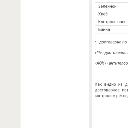
Зеленной
Хлеб
Контроль ванн
Ванна
* - достоверно по
«**» - достоверно
«АОК» - антитело
Как видно из д
достоверное по
контролем per os