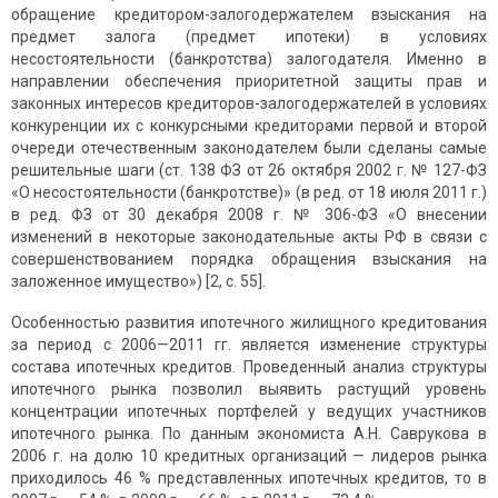
обращение кредитором-залогодержателем взыскания на
предмет залога (предмет ипотеки) в условиях
несостоятельности (банкротства) залогодателя. Именно в
направлении обеспечения приоритетной защиты прав и
законных интересов кредиторов-залогодержателей в условиях
конкуренции их с конкурсными кредиторами первой и второй
очереди отечественным законодателем были сделаны самые
решительные шаги (ст. 138 ФЗ от 26 октября 2002 г. № 127-ФЗ
«О несостоятельности (банкротстве)» (в ред. от 18 июля 2011 г.)
в ред. ФЗ от 30 декабря 2008 г. № 306-ФЗ «О внесении
изменений в некоторые законодательные акты РФ в связи с
совершенствованием порядка обращения взыскания на
заложенное имущество») [2, с. 55].
Особенностью развития ипотечного жилищного кредитования
за период с 2006—2011 гг. является изменение структуры
состава ипотечных кредитов. Проведенный анализ структуры
ипотечного рынка позволил выявить растущий уровень
концентрации ипотечных портфелей у ведущих участников
ипотечного рынка. По данным экономиста А.Н. Саврукова в
2006 г. на долю 10 кредитных организаций — лидеров рынка
приходилось 46 % представленных ипотечных кредитов, то в