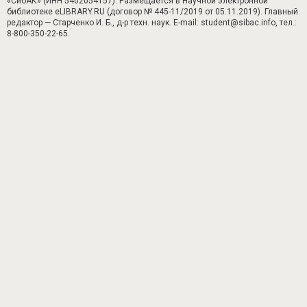
«СибАК» (ИНН 5402054157). Размещается в Научной электронной
библиотеке eLIBRARY.RU (договор № 445-11/2019 от 05.11.2019). Главный
редактор — Старченко И. Б., д-р техн. наук. E-mail: student@sibac.info, тел.:
8-800-350-22-65.