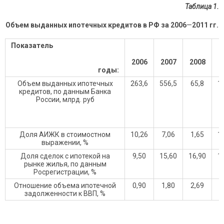
Таблица 1.
Объем выданных ипотечных кредитов в РФ за 2006
—
2011 гг.
Показатель
2006
2007
2008
2
годы:
Объем выданных ипотечных
263,6
556,5
65,8
1
кредитов, по данным Банка
России, млрд. руб
Доля АИЖК в стоимостном
10,26
7,06
1,65
1
выражении, %
Доля сделок с ипотекой на
9,50
15,60
16,90
1
рынке жилья, по данным
Росрегистрации, %
Отношение объема ипотечной
0,90
1,80
2,69
2
задолженности к ВВП, %