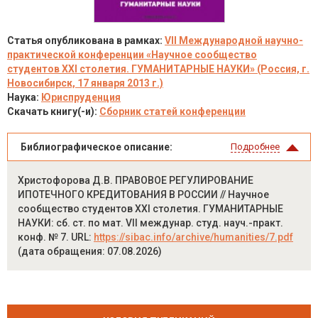
Статья опубликована в рамках:
VII Международной научно-
практической конференции «Научное сообщество
студентов XXI столетия. ГУМАНИТАРНЫЕ НАУКИ» (Россия, г.
Новосибирск, 17 января 2013 г.)
Наука:
Юриспруденция
Скачать книгу(-и):
Сборник статей конференции
Библиографическое описание:
Подробнее
Христофорова Д.В. ПРАВОВОЕ РЕГУЛИРОВАНИЕ
ИПОТЕЧНОГО КРЕДИТОВАНИЯ В РОССИИ // Научное
сообщество студентов XXI столетия. ГУМАНИТАРНЫЕ
НАУКИ: сб. ст. по мат. VII междунар. студ. науч.-практ.
конф. № 7. URL:
https://sibac.info/archive/humanities/7.pdf
(дата обращения: 07.08.2026)