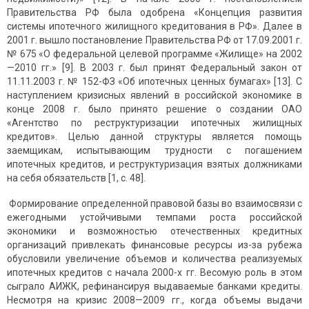
Правительства РФ была одобрена «Концепция развития
системы ипотечного жилищного кредитования в РФ». Далее в
2001 г. вышло постановление Правительства РФ от 17.09.2001 г.
№ 675 «О федеральной целевой программе «Жилище» на 2002
—2010 гг.» [9]. В 2003 г. был принят Федеральный закон от
11.11.2003 г. № 152-ФЗ «Об ипотечных ценных бумагах» [13]. С
наступлением кризисных явлений в российской экономике в
конце 2008 г. было принято решение о создании ОАО
«Агентство по реструктуризации ипотечных жилищных
кредитов». Целью данной структуры является помощь
заемщикам, испытывающим трудности с погашением
ипотечных кредитов, и реструктуризация взятых должниками
на себя обязательств [1, с. 48].
Формирование определенной правовой базы во взаимосвязи с
ежегодными устойчивыми темпами роста российской
экономики и возможностью отечественных кредитных
организаций привлекать финансовые ресурсы из-за рубежа
обусловили увеличение объемов и количества реализуемых
ипотечных кредитов с начала 2000-х гг. Весомую роль в этом
сыграло АИЖК, рефинансируя выдаваемые банками кредиты.
Несмотря на кризис 2008—2009 гг., когда объемы выдачи