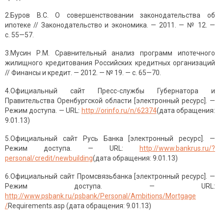
2.Буров В.С. О совершенствовании законодательства об
ипотеке // Законодательство и экономика. — 2011. — № 12. —
с. 55—57.
3.Мусин Р.М. Сравнительный анализ программ ипотечного
жилищного кредитования Российских кредитных организаций
// Финансы и кредит. — 2012. — № 19. — с. 65—70.
4.Официальный сайт Пресс-службы Губернатора и
Правительства Оренбургской области [электронный ресурс]. —
Режим доступа. — URL:
http://orinfo.ru/n/62374
(дата обращения:
9.01.13)
5.Официальный сайт Русь Банка [электронный ресурс]. —
Режим доступа. — URL:
http://www.bankrus.ru/?
personal/credit/newbuilding
(дата обращения: 9.01.13)
6.Официальный сайт Промсвязьбанка [электронный ресурс]. —
Режим доступа. — URL:
http://www.psbank.ru/psbank/Personal/Ambitions/Mortgage
/
Requirements.asp (дата обращения: 9.01.13)