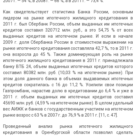
2007 г. — 54 %, в 2008 г. — 66 %, а в 2011 г. — 73,4 %.
Как свидетельствует статистика Банка России, основным
лидером на рынке ипотечного жилищного кредитования в
2011 г. был Сбербанк России, объем выданных им ипотечных
кредитов составил 320712 млн. руб., а это 54,75 % от всех
выданных кредитов на ипотечном рынке. И если в начале
2009 г. доля Сбербанка России в стоимостном выражении на
рынке ипотечного кредитования составляла 42,7 %, то в 2011 г.
она возросла до 45 %. Также доминирующая роль на рынке
ипотечного жилищного кредитования в 2011 г. принадлежала
банку ВТБ 24, объем выданных ипотечных кредитов которого
составил 80382 млн. руб. (10,03 % на ипотечном рынке). При
этом доля данного банка в объемах выдаваемых ипотечных
кредитов сократилась с 16 до 11,2 %. Усилили свои позиции
Газпромбанк, нарастив долю в кредитовании до 6,4 % и уже в
2011 г. объем выданных им ипотечных кредитов составил
45690 млн. руб. (4,59 % на ипотечном рынке). В целом удельный
вес АИЖК и банков с государственным участием на ипотечном
рынке возрос с 63 % в 2007 г. до 76,9 % в 2011 г. [11, с. 47].
Проведенный анализ рынка ипотечного жилищного
кредитования в Оренбургской области позволил сделать