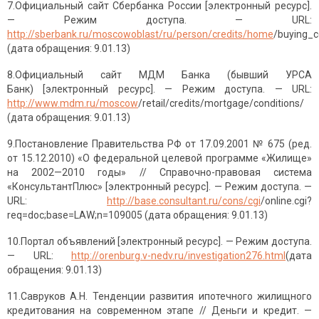
7.Официальный сайт Сбербанка России [электронный ресурс].
— Режим доступа. — URL:
http://sberbank.ru/moscowoblast/ru/person/credits/home
/buying_
(дата обращения: 9.01.13)
8.Официальный сайт МДМ Банка (бывший УРСА
Банк) [электронный ресурс]. — Режим доступа. — URL:
http://www.mdm.ru/moscow
/retail/credits/mortgage/conditions/
(дата обращения: 9.01.13)
9.Постановление Правительства РФ от 17.09.2001 № 675 (ред.
от 15.12.2010) «О федеральной целевой программе «Жилище»
на 2002—2010 годы» // Справочно-правовая система
«КонсультантПлюс» [электронный ресурс]. — Режим доступа. —
URL:
http://base.consultant.ru/cons/cgi
/online.cgi?
req=doc;base=LAW;n=109005 (дата обращения: 9.01.13)
10.Портал объявлений [электронный ресурс]. — Режим доступа.
— URL:
http://orenburg.v-nedv.ru/investigation276.html
(дата
обращения: 9.01.13)
11.Савруков А.Н. Тенденции развития ипотечного жилищного
кредитования на современном этапе // Деньги и кредит. —