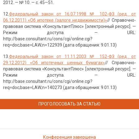
2012. — № 10. — с. 45—51.
12.
Федеральный закон от 16.07.1998 № 102-ФЗ (ред. от
06.12.2011) «Об ипотеке (залоге недвижимости)»
// Справочно-
правовая система «КонсультантПлюс» [электронный ресурс]. —
Режим доступа. — URL:
http://base.consultant.ru/cons/cgi/online.cgi?
req=doc;base=LAW;n=122939 (дата обращения: 9.01.13)
13.
Федеральный закон от 11.11.2003 № 152-ФЗ (ред. от
29.12.2012) «Об ипотечных ценных бумагах»
// Справочно-
правовая система «КонсультантПлюс» [электронный ресурс]. —
Режим доступа. — URL:
http://base.consultant.ru/cons/cgi/online.cgi?
req=doc;base=LAW;n=140273 (дата обращения: 9.01.13)
ПРОГОЛОСОВАТЬ ЗА СТАТЬЮ
Конференция завершена