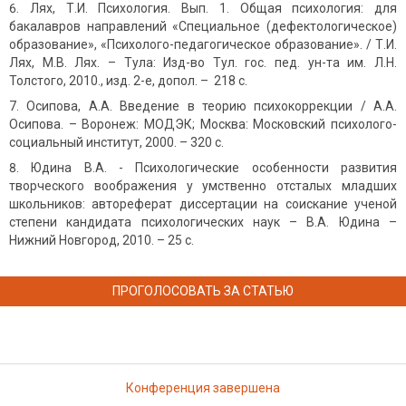
Лях, Т.И. Психология. Вып. 1. Общая психология: для
бакалавров направлений «Специальное (дефектологическое)
образование», «Психолого-педагогическое образование». / Т.И.
Лях, М.В. Лях. – Тула: Изд-во Тул. гос. пед. ун-та им. Л.Н.
Толстого, 2010., изд. 2-е, допол. – 218 с.
Осипова, А.А. Введение в теорию психокоррекции / А.А.
Осипова. – Воронеж: МОДЭК; Москва: Московский психолого-
социальный институт, 2000. – 320 с.
Юдина В.А. - Психологические особенности развития
творческого воображения у умственно отсталых младших
школьников: автореферат диссертации на соискание ученой
степени кандидата психологических наук – В.А. Юдина –
Нижний Новгород, 2010. – 25 с.
ПРОГОЛОСОВАТЬ ЗА СТАТЬЮ
Конференция завершена