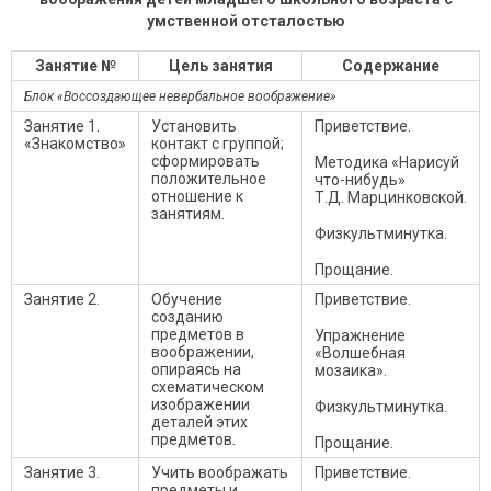
умственной отсталостью
Занятие №
Цель занятия
Содержание
Блок «Воссоздающее невербальное воображение»
Занятие 1.
Установить
Приветствие.
«Знакомство»
контакт с группой;
сформировать
Методика «Нарисуй
положительное
что-нибудь»
отношение к
Т.Д. Марцинковской.
занятиям.
Физкультминутка.
Прощание.
Занятие 2.
Обучение
Приветствие.
созданию
предметов в
Упражнение
воображении,
«Волшебная
опираясь на
мозаика».
схематическом
изображении
Физкультминутка.
деталей этих
предметов.
Прощание.
Занятие 3.
Учить воображать
Приветствие.
предметы и