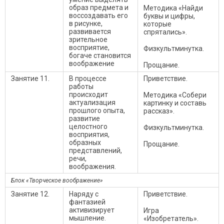
образ предмета и
Методика «Найди
воссоздавать его
буквы и цифры,
в рисунке,
которые
развивается
спрятались».
зрительное
восприятие,
Физкультминутка.
богаче становится
воображение
Прощание.
Занятие 11.
В процессе
Приветствие.
работы
происходит
Методика «Собери
актуализация
картинку и составь
прошлого опыта,
рассказ».
развитие
целостного
Физкультминутка.
восприятия,
образных
Прощание.
представлений,
речи,
воображения.
Блок «Творческое воображение»
Занятие 12.
Наряду с
Приветствие.
фантазией
активизирует
Игра
мышление.
«Изобретатель».