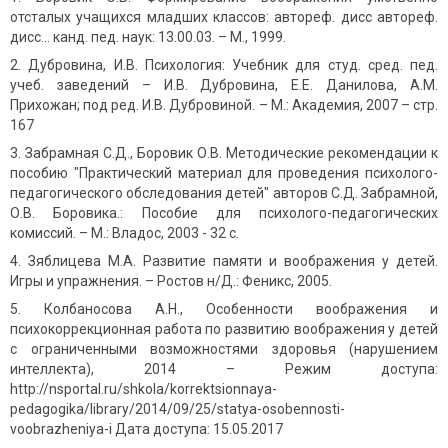
отсталых учащихся младших классов: автореф. дисс автореф.
дисс… канд. пед. наук: 13.00.03. – М., 1999.
Дубровина, И.В. Психология: Учебник для студ. сред. пед.
учеб. заведений – И.В. Дубровина, Е.Е. Данилова, А.М.
Прихожан; под ред. И.В. Дубровиной. – М.: Академия, 2007 – стр.
167
Забрамная С.Д., Боровик О.В. Методические рекомендации к
пособию "Практический материал для проведения психолого-
педагогического обследования детей" авторов С.Д. Забрамной,
О.В. Боровика.: Пособие для психолого-педагогических
комиссий. – М.: Владос, 2003 - 32 с.
Зяблицева М.А. Развитие памяти и воображения у детей.
Игры и упражнения. – Ростов н/Д.: Феникс, 2005.
Колбаносова А.Н., Особенности воображения и
психокоррекционная работа по развитию воображения у детей
с ограниченными возможностями здоровья (нарушением
интеллекта), 2014 – Режим доступа:
http://nsportal.ru/shkola/korrektsionnaya-
pedagogika/library/2014/09/25/statya-osobennosti-
voobrazheniya-i Дата доступа: 15.05.2017