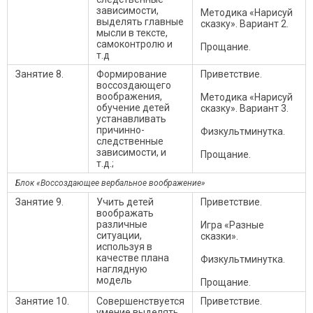
зависимости,
Методика «Нарисуй
выделять главные
сказку». Вариант 2.
мысли в тексте,
самоконтролю и
Прощание.
т.д
Занятие 8.
Формирование
Приветствие.
воссоздающего
воображения,
Методика «Нарисуй
обучение детей
сказку». Вариант 3.
устанавливать
причинно-
Физкультминутка.
следственные
зависимости, и
Прощание.
т.д.;
Блок «Воссоздающее вербальное воображение»
Занятие 9.
Учить детей
Приветствие.
воображать
различные
Игра «Разные
ситуации,
сказки».
используя в
качестве плана
Физкультминутка.
наглядную
модель
Прощание.
Занятие 10.
Совершенствуется
Приветствие.
умение выделять