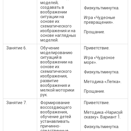
моделей;
создавать в
Физкультминутка.
воображении
ситуации на
Игра «Чудесные
основе их
превращения».
схематического
изображения и на
Прощание.
основе наглядных
моделей.
Занятие 6.
Обучение
Приветствие.
моделированию
ситуаций в
Игра «Чудесное
воображении на
море».
основе их
схематического
Физкультминутка.
изображения,
развитие
Методика «Лепка».
воображения и
мелкой моторики
Прощание.
рук.
Занятие 7.
Формирование
Приветствие.
воссоздающего
воображения,
Методика «Нарисуй
обучение детей
сказку». Вариант 1.
устанавливать
причинно-
Физкультминутка.
следственные