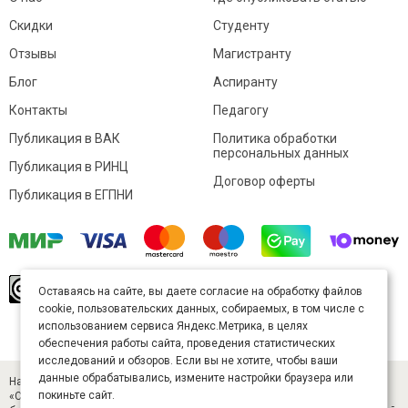
Скидки
Студенту
Отзывы
Магистранту
Блог
Аспиранту
Контакты
Педагогу
Публикация в ВАК
Политика обработки
персональных данных
Публикация в РИНЦ
Договор оферты
Публикация в ЕГПНИ
© Sibac.info 2026. Все права защищены.
Это
Оставаясь на сайте, вы даете согласие на обработку файлов
произведение доступно по
лицензии Creative
cookie, пользовательских данных, собираемых, в том числе с
Commons «Attribution» («Атрибуция») 4.0
Непортированная
.
использованием сервиса Яндекс.Метрика, в целях
Карта сайта
обеспечения работы сайта, проведения статистических
исследований и обзоров. Если вы не хотите, чтобы ваши
данные обрабатывались, измените настройки браузера или
Научный журнал «Студенческий» (ISSN 2541-9412). Издатель — ООО
покиньте сайт.
«СибАК» (ИНН 5402054157). Размещается в Научной электронной