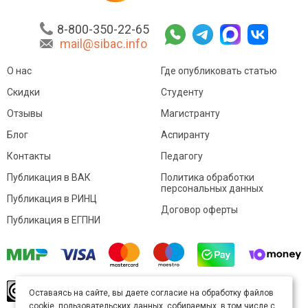
8-800-350-22-65
mail@sibac.info
О нас
Где опубликовать статью
Скидки
Студенту
Отзывы
Магистранту
Блог
Аспиранту
Контакты
Педагогу
Публикация в ВАК
Политика обработки
персональных данных
Публикация в РИНЦ
Договор оферты
Публикация в ЕГПНИ
© Sibac.info 2026. Все права защищены.
Это
Оставаясь на сайте, вы даете согласие на обработку файлов
произведение доступно по
лицензии Creative
cookie, пользовательских данных, собираемых, в том числе с
Commons «Attribution» («Атрибуция») 4.0