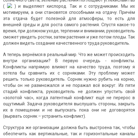
солнечного света, зелёные растения поглощают углекислый газ
(
) и выделяют кислород. Так и с сотрудниками. Мы их
мотивируем, а они становятся способными на отдачу. Причём
эта отдача будет полезной для атмосферы, то есть для
внешней среды и для роста самого растения. Спустя какое-то
время, при должном уходе, терпении и внимании, руководитель
сможет увидеть ростки, затем растения и уже потом плоды. Так
должен видеть создание качественного труда руководитель.
А теперь вернёмся в реальный мир. Что же может происходить
внутри организации? В первую очередь - конфликты.
Конфликты напрямую влияют на качество труда, поэтому я
хотела бы сравнить их с сорняками. Эту проблему может
решить только руководитель. Сорняк нужно рубить на корню,
чтобы он не размножался и не поражал всё вокруг. Из пяти
стадий конфликта, руководитель не должен упустить свой
«золотой час», когда латентный конфликт ещё не перерос в
ощутимый. Задача руководителя выслушать стороны, закрыть
их в помещении и не выпускать пока они не договорятся
(вырвать сорняк – устранить конфликт).
Структура же организации должна быть выстроена так, чтобы
обеспечить как вертикальные, так и горизонтальные каналы