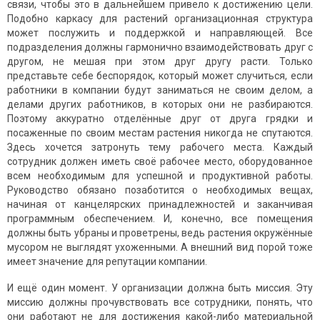
связи, чтобы это в дальнейшем привело к достижению цели.
Подобно каркасу для растений организационная структура
может послужить и поддержкой и направляющей. Все
подразделения должны гармонично взаимодействовать друг с
другом, не мешая при этом друг другу расти. Только
представьте себе беспорядок, который может случиться, если
работники в компании будут заниматься не своим делом, а
делами других работников, в которых они не разбираются.
Поэтому аккуратно отделённые друг от друга грядки и
посаженные по своим местам растения никогда не спутаются.
Здесь хочется затронуть тему рабочего места. Каждый
сотрудник должен иметь своё рабочее место, оборудованное
всем необходимым для успешной и продуктивной работы.
Руководство обязано позаботится о необходимых вещах,
начиная от канцелярских принадлежностей и заканчивая
программным обеспечением. И, конечно, все помещения
должны быть убраны и проветрены, ведь растения окружённые
мусором не выглядят ухоженными. А внешний вид порой тоже
имеет значение для репутации компании.
И ещё один момент. У организации должна быть миссия. Эту
миссию должны прочувствовать все сотрудники, понять, что
они работают не для достижения какой-либо материальной