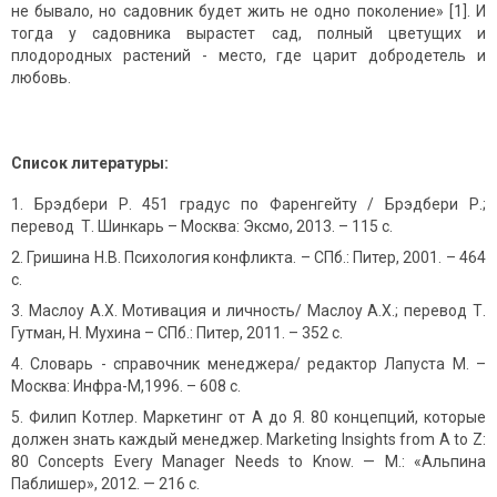
не бывало, но садовник будет жить не одно поколение» [1]. И
тогда у садовника вырастет сад, полный цветущих и
плодородных растений - место, где царит добродетель и
любовь.
Список литературы:
Брэдбери Р. 451 градус по Фаренгейту / Брэдбери Р.;
перевод Т. Шинкарь – Москва: Эксмо, 2013. – 115 с.
Гришина Н.В. Психология конфликта. – СПб.: Питер, 2001. – 464
с.
Маслоу А.Х. Мотивация и личность/ Маслоу А.Х.; перевод Т.
Гутман, Н. Мухина – СПб.: Питер, 2011. – 352 с.
Словарь - справочник менеджера/ редактор Лапуста М. –
Москва: Инфра-М,1996. – 608 с.
Филип Котлер. Маркетинг от А до Я. 80 концепций, которые
должен знать каждый менеджер. Marketing Insights from A to Z:
80 Concepts Every Manager Needs to Know. — М.: «Альпина
Паблишер», 2012. — 216 с.