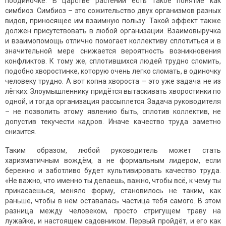
поодиночке. В царстве растений есть такое понятие как
симбиоз. Симбиоз – это сожительство двух организмов разных
видов, приносящее им взаимную пользу. Такой эффект также
должен присутствовать в любой организации. Взаимовыручка
и взаимопомощь отлично помогает коллективу сплотиться и в
значительной мере снижается вероятность возникновения
конфликтов. К тому же, сплотившихся людей трудно сломить,
подобно хворостинке, которую очень легко сломать, в одиночку
человеку трудно. А вот копна хвороста – это уже задача не из
лёгких. Злоумышленнику придётся вытаскивать хворостинки по
одной, и тогда организация рассыплется. Задача руководителя
– не позволить этому явлению быть, сплотив коллектив, не
допустив текучести кадров. Иначе качество труда заметно
снизится.
Таким образом, любой руководитель может стать
харизматичным вождём, а не формальным лидером, если
бережно и заботливо будет культивировать качество труда.
«Не важно, что именно ты делаешь, важно, чтобы всё, к чему ты
прикасаешься, меняло форму, становилось не таким, как
раньше, чтобы в нём оставалась частица тебя самого. В этом
разница между человеком, просто стригущем траву на
лужайке, и настоящем садовником. Первый пройдёт, и его как