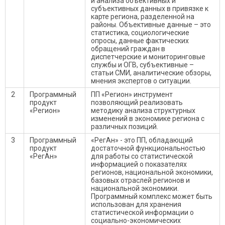
и анализа объективных и
субъективных данных в привязке к
карте региона, разделенной на
районы. Объективные данные – это
статистика, социологические
опросы, данные фактических
обращений граждан в
диспетчерские и мониторинговые
службы и ОГВ, субъективные –
статьи СМИ, аналитические обзоры,
мнения экспертов о ситуации.
2
Программный
ПП «Регион» инструмент
продукт
позволяющий реализовать
«Регион»
методику анализа структурных
изменений в экономике региона с
различных позиций.
3
Программный
«РегАн» - это ПП, обладающий
продукт
достаточной функциональностью
«РегАн»
для работы со статистической
информацией о показателях
регионов, национальной экономики,
базовых отраслей регионов и
национальной экономики.
Программный комплекс может быть
использован для хранения
статистической информации о
социально-экономических