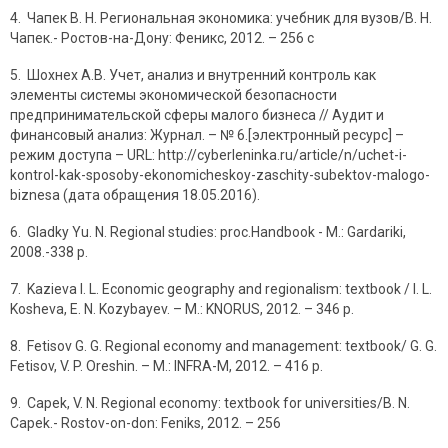
4. Чапек В. Н. Региональная экономика: учебник для вузов/В. Н.
Чапек.- Ростов-на-Дону: Феникс, 2012. – 256 с
5. Шохнех А.В. Учет, анализ и внутренний контроль как
элементы системы экономической безопасности
предпринимательской сферы малого бизнеса // Аудит и
финансовый анализ: Журнал. – № 6.[электронный ресурс] –
режим доступа – URL: http://cyberleninka.ru/article/n/uchet-i-
kontrol-kak-sposoby-ekonomicheskoy-zaschity-subektov-malogo-
biznesa (дата обращения 18.05.2016).
6. Gladky Yu. N. Regional studies: proc.Handbook - M.: Gardariki,
2008.-338 p.
7. Kazieva I. L. Economic geography and regionalism: textbook / I. L.
Kosheva, E. N. Kozybayev. – M.: KNORUS, 2012. – 346 p.
8. Fetisov G. G. Regional economy and management: textbook/ G. G.
Fetisov, V. P. Oreshin. – M.: INFRA-M, 2012. – 416 p.
9. Capek, V. N. Regional economy: textbook for universities/B. N.
Capek.- Rostov-on-don: Feniks, 2012. – 256