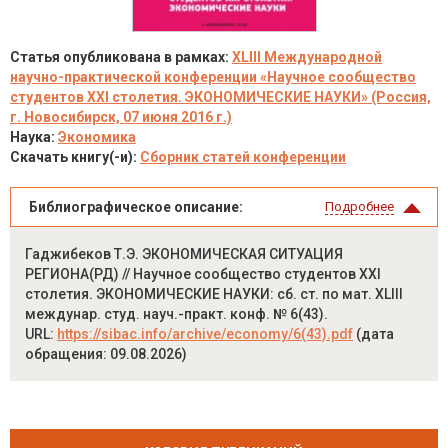
Статья опубликована в рамках:
XLIII Международной
научно-практической конференции «Научное сообщество
студентов XXI столетия. ЭКОНОМИЧЕСКИЕ НАУКИ» (Россия,
г. Новосибирск, 07 июня 2016 г.)
Наука:
Экономика
Скачать книгу(-и):
Сборник статей конференции
Библиографическое описание:
Подробнее
Гаджибеков Т.Э. ЭКОНОМИЧЕСКАЯ СИТУАЦИЯ
РЕГИОНА(РД) // Научное сообщество студентов XXI
столетия. ЭКОНОМИЧЕСКИЕ НАУКИ: сб. ст. по мат. XLIII
междунар. студ. науч.-практ. конф. № 6(43).
URL:
https://sibac.info/archive/economy/6(43).pdf
(дата
обращения: 09.08.2026)