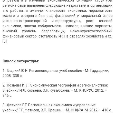
В результате изучения экономической ситуации структуры
региона были выявлены следующие недостатки в организации
его работы, а именно: клановость экономики, неразвитость
малого и среднего бизнеса, физический и моральный износ
инженерно-транспортной инфраструктуры, рост теневой
экономики, плохая собираемость налогов, низкие зарплаты,
высокий уровень безработицы, неконкурентоспособный
финансовый сектор, отсталость ИКТ в отраслях хозяйства и тд.
[5]
Список литературы:
1. Гладкий Ю.Н. Регионоведение: учеб.пособие - М.: Гардарики,
2008.-338 с.
2. Козьева И. Л. Экономическая география и регионалистика:
учебник / И.Л. Козьева, Э.Н. Кузъбожев. – М.: КНОРУС, 2012. –
346 с.
3. Фетисов Г.Г. Региональная экономика и управление:
учебник/ Г.Г. Фетисов, В.П. Орешин. – М.: ИНФРА-М, 2012. – 416 с.