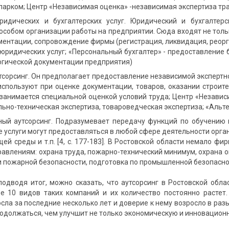
парком; Центр «Независимая оценка» -независимая экспертиза тра
ридических и бухгалтерских услуг. Юридический и бухгалтер
собом организации работы на предприятии. Сюда входят не только
ентации, сопровождение фирмы (регистрация, ликвидация, реорган
 юридических услуг; «Персональный бухгалтер» - предоставление 
огической документации предприятия)
тсорсинг. Он предполагает предоставление независимой экспертн
используют при оценке документации, товаров, оказании строител
- занимается специальной оценкой условий труда; Центр «Независ
льно-техническая экспертиза, товароведческая экспертиза; «Альте
ный аутсорсинг. Подразумевает передачу функций по обучению 
услуги могут предоставляться в любой сфере деятельности органи
й среды и т.п. [4, с. 177-183]. В Ростовской области немало фи
равлениям: охрана труда, пожарно-технический минимум, охрана
и пожарной безопасности, подготовка по промышленной безопасност
подводя итог, можно сказать, что аутсорсинг в Ростовской обл
е 10 видов таких компаний и их количество постоянно растет.
сла за последние несколько лет и доверие к нему возросло в разы.
родолжаться, чем улучшит не только экономическую и инновационн