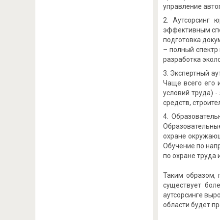
управление авто
Аутсорсинг ю
эффективным спо
подготовка докум
– полный спектр
разработка экол
Экспертный ау
Чаще всего его 
условий труда) 
средств, строите
Образователь
Образовательные 
охране окружающе
Обучение по нап
по охране труда 
Таким образом, 
существует боле
аутсорсинге выро
области будет п