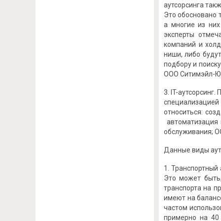
аутсорсинга так
Это обосновано 
а многие из ни
эксперты отмеч
компаний и холд
ниши, либо буду
подбору и поиск
ООО Ситимэйл-Юг 
3. IT-аутсорсин
специализацией 
относиться: соз
автоматизация м
обслуживания; ОО
Данные виды аут
Транспортный 
Это может быть,
транспорта на п
имеют на баланс
частом использо
примерно на 40 