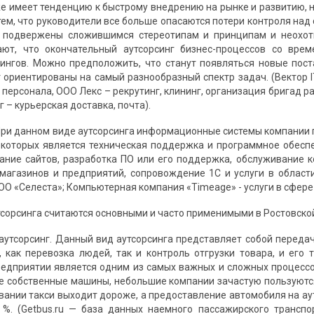
же имеет тенденцию к быстрому внедрению на рынке и развитию, н
тем, что руководители все больше опасаются потери контроля над
х подвержены сложившимся стереотипам и принципам и неохотн
ают, что окончательный аутсорсинг бизнес-процессов со вр
ингов. Можно предположить, что станут появляться новые пос
т ориентированы на самый разнообразный спектр задач. (Вектор I
у персонала, ООО Лекс – рекрутинг, клининг, организация бригад
– курьерская доставка, почта).
г. При данном виде аутсорсинга информационные системы компании
которых является техническая поддержка и программное обеспеч
дание сайтов, разработка ПО или его поддержка, обслуживание 
агазинов и предприятий, сопровождение 1C и услуги в области
О «Селеста»; Компьютерная компания «Timeage» - услуги в сфере ИТ
сорсинга считаются основными и часто применимыми в Ростовской 
аутсорсинг. Данный вид аутсорсинга представляет собой переда
 как перевозка людей, так и контроль отгрузки товара, и его 
редприятии является одним из самых важных и сложных процессо
е собственные машины, небольшие компании зачастую пользуются
вании такси выходит дороже, а предоставление автомобиля на ау
%. (Getbus.ru — база данных наемного пассажирского транспо