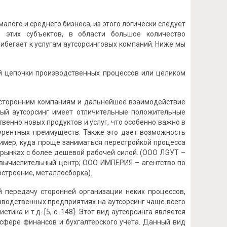
лого и среднего бизнеса, из этого логически следует
о этих субъектов, в области большое количество
ибегает к услугам аутсорсинговых компаний. Ниже мы
ей цепочки производственных процессов или целиком
 сторонним компаниям и дальнейшее взаимодействие
ный аутсорсинг имеет отличительные положительные
венно новых продуктов и услуг, что особенно важно в
курентных преимуществ. Также это дает возможность
ример, куда проще заниматься перестройкой процесса
рынках с более дешевой рабочей силой. (ООО ЛЭУТ –
вычислительный центр; ООО ИМПЕРИЯ – агентство по
строение, металлосборка).
ой передачу сторонней организации неких процессов,
зводственных предприятиях на аутсорсинг чаще всего
тика и т.д. [5, с. 148]. Этот вид аутсорсинга является
сфере финансов и бухгалтерского учета. Данный вид