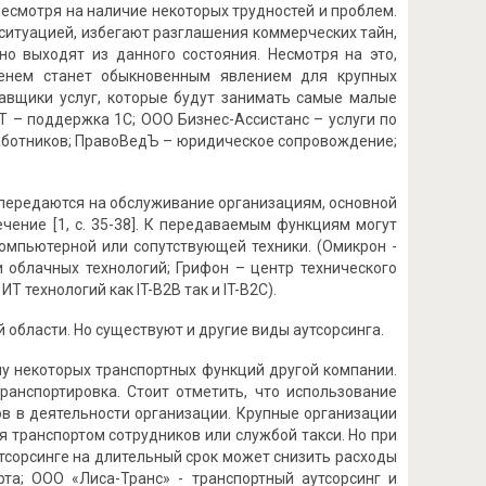
есмотря на наличие некоторых трудностей и проблем.
 ситуацией, избегают разглашения коммерческих тайн,
о выходят из данного состояния. Несмотря на это,
еменем станет обыкновенным явлением для крупных
тавщики услуг, которые будут занимать самые малые
T – поддержка 1С; ООО Бизнес-Ассистанс – услуги по
 работников; ПравоВедЪ – юридическое сопровождение;
 передаются на обслуживание организациям, основной
ение [1, с. 35-38]. К передаваемым функциям могут
компьютерной или сопутствующей техники. (Омикрон -
 облачных технологий; Грифон – центр технического
 технологий как IT-B2B так и IT-B2C).
области. Но существуют и другие виды аутсорсинга.
чу некоторых транспортных функций другой компании.
транспортировка. Стоит отметить, что использование
в в деятельности организации. Крупные организации
 транспортом сотрудников или службой такси. Но при
тсорсинге на длительный срок может снизить расходы
рта; ООО «Лиса-Транс» - транспортный аутсорсинг и