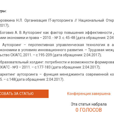
уры:
Коровкина Н.Л. Организация IT-аутсорсинга // Национальный Отк
2017);
, Боговиз А. В Аутсорсинг как фактор повышения эффективности
и экономики и права – 2010. - № 3. с. 45-48 (дата обращения: 2.04
 Аутсорсинг – перспективная управленческая технология в 
кономики в условиях инновационного развития. – Трудовая межд
ьство СКАГС, 2011. – с.195-209 (дата обращения: 2.04.2017);
 Образовательный холдинг: потребности и возможности формирова
КАГС - №3 – 2011. – с.177-183 (дата обращения: 2.04.2017);
Маркетинг аутсорсинга – функция менеджмента современной ком
. – с.148(дата обращения: 2.04.2017).
СОВАТЬ ЗА СТАТЬЮ
Конференция завершена
Эта статья набрала
0 ГОЛОСОВ