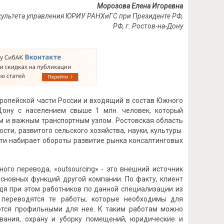
Морозова Елена Игоревна
культета управления ЮРИУ РАНХиГС при Президенте РФ,
РФ, г. Ростов-на-Дону
вропейской части России и входящий в состав Южного
Дону с населением свыше 1 млн. человек, который
м и важным транспортным узлом. Ростовская область
и, развитого сельского хозяйства, науки, культуры.
ти набирает обороты развитие рынка консалтинговых
ого перевода, «outsourcing» - это внешний источник
еосновных функций другой компании. По факту, клиент
одя при этом работников по данной специализации из
а переводятся те работы, которые необходимы для
ются профильными для нее. К таким работам можно
ования, охрану и уборку помещений, юридические и