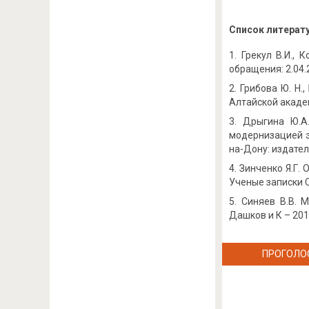
Список литерат
Грекул В.И., 
обращения: 2.04.
Грибова Ю. Н.
Алтайской академи
Дрыгина Ю.А.
модернизацией э
на-Дону: издател
Зинченко Я.Г.
Ученые записки С
Синяев В.В. 
Дашков и К – 2015
ПРОГОЛО