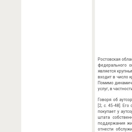
Ростовская обла
федерального о
является крупны
входит в число 
Помимо динамичн
услуг, в частност
Говоря об аутсо
[2, с. 45-48]. Е
покупает у аутс
штата собствен
поддержания жи
отнести обслуж