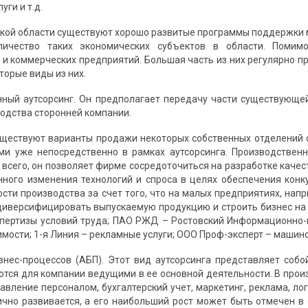
уги и т.д.
ской области существуют хорошо развитые программы поддержки ма
личество таких экономических субъектов в области. Помим
 и коммерческих предприятий. Большая часть из них регулярно пр
торые виды из них.
нный аутсорсинг. Он предполагает передачу части существующ
водства сторонней компании.
уществуют варианты продажи некоторых собственных отделений
ми уже непосредственно в рамках аутсорсинга. Производствен
всего, он позволяет фирме сосредоточиться на разработке качест
нного изменения технологий и спроса в целях обеспечения кон
ости производства за счет того, что на малых предприятиях, нап
диверсифицировать выпускаемую продукцию и строить бизнес на 
пертизы условий труда; ПАО РЖД – Ростовский Информационно-
мости; 1-я Линия – рекламные услуги; ООО Проф-эксперт – машино
изнес-процессов (АБП). Этот вид аутсорсинга представляет соб
ются для компании ведущими в ее основной деятельности. В прои
авление персоналом, бухгалтерский учет, маркетинг, реклама, логис
чно развивается, а его наибольший рост может быть отмечен в 