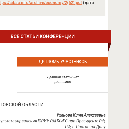
ttps://sibac.info/archive/economy/2(62).pdf
(дата
ВСЕ СТАТЬИ КОНФЕРЕНЦИИ
ДИПЛОМЫ УЧАСТНИКОВ
У данной статьи нет
дипломов
СТОВСКОЙ ОБЛАСТИ
Уханова Юлия Алексеевна
культета управления ЮРИУ РАНХиГС при Президенте РФ,
РФ, г. Ростов-на-Дону