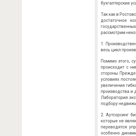
бухгалтерские усл
Так как в Ростов
достаточное ко
государственных
рассмотрим неко
1. Производстве
весь цикл произ
Помимо этого, с
происходит с ни
стороны. Прежде 
условиях постоя
увеличения гибк
производства и 
Лаборатория экс
подбору недвижи
2. Аутсорсинг б
которые не явля
переводятся: упр
особенно динами