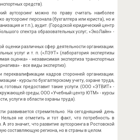
нспортных средств).
ский аутсорсинг можно по праву считать наиболее
 аутсорсинг персонала (бухгалтера или юриста), но и
изация и т.п.), аудит. (Городской юридический центр
большого спектра образовательных услуг; «ЭкоЛайн» -
ой оценки различных сфер деятельности организации.
ьных услуг и т. п. («ЛЭУТ» (лаборатория экспертизы
имая оценка» - независимая экспертиза транспортных
рнатива» - все виды экспертиз).
и переквалификации кадров сторонней организации.
зации - курсы по бухгалтерскому учету, охране труда,
рм, готовых предоставит такие услуги. (ООО «ЭТВИТ» -
 окружающей среды; ООО «Учебный центр ЮТМ» - курсы
и, услуги в области охраны труда).
асти развивается стремительно. На сегодняшний день
 Нельзя не отметить и тот факт, что потребность в
 А это значит, что развитие аутсорсинга в Ростовской
ую составляющую региона, но в страны в целом.