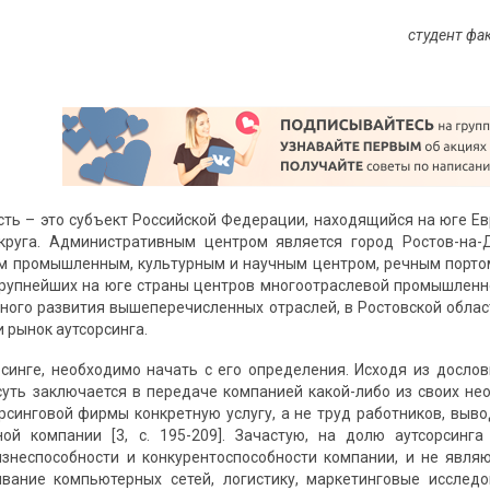
студент фа
сть – это субъект Российской Федерации, находящийся на юге Е
круга. Административным центром является город Ростов-на-
м промышленным, культурным и научным центром, речным порто
крупнейших на юге страны центров многоотраслевой промышленност
ого развития вышеперечисленных отраслей, в Ростовской облас
и рынок аутсорсинга.
рсинге, необходимо начать с его определения. Исходя из дословн
го суть заключается в передаче компанией какой-либо из своих н
орсинговой фирмы конкретную услугу, а не труд работников, выв
ной компании [3, с. 195-209]. Зачастую, на долю аутсорсинг
знеспособности и конкурентоспособности компании, и не явля
ивание компьютерных сетей, логистику, маркетинговые исслед