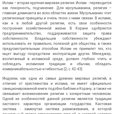
Ислам – вторая крупная мировая религия. Ислам - переводится
как покорность, подчинение. Для мусульманина, религия –
главная доминанта во всех областях жизни. Мусульманин чтит
религиозные принципы и очень тесно с ними связан. В исламе,
как и в любой другой религии, есть свои особенности
построения хозяйственной жизни. В Коране одобряется
предпринимательство, поддерживается защита права
собственности. Владельцев собственности убеждают
использовать ее правильно, полезной для общества, а также
предусмотрительным способом. Ислам не приемлет тех, кто
ищет выгоду посредством эксплуатации других. Менеджер,
воспитанный в исламской среде, должен глубоко чтить и
соблюдать исламские традиции и обычаи, обладать
коммуникабельностью и гибкостью [2, с. 42-43].
Индуизм, как одна из самых древних мировых религий, в
отличие от христианства и ислама, не имеет официально
санкционированной книги подобно Библии и Корану, а также не
связывает возникновение религии с конкретным человеком.
Одной из особенностей данной религии является традиция
кастового характера организации государства. Кастовая
система - замкнутая система размежевания, в которой