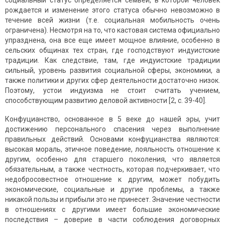
социальный статус определяется семьей, в которой человек
рождается и изменение этого статуса обычно невозможно в
течение всей жизни (т.е. социальная мобильность очень
ограничена). Несмотря на то, что кастовая система официально
упразднена, она все еще имеет мощное влияние, особенно в
сельских общинах тех стран, где господствуют индуистские
традиции. Как следствие, там, где индуистские традиции
сильный, уровень развития социальной сферы, экономики, а
также политики и других сфер деятельности достаточно низок.
Поэтому, устои индуизма не стоит считать учением,
способствующим развитию деловой активности [2, с. 39-40].
Конфуцианство, основанное в 5 веке до нашей эры, учит
достижению персонального спасения через выполнение
правильных действий. Основами конфуцианства являются:
высокая мораль, этичное поведение, лояльность отношение к
другим, особенно для старшего поколения, что является
обязательным, а также честность, которая подчеркивает, что
недобросовестное отношение к другим, может побудить
экономические, социальные и другие проблемы, а также
никакой пользы и прибыли это не принесет. Значение честности
в отношениях с другими имеет большие экономические
последствия – доверие в части соблюдения договорных