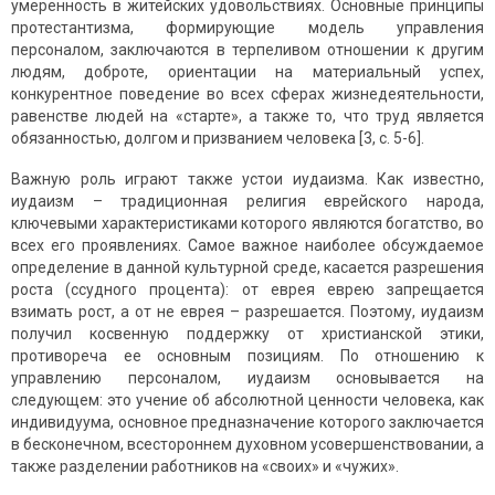
умеренность в житейских удовольствиях. Основные принципы
протестантизма, формирующие модель управления
персоналом, заключаются в терпеливом отношении к другим
людям, доброте, ориентации на материальный успех,
конкурентное поведение во всех сферах жизнедеятельности,
равенстве людей на «старте», а также то, что труд является
обязанностью, долгом и призванием человека [3, с. 5-6].
Важную роль играют также устои иудаизма. Как известно,
иудаизм – традиционная религия еврейского народа,
ключевыми характеристиками которого являются богатство, во
всех его проявлениях. Самое важное наиболее обсуждаемое
определение в данной культурной среде, касается разрешения
роста (ссудного процента): от еврея еврею запрещается
взимать рост, а от не еврея – разрешается. Поэтому, иудаизм
получил косвенную поддержку от христианской этики,
противореча ее основным позициям. По отношению к
управлению персоналом, иудаизм основывается на
следующем: это учение об абсолютной ценности человека, как
индивидуума, основное предназначение которого заключается
в бесконечном, всестороннем духовном усовершенствовании, а
также разделении работников на «своих» и «чужих».