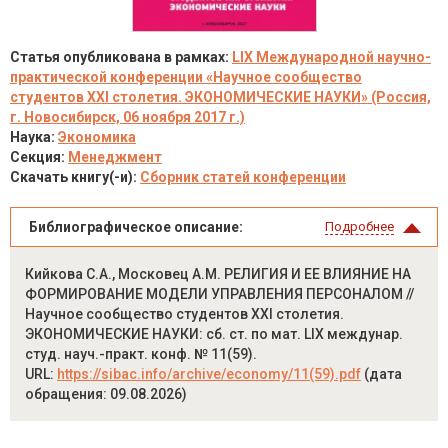
Статья опубликована в рамках:
LIX Международной научно-
практической конференции «Научное сообщество
студентов XXI столетия. ЭКОНОМИЧЕСКИЕ НАУКИ» (Россия,
г. Новосибирск, 06 ноября 2017 г.)
Наука:
Экономика
Секция:
Менеджмент
Скачать книгу(-и):
Сборник статей конференции
Библиографическое описание:
Подробнее
Кийкова С.А., Московец А.М. РЕЛИГИЯ И ЕЕ ВЛИЯНИЕ НА
ФОРМИРОВАНИЕ МОДЕЛИ УПРАВЛЕНИЯ ПЕРСОНАЛОМ //
Научное сообщество студентов XXI столетия.
ЭКОНОМИЧЕСКИЕ НАУКИ: сб. ст. по мат. LIX междунар.
студ. науч.-практ. конф. № 11(59).
URL:
https://sibac.info/archive/economy/11(59).pdf
(дата
обращения: 09.08.2026)