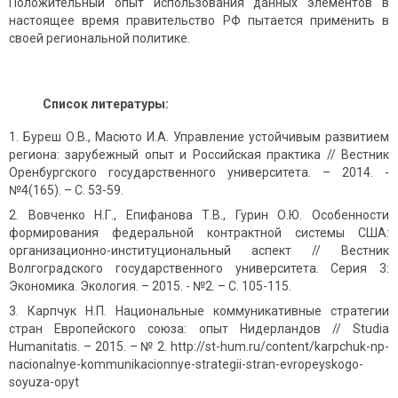
Положительный опыт использования данных элементов в
настоящее время правительство РФ пытается применить в
своей региональной политике.
Список литературы:
Буреш О.В., Масюто И.А. Управление устойчивым развитием
региона: зарубежный опыт и Российская практика // Вестник
Оренбургского государственного университета. – 2014. -
№4(165). – С. 53-59.
Вовченко Н.Г., Епифанова Т.В., Гурин О.Ю. Особенности
формирования федеральной контрактной системы США:
организационно-институциональный аспект // Вестник
Волгоградского государственного университета. Серия 3:
Экономика. Экология. – 2015. - №2. – С. 105-115.
Карпчук Н.П. Национальные коммуникативные стратегии
стран Европейского союза: опыт Нидерландов // Studia
Humanitatis. – 2015. – № 2. http://st-hum.ru/content/karpchuk-np-
nacionalnye-kommunikacionnye-strategii-stran-evropeyskogo-
soyuza-opyt