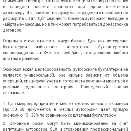
применяют гибрид: штатный бухгалтер (или главбух) на ставку
и передача расчёта зарплаты или сдачи отчётности
аутсорсеру. Это снижает нагрузку на сотрудника и позволяет не
расширять штат. Для сезонного бизнеса аутсорсинг выгоден в
«мёртвые» месяцы, но в пик может потребоваться донастройка
договора.
Отдельно стоит отметить микро-бизнес. Для них аутсорсинг
бухгалтерии избыточен, достаточно бухгалтерского
сопровождения за 3–5 тыс. руб./мес., что дешевле любого
штатного решения.
Экономическая целесообразность аутсорсинга бухгалтерии не
является универсальной, она сильно зависит от объёма
операций, специфики учёта и готовности компании мириться с
рисками удалённого контроля. Проведённый анализ
показывает:
Для микропредприятий и многих субъектов малого бизнеса
(до 30–50 документов в месяц) аутсорсинг даёт прямую
экономию 15–30% по сравнению со штатным бухгалтером.
Основные риски могут быть минимизированы за счёт
репутации аутсорсера, SLA и страхования профессиональной