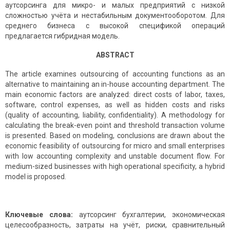
аутсорсинга для микро- и малых предприятий с низкой
сложностью учёта и нестабильным документооборотом. Для
среднего бизнеса с высокой спецификой операций
предлагается гибридная модель.
ABSTRACT
The article examines outsourcing of accounting functions as an
alternative to maintaining an in-house accounting department. The
main economic factors are analyzed: direct costs of labor, taxes,
software, control expenses, as well as hidden costs and risks
(quality of accounting, liability, confidentiality). A methodology for
calculating the break-even point and threshold transaction volume
is presented. Based on modeling, conclusions are drawn about the
economic feasibility of outsourcing for micro and small enterprises
with low accounting complexity and unstable document flow. For
medium-sized businesses with high operational specificity, a hybrid
model is proposed.
Ключевые слова
:
аутсорсинг бухгалтерии, экономическая
целесообразность, затраты на учёт, риски, сравнительный