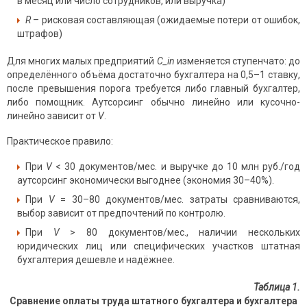
в месяц или число сотрудников, или выручка)
R
– рисковая составляющая (ожидаемые потери от ошибок,
штрафов)
Для многих малых предприятий
C_in
изменяется ступенчато: до
определённого объёма достаточно бухгалтера на 0,5–1 ставку,
после превышения порога требуется либо главный бухгалтер,
либо помощник. Аутсорсинг обычно линейно или кусочно-
линейно зависит от
V
.
Практическое правило:
При
V
< 30 документов/мес. и выручке до 10 млн руб./год
аутсорсинг экономически выгоднее (экономия 30–40%).
При
V
= 30–80 документов/мес. затраты сравниваются,
выбор зависит от предпочтений по контролю.
При
V
> 80 документов/мес., наличии нескольких
юридических лиц или специфических участков штатная
бухгалтерия дешевле и надёжнее.
Таблица 1.
Сравнение оплаты труда штатного бухгалтера и бухгалтера