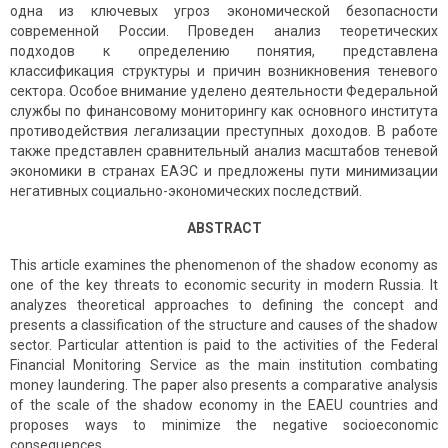
одна из ключевых угроз экономической безопасности
современной России. Проведен анализ теоретических
подходов к определению понятия, представлена
классификация структуры и причин возникновения теневого
сектора. Особое внимание уделено деятельности Федеральной
службы по финансовому мониторингу как основного института
противодействия легализации преступных доходов. В работе
также представлен сравнительный анализ масштабов теневой
экономики в странах ЕАЭС и предложены пути минимизации
негативных социально-экономических последствий.
ABSTRACT
This article examines the phenomenon of the shadow economy as
one of the key threats to economic security in modern Russia. It
analyzes theoretical approaches to defining the concept and
presents a classification of the structure and causes of the shadow
sector. Particular attention is paid to the activities of the Federal
Financial Monitoring Service as the main institution combating
money laundering. The paper also presents a comparative analysis
of the scale of the shadow economy in the EAEU countries and
proposes ways to minimize the negative socioeconomic
consequences.