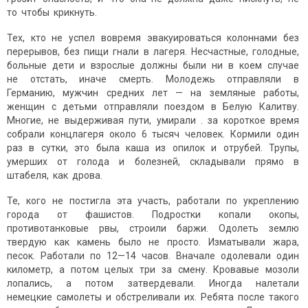
то чтобы крикнуть.
Тех, кто не успел вовремя эвакуироваться колоннами без
перерывов, без пищи гнали в лагеря. Несчастные, голодные,
больные дети и взрослые должны были ни в коем случае
не отстать, иначе смерть. Молодежь отправляли в
Германию, мужчин средних лет — на земляные работы,
женщин с детьми отправляли поездом в Белую Калитву.
Многие, не выдерживая пути, умирали . за короткое время
собрали концлагеря около 6 тысяч человек. Кормили один
раз в сутки, это была каша из опилок и отрубей. Трупы,
умерших от голода и болезней, складывали прямо в
штабеля, как дрова.
Те, кого не постигла эта участь, работали по укреплению
города от фашистов. Подростки копали окопы,
противотанковые рвы, строили баржи. Одолеть землю
твердую как камень было не просто. Изматывали жара,
песок. Работали по 12—14 часов. Вначале одолевали один
километр, а потом целых три за смену. Кровавые мозоли
лопались, а потом затвердевали. Иногда налетали
немецкие самолеты и обстреливали их. Ребята после такого