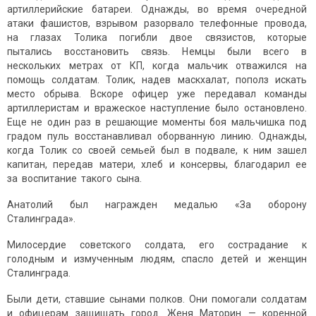
артиллерийские батареи. Однажды, во время очередной
атаки фашистов, взрывом разорвало телефонные провода,
на глазах Толика погибли двое связистов, которые
пытались восстановить связь. Немцы были всего в
нескольких метрах от КП, когда мальчик отважился на
помощь солдатам. Толик, надев маскхалат, пополз искать
место обрыва. Вскоре офицер уже передавал команды
артиллеристам и вражеское наступление было остановлено.
Еще не один раз в решающие моменты боя мальчишка под
градом пуль восстанавливал оборванную линию. Однажды,
когда Толик со своей семьей был в подвале, к ним зашел
капитан, передав матери, хлеб и консервы, благодарил ее
за воспитание такого сына.
Анатолий был награжден медалью «За оборону
Сталинграда».
Милосердие советского солдата, его сострадание к
голодным и измученным людям, спасло детей и женщин
Сталинграда.
Были дети, ставшие сынами полков. Они помогали солдатам
и офицерам защищать город. Женя Маторин — коренной