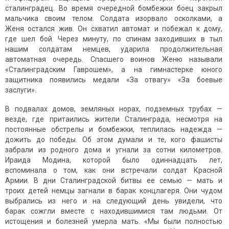
сталинградец. Во время очередной бомбежки боец закрыл
мальчика своим телом. Солдата изорвало осколками, а
Женя остался жив. Он схватил автомат и побежал к дому,
где шел бой. Через минуту, по спинам заходивших в тыл
нашим солдатам немцев, ударила продолжительная
автоматная очередь. Спасшего воинов Женю называли
«Сталинградским Гаврошем», а на гимнастерке юного
защитника появились медали «За отвагу» «За боевые
заслуги».
В подвалах домов, земляных норах, подземных трубах —
везде, где притаились жители Сталинграда, несмотря на
постоянные обстрелы и бомбежки, теплилась надежда —
дожить до победы. Об этом думали и те, кого фашисты
забрали из родного дома и угнали за сотни километров.
Ираида Модина, которой было одиннадцать лет,
вспоминала о том, как они встречали солдат Красной
Армии. В дни Сталинградской битвы ее семью — мать и
троих детей немцы загнали в барак концлагеря. Они чудом
выбрались из него и на следующий день увидели, что
барак сожгли вместе с находившимися там людьми. От
истощения и болезней умерла мать. «Мы были полностью