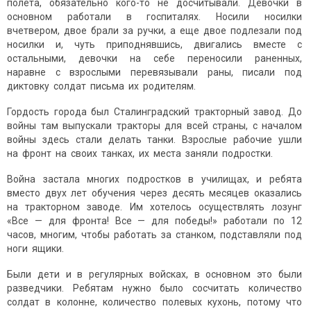
полета, обязательно кого-то не досчитывали. Девочки в
основном работали в госпиталях. Носили носилки
вчетвером, двое брали за ручки, а еще двое подлезали под
носилки и, чуть приподнявшись, двигались вместе с
остальными, девочки на себе переносили раненных,
наравне с взрослыми перевязывали раны, писали под
диктовку солдат письма их родителям.
Гордость города был Сталинградский тракторный завод. До
войны там выпускали тракторы для всей страны, с началом
войны здесь стали делать танки. Взрослые рабочие ушли
на фронт на своих танках, их места заняли подростки.
Война застала многих подростков в училищах, и ребята
вместо двух лет обучения через десять месяцев оказались
на тракторном заводе. Им хотелось осуществлять лозунг
«Все — для фронта! Все — для победы!» работали по 12
часов, многим, чтобы работать за станком, подставляли под
ноги ящики.
Были дети и в регулярных войсках, в основном это были
разведчики. Ребятам нужно было сосчитать количество
солдат в колонне, количество полевых кухонь, потому что