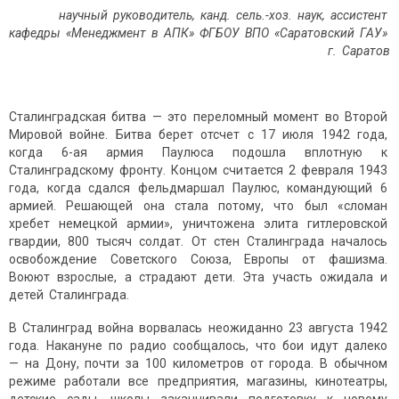
научный руководитель,
канд. сель.-хоз. наук, ассистент
кафедры «Менеджмент в АПК» ФГБОУ ВПО «Саратовский ГАУ»
г. Саратов
Сталинградская битва — это переломный момент во Второй
Мировой войне. Битва берет отсчет с 17 июля 1942 года,
когда 6-ая армия Паулюса подошла вплотную к
Сталинградскому фронту. Концом считается 2 февраля 1943
года, когда сдался фельдмаршал Паулюс, командующий 6
армией. Решающей она стала потому, что был «сломан
хребет немецкой армии», уничтожена элита гитлеровской
гвардии, 800 тысяч солдат. От стен Сталинграда началось
освобождение Советского Союза, Европы от фашизма.
Воюют взрослые, а страдают дети. Эта участь ожидала и
детей Сталинграда.
В Сталинград война ворвалась неожиданно 23 августа 1942
года. Накануне по радио сообщалось, что бои идут далеко
— на Дону, почти за 100 километров от города. В обычном
режиме работали все предприятия, магазины, кинотеатры,