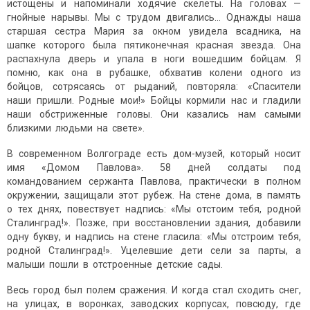
истощены и напоминали ходячие скелеты. На головах —
гнойные нарывы. Мы с трудом двигались… Однажды наша
старшая сестра Мария за окном увидела всадника, на
шапке которого была пятиконечная красная звезда. Она
распахнула дверь и упала в ноги вошедшим бойцам. Я
помню, как она в рубашке, обхватив колени одного из
бойцов, сотрясаясь от рыданий, повторяла: «Спасители
наши пришли. Родные мои!» Бойцы кормили нас и гладили
наши обстриженные головы. Они казались нам самыми
близкими людьми на свете».
В современном Волгограде есть дом-музей, который носит
имя «Домом Павлова». 58 дней солдаты под
командованием сержанта Павлова, практически в полном
окружении, защищали этот рубеж. На стене дома, в память
о тех днях, повествует надпись: «Мы отстоим тебя, родной
Сталинград!». Позже, при восстановлении здания, добавили
одну букву, и надпись на стене гласила: «Мы отстроим тебя,
родной Сталинград!». Уцелевшие дети сели за парты, а
малыши пошли в отстроенные детские сады.
Весь город был полем сражения. И когда стал сходить снег,
на улицах, в воронках, заводских корпусах, повсюду, где