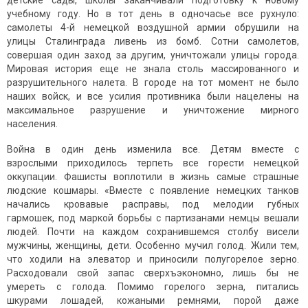
детские сады, школы заканчивали подготовку к новому
учебному году. Но в тот день в одночасье все рухнуло:
самолеты 4-й немецкой воздушной армии обрушили на
улицы Сталинграда ливень из бомб. Сотни самолетов,
совершая один заход за другим, уничтожали улицы города.
Мировая история еще не знала столь массированного и
разрушительного налета. В городе на тот момент не было
наших войск, и все усилия противника были нацелены на
максимальное разрушение и уничтожение мирного
населения.
Война в один день изменила все. Детям вместе с
взрослыми приходилось терпеть все горести немецкой
оккупации. Фашисты воплотили в жизнь самые страшные
людские кошмары. «Вместе с появление немецких танков
начались кровавые расправы, под мелодии губных
гармошек, под маркой борьбы с партизанами немцы вешали
людей. Почти на каждом сохранившемся столбу висели
мужчины, женщины, дети. Особенно мучил голод. Жили тем,
что ходили на элеватор и приносили полугорелое зерно.
Расходовали свой запас сверхъэкономно, лишь бы не
умереть с голода. Помимо горелого зерна, питались
шкурами лошадей, кожаными ремнями, порой даже