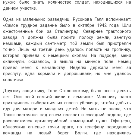
нужно было знать количество солдат, находившихся на
данном участке.
Одна из маленьких разведчиц, Русонова Галя вспоминает:
«Самое трудное задание было в октябре 1942 года. Шли
ожесточенные бои за Сталинград. Севернее тракторного
завода я должна была пройти полосу земли, занятую
немцами, каждый сантиметр той земли был пристрелян
точно. Лишь на третий день удалось попасть на тропинку,
которая привела к немецким окопам. На подходе, меня
окликнули, оказалось, я вышла на минное поле. Немец
привел меня к начальству. Неделю держали меня за
прислугу, едва кормили и допрашивали, но мне удалось
спастись».
Другому защитнику, Толе Столповскому, было всего десять
лет. Они всей семьей жили в землянке. Мальчику часто
приходилось выбираться из своего убежища, чтобы добыть
еду для матери и младших детей. Но мать не знала, что
Толик постоянно под огнем ползает в соседний подвал, где
расположился артиллерийский командный пункт. Офицеры,
обнаружив огневые точки врага, по телефону передавали
команды на левый берег Волги, где находились