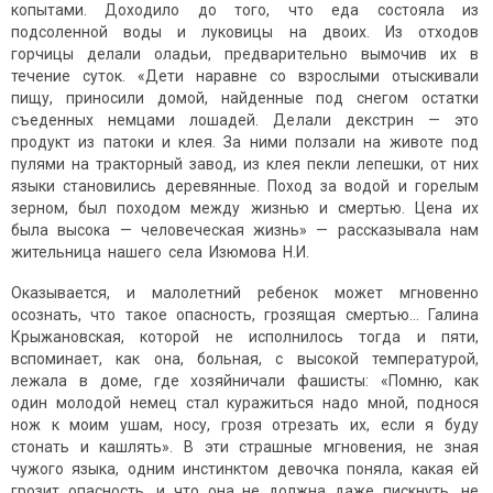
копытами. Доходило до того, что еда состояла из
подсоленной воды и луковицы на двоих. Из отходов
горчицы делали оладьи, предварительно вымочив их в
течение суток. «Дети наравне со взрослыми отыскивали
пищу, приносили домой, найденные под снегом остатки
съеденных немцами лошадей. Делали декстрин — это
продукт из патоки и клея. За ними ползали на животе под
пулями на тракторный завод, из клея пекли лепешки, от них
языки становились деревянные. Поход за водой и горелым
зерном, был походом между жизнью и смертью. Цена их
была высока — человеческая жизнь» — рассказывала нам
жительница нашего села Изюмова Н.И.
Оказывается, и малолетний ребенок может мгновенно
осознать, что такое опасность, грозящая смертью… Галина
Крыжановская, которой не исполнилось тогда и пяти,
вспоминает, как она, больная, с высокой температурой,
лежала в доме, где хозяйничали фашисты: «Помню, как
один молодой немец стал куражиться надо мной, поднося
нож к моим ушам, носу, грозя отрезать их, если я буду
стонать и кашлять». В эти страшные мгновения, не зная
чужого языка, одним инстинктом девочка поняла, какая ей
грозит опасность, и что она не должна даже пискнуть, не