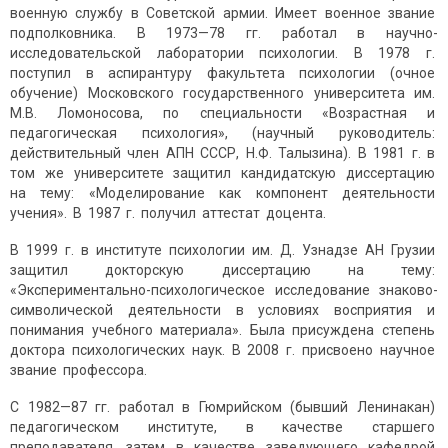
военную службу в Советской армии. Имеет военное звание
подполковника. В 1973—78 гг. работал в научно-
исследовательской лаборатории психологии. В 1978 г.
поступил в аспирантуру факультета психологии (очное
обучение) Московского государственного университета им.
М.В. Ломоносова, по специальности «Возрастная и
педагогическая психология», (научный руководитель:
действительный член АПН СССР, Н.Ф. Талызина). В 1981 г. в
том же университете защитил кандидатскую диссертацию
на тему: «Моделирование как компонент деятельности
учения». В 1987 г. получил аттестат доцента.
В 1999 г. в институте психологии им. Д. Узнадзе АН Грузии
защитил докторскую диссертацию на тему:
«Экспериментально-психологическое исследование знаково-
символической деятельности в условиях восприятия и
понимания учебного материала». Была присуждена степень
доктора психологических наук. В 2008 г. присвоено научное
звание профессора.
С 1982—87 гг. работал в Гюмрийском (бывший Ленинакан)
педагогическом институте, в качестве старшего
преподавателя, затем в качестве заведующего кафедрой