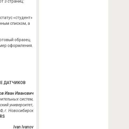
т 3 страниц:
статус «студент»
нным списком, а
Готовый образец
имер оформления.
Е ДАТЧИКОВ
ов Иван Иванович
рительных систем,
ский университет,
Ф, г. Новосибирск
ORS
Ivan Ivanov