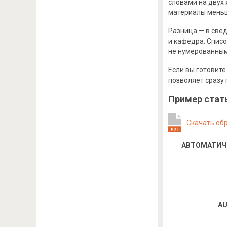
словами на двух 
материалы меньш
Разница — в свед
и кафедра. Спис
не нумерованным
Если вы готовите
позволяет сразу 
Пример стат
Скачать об
АВТОМАТИЧ
AU