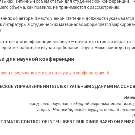
языках. Типичный объем статьи для студенческой конференции — о
его объёма, как правило, не принимаются к рассмотрению.
ениях об авторе. Вместо ученой степени и должности указывается 
ок литературы в студенческих материалах оформляется маркирова
.
 статью для конференции впервые — начните с готового образца. 
перейти к работе, не изучая требования с нуля. Ниже приведен пр
ьи для научной конференции
разец оформления статьи на научную конференцию
ЕСКОЕ УПРАВЛЕНИЕ ИНТЕЛЛЕКТУАЛЬНЫМ ЗДАНИЕМ НА ОСНОВ
Иван
канд. техн. наук, зав. кафедрой информационно-изме
доцент, Новосибирский государственный техниче
Р
TOMATIC CONTROL OF INTELLIGENT BUILDINGS BASED ON SENS