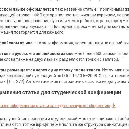
усском языке оформляется так:
название статьи – прописными 
ледующей строке – ФИО автора полностью, жирным курсивом, по пр
 степень, полное название вуза или место работы, страна, город – 
кращения не допускаются. Последняя строка – e-mail для контакто
рмация повторяется для каждого.
нглийском языке
– та же информация, переведенная на английски
тся на русском и английском языке
– не более 600 знаков с пр
 слова также на двух языках, разделяются точкой с запятой.
ры размещается через одну строку после текста.
Источники пр
ке со сквозной нумерацией по ГОСТ Р 7.0.5–2008. Ссылки в текст
ах: [1, с. 277]. Автоматические постраничные ссылки не допускают
рмления статьи для студенческой конференции
разец оформления статьи на студенческую конференцию
я научной конференции и студенческой – по сути, одинаков. Треб
личаются: тот же шрифт, те же поля, та же структура с аннотаци