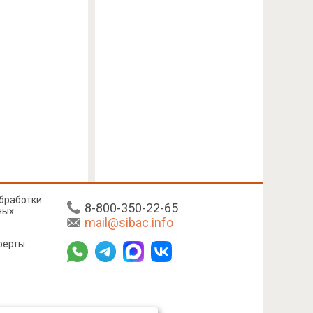
бработки
8-800-350-22-65
ных
mail@sibac.info
ферты