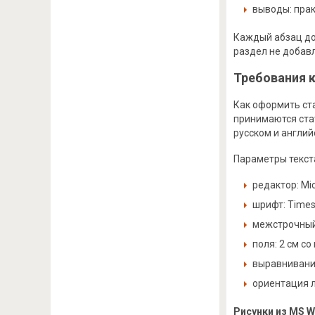
выводы: прак
Каждый абзац дол
раздел не добав
Требования 
Как оформить ст
принимаются стат
русском и англий
Параметры текст
редактор: Mi
шрифт: Times
межстрочный 
поля: 2 см со
выравнивание
ориентация л
Рисунки из MS W