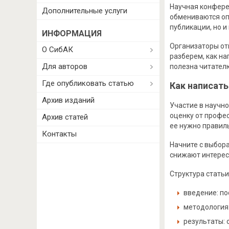
Научная конфере
Дополнительные услуги
обмениваются оп
публикации, но 
ИНФОРМАЦИЯ
Организаторы от
О СибАК
разберем, как н
Для авторов
полезна читател
Где опубликовать статью
Как написат
Архив изданий
Участие в научн
оценку от профес
Архив статей
ее нужно правил
Контакты
Начните с выбор
снижают интерес 
Структура статьи
введение: по
методология:
результаты: 