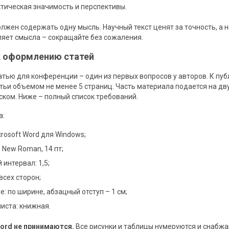
тическая значимость и перспективы.
жен содержать одну мысль. Научный текст ценят за точность, а н
ляет смысла – сокращайте без сожаления.
к оформлению статей
атью для конференции – один из первых вопросов у авторов. К пу
ьи объемом не менее 5 страниц. Часть материала подается на дву
ском. Ниже – полный список требований.
а:
crosoft Word для Windows;
 New Roman, 14 пт;
интервал: 1,5;
 всех сторон;
: по ширине, абзацный отступ – 1 см;
иста: книжная.
ord не принимаются.
Все рисунки и таблицы нумеруются и снабж