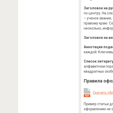
Заголовок на р
по центру. На с
– ученое звание,
правому краю. Со
несколько, инфо
Заголовок на а
Аннотация подае
каждой. Ключевые
Список литерату
алфавитном поряд
квадратных скобк
Правила офо
Скачать об
Пример статьи дл
оформлению не от