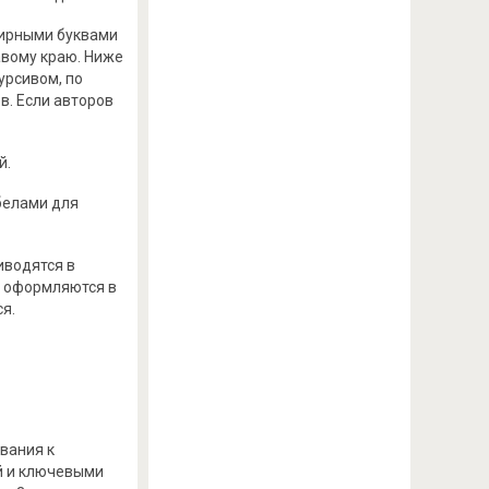
жирными буквами
авому краю. Ниже
курсивом, по
в. Если авторов
й.
обелами для
иводятся в
е оформляются в
ся.
ования к
ей и ключевыми