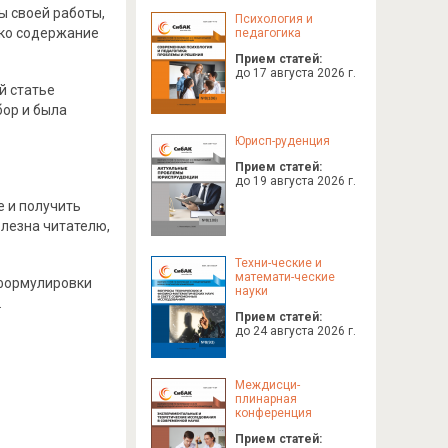
ы своей работы,
Психология и
ько содержание
педагогика
Прием статей:
до 17 августа 2026 г.
й статье
бор и была
Юрисп-
руденция
Прием статей:
до 19 августа 2026 г.
е и получить
олезна читателю,
Техни-
ческие и
математи-
ческие
 формулировки
науки
.
Прием статей:
до 24 августа 2026 г.
Междисци-
плинарная
конференция
Прием статей: