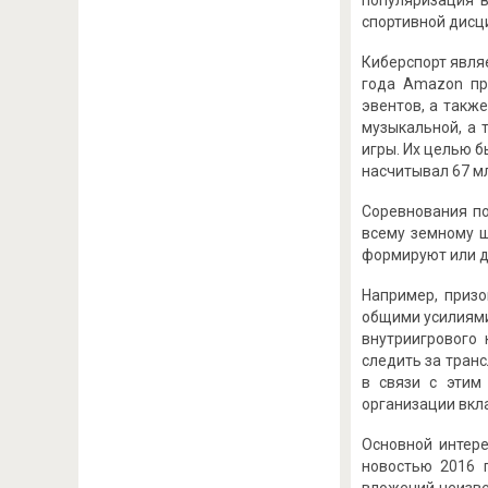
популяризация в
спортивной дисци
Киберспорт явля
года Amazon пр
эвентов, а такж
музыкальной, а 
игры. Их целью б
насчитывал 67 мл
Соревнования по
всему земному ш
формируют или д
Например, призо
общими усилиями
внутриигрового 
следить за тран
в связи с этим
организации вкл
Основной интере
новостью 2016 