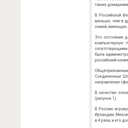
также домашним 
В Российской Фе
меньше, чем в д
семей, имеющих л
Это состояние д
компьютерную т
сопутствующими 
была администра
российский конв
Общепризнанны
Соединенные Шт
направление сфо
В качестве осно
(рисунок 1).
В Россию игрову
Ирландии, Мекси
в 4 раза, и его 