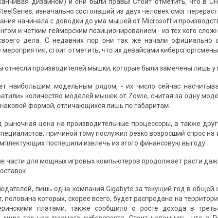
канчивая дизайном) и они были правы! Стоит отметить, что в С
SteelSeries, изначально состоявший из двух человек смог перера
ания начинала с доводки до ума мышей от Microsoft и производст
гом и четким геймерским позиционированием - из тех кого сложно
своего дела. С недавних пор они так же начали официально с
 мероприятия, стоит отметить, что их девайсами киберспортсмены
ы отнесли производителей мышки, которые были замечены лишь у 
ает наибольшим модельным рядом, - их число сейчас насчитыв
атили» количество моделей мышек от Zowie, считая за одну мод
инаковой формой, отличающихся лишь по габаритам.
д рыночная цена на производительные процессоры, а также дру
специалистов, причиной тому послужил резко возросший спрос на 
омплектующих поспешили извлечь из этого финансовую выгоду.
ые части для мощных игровых компьютеров продолжает расти даже
оставок.
юдателей, лишь одна компания Gigabyte за текущий год в общей 
, половина которых, скорее всего, будет распродана на территории
еринскими платами, также сообщило о росте дохода в треть