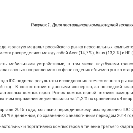
Рисунок 1. Доля поставщиков компьютерной техник
года «золотую медаль» российского рынка персональных компьютер
еста распределяют между собой Acer (14,7 %), Asus (13,3 %) и HP (13
ость мобильными устройствами, в том числе ноутбуками-тра
ала главным направлением на фоне падения объемов рынка стац
года IDC подвела результаты исследования отечественного рынка
й год. В соответствии с данными экспертов, за последний квар
настольных компьютеров. Рынок компьютерной техники замедли
ютном выражении он уменьшился на 21,2 % по сравнению с 4 квар
артале 2015 года, согласно периодическому исследованию IDC Qu
3,9 % в денежном, по сравнению с аналогичным периодом 2014 го
астольных и портативных компьютеров в течение третьего квартал