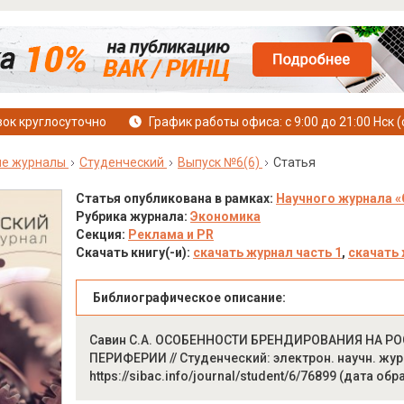
ок круглосуточно
График работы офиса: с 9:00 до 21:00 Нск (
ые журналы
Студенческий
Выпуск №6(6)
Статья
Статья опубликована в рамках:
Научного журнала «
Рубрика журнала:
Экономика
Секция:
Реклама и PR
Скачать книгу(-и):
скачать журнал часть 1
,
скачать 
Библиографическое описание:
Савин С.А. ОСОБЕННОСТИ БРЕНДИРОВАНИЯ НА 
ПЕРИФЕРИИ // Студенческий: электрон. научн. журн.
https://sibac.info/journal/student/6/76899 (дата об