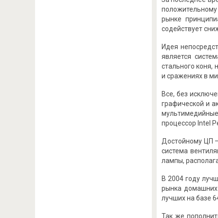
положительному 
рынке принципи
содействует сни
Идея непосредст
является систем
стального коня,
и сражениях в ми
Все, без исключ
графической и а
мультимедийные 
процессор Intel P
Достойному ЦП –
система вентиля
лампы, располага
В 2004 году луч
рынка домашних 
лучших на базе 
Так же пополнит