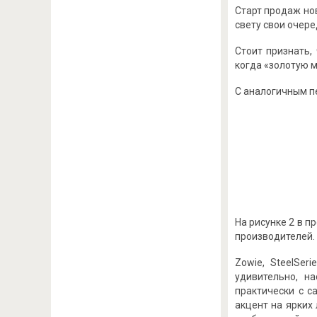
Старт продаж нов
свету свои очере
Стоит признать,
когда «золотую м
С аналогичным пе
На рисунке 2 в 
производителей.
Zowie, SteelSer
удивительно, н
практически с с
акцент на ярких