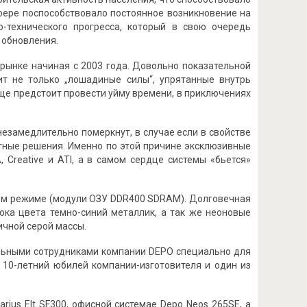
сфере поспособствовало постоянное возникновение на
-технического прогресса, который в свою очередь
 обновления.
 рынке начиная с 2003 года. Довольно показательной
нит не только „лошадиные силы“, упрятанные внутрь
еще предстоит провести уйму времени, в приключениях
незамедлительно померкнут, в случае если в свойстве
атные решения. Именно по этой причине эксклюзивные
 Creative и ATI, а в самом сердце системы «бьется»
ном режиме (модули ОЗУ DDR400 SDRAM). Долговечная
ока цвета темно-синий металлик, а так же неоновые
ичной серой массы.
альными сотрудниками компании DEPO специально для
 10-летний юбилей компании-изготовителя и один из
ius Elt SF300, офисной системае Depo Neos 265SE, а