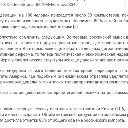
ПК Desten eStudio-832PM+Formoza S340.
дерации, на 100 человек приходится около 30 компьютеров, по
ругих цивилизованных государствах. Например, 80 % семей на З
ишь один вид компьютерной техники [5].
опустимо объяснить следующим. Во-первых, российский рынок 
ехнику в отличие от других развитых стран, где происходит
условиями. Во-вторых, если еще каких-то 5 лет назад ограничив
тивная реформа, то теперь политическая и экономическая надежн
ейер и управленческие структуры все еще далеки от аппаратного 
ми лидерами в изготовлении компьютерной периферии счит
аты Америки, где подобным экономическим отраслям уделяется
рмировано довольно-таки плохо, так как производители комплект
вных поставщиков компьютерной игровой техники на российском
ю компьютерную технику поставляют изготовители Китая, США, Че
ки и иных государств. Объем китайской продукции на российском 
доля достигла отметки 80% от общего объема российского импорта.