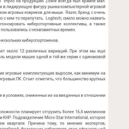
НГ спрос на продукцию Zowie всегда был крайне мал.
сти в лидирующую фигуру рынка компьютерной игровой
вом игровых ковриков для мыши. Razer, бренд с очень
 с кем-то перепутать. Logitech, смело можно назвать
понсировать киберспортивные коллективы, а также
 пользовались с незапамятных времен.
нескольких киберспортсменов.
ает около 12 различных вариаций. При этом мы еще
ель модели мышек одной и той же серии с одинаковой
гие игровые комплектующие выросли, как минимум на
игровые ПК. Стоит отметить, что большинство крупных
 в условиях, сниженных из-за введенных в отношении
сложности планирует отгрузить более 16,4 миллионов
 КНР. Подразделение Micro-Star International, которое
ем квартале. Причина тому, по мнению экспертов,