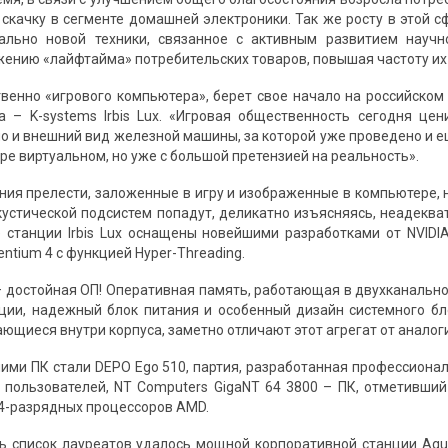
скачку в сегменте домашней электроники. Так же росту в этой 
ально новой техники, связанное с активным развитием научно
жению «лайфтайма» потребительских товаров, повышая частоту их
венно «игрового компьютера», берет свое начало на российском
а – K-systems Irbis Lux. «Игровая общественность сегодня це
 но и внешний вид железной машины, за которой уже проведено и 
ре виртуальном, но уже с большой претензией на реальность».
ения прелести, заложенные в игру и изображенные в компьютере, 
кустической подсистем попадут, деликатно изъясняясь, неадекв
станции Irbis Lux оснащены новейшими разработками от NVIDIA,
entium 4 c функцией Hyper-Threading.
 достойная ОП! Оперативная память, работающая в двухканаль
ции, надежный блок питания и особенный дизайн системного бл
ющиеся внутри корпуса, заметно отличают этот агрегат от аналог
шими ПК стали DEPO Ego 510, партия, разработанная профессион
пользователей, NT Computers GigaNT 64 3800 – ПК, отметивший
64-разрядных процессоров AMD.
ь список лауреатов удалось мощной корпоративной станции Aquar