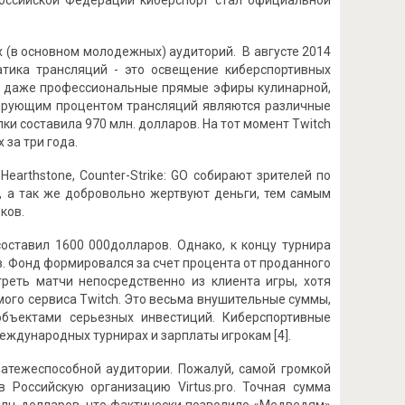
Российской Федерации киберспорт стал официальной
 (в основном молодежных) аудиторий. В августе 2014
атика трансляций - это освещение киберспортивных
ли даже профессиональные прямые эфиры кулинарной,
инирующим процентом трансляций являются различные
ки составила 970 млн. долларов. На тот момент Twitch
 за три года.
earthstone, Counter-Strike: GO собирают зрителей по
, а так же добровольно жертвуют деньги, тем самым
ков.
составил 1600 000долларов. Однако, к концу турнира
. Фонд формировался за счет процента от проданного
треть матчи непосредственно из клиента игры, хотя
ого сервиса Twitch. Это весьма внушительные суммы,
объектами серьезных инвестиций. Киберспортивные
еждународных турнирах и зарплаты игрокам [4].
латежеспособной аудитории. Пожалуй, самой громкой
Российскую организацию Virtus.pro. Точная сумма