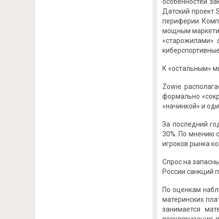
особенностей за
Датский проект 
периферии. Комп
мощным маркетин
«старожилами» 
киберспортивные
К «остальным» м
Zowie располаг
формально «сокр
«начинкой» и од
За последний го
30%. По мнению 
игроков рынка к
Спрос на запасн
России санкций п
По оценкам набл
материнских плат
занимается мат