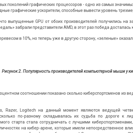
ых поколений графических процессоров - одно из самых значимых 
дные графические ускорители, способные вывести уровень трехмер
 что выпущенные GPU от обоих производителей получились на за
едаль» забрали представители AMD, в этот раз победа досталась 
ревесом в 10%, но теперь уже в другую сторону, «зеленые» оказал
Рисунок 2. Популярность производителей компьютерной мыши у ки
процентном соотношении показано сколько киберспортсменов из в
ies, Razer, Logitech на данный момент являются ведущей чет
асколько по-разному складывалась их судьба по дороге к ли
амого старта стала сотрудничать с лучшими киберспортсменами
 личностях на кибер-арене, которые имели непосредственное влия