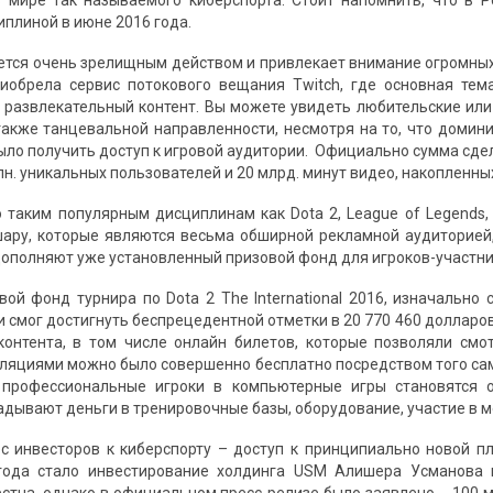
 мире так называемого киберспорта. Стоит напомнить, что в 
плиной в июне 2016 года.
ется очень зрелищным действом и привлекает внимание огромных
иобрела сервис потокового вещания Twitch, где основная тем
е развлекательный контент. Вы можете увидеть любительские и
также танцевальной направленности, несмотря на то, что дом
ыло получить доступ к игровой аудитории. Официально сумма сдел
н. уникальных пользователей и 20 млрд. минут видео, накопленных
 таким популярным дисциплинам как Dota 2, League of Legends, H
ару, которые являются весьма обширной рекламной аудиторией
ополняют уже установленный призовой фонд для игроков-участни
вой фонд турнира по Dota 2 The International 2016, изначально 
 смог достигнуть беспрецедентной отметки в 20 770 460 долларов
контента, в том числе онлайн билетов, которые позволяли смо
сляциями можно было совершенно бесплатно посредством того сам
 профессиональные игроки в компьютерные игры становятся 
адывают деньги в тренировочные базы, оборудование, участие в м
с инвесторов к киберспорту – доступ к принципиально новой п
года стало инвестирование холдинга USM Алишера Усманова в 