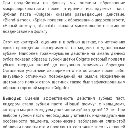
При воздействии на фольгу мы оценили образование
микрошероховатости после втирания исследуемых паст.
Зубная паста «Colgate» оказала разъедающее действие,
«Blend-a-med», «Splat» привели к образованию шероховатости,
«Новый жемчуг», «Lacalut» оказали минимальное негативное
воздействие на фольгу.
Этот же критерий оценили и в зубных щетках, по истечению
срока проведения эксперимента на моделях с удаленными
зубами. Наиболее травмирующее действие на эмаль данных
зубов показал образец зубной щётки Colgate который привел к
убыли твердых тканей до визуально отличимых бороздок.
Остальные участники эксперимента не оставили после себя
визуально отличимых повреждений на эмали. Искривление
щёточного поля и отлом щетинок также был зафиксированы у
образца торговой марки «Colgate».
Выводы:
Оценив эффективность действия зубных паст,
лидером стала зубная паста «Новый жемчуг с кальцием»,
которую мы рекомендуем для чистки зубов у детей 12 лет. При
выборе зубной пасты необходимо учитывать индивидуальные
особенности пациента, хронические заболевания слизистой
оболочки полости рта и пародонта, состояние твёрдых тканей