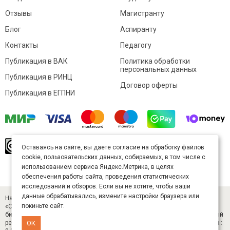
Отзывы
Магистранту
Блог
Аспиранту
Контакты
Педагогу
Публикация в ВАК
Политика обработки
персональных данных
Публикация в РИНЦ
Договор оферты
Публикация в ЕГПНИ
© Sibac.info 2026. Все права защищены.
Это
Оставаясь на сайте, вы даете согласие на обработку файлов
произведение доступно по
лицензии Creative
cookie, пользовательских данных, собираемых, в том числе с
Commons «Attribution» («Атрибуция») 4.0
Непортированная
.
использованием сервиса Яндекс.Метрика, в целях
Карта сайта
обеспечения работы сайта, проведения статистических
исследований и обзоров. Если вы не хотите, чтобы ваши
данные обрабатывались, измените настройки браузера или
Научный журнал «Студенческий» (ISSN 2541-9412). Издатель — ООО
покиньте сайт.
«СибАК» (ИНН 5402054157). Размещается в Научной электронной
библиотеке eLIBRARY.RU (договор № 445-11/2019 от 05.11.2019). Главный
ОК
редактор — Старченко И. Б., д-р техн. наук. E-mail: student@sibac.info, тел.: