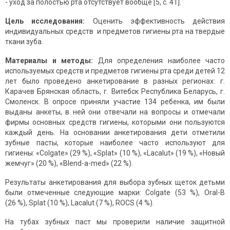
- уход за полостью рта отсутствует вообще [5, с. 41].
Цель исследования:
Оценить эффективность действия
индивидуальных средств и предметов гигиены рта на твердые
ткани зуба.
Материалы и методы:
Для определения наиболее часто
используемых средств и предметов гигиены рта среди детей 12
лет было проведено анкетирование в разных регионах: г.
Карачев Брянская область, г. Витебск Республика Беларусь, г.
Смоленск. В опросе приняли участие 134 ребенка, им были
выданы анкеты, в ней они отвечали на вопросы и отмечали
фирмы основных средств гигиены, которыми они пользуются
каждый день. На основании анкетирования дети отметили
зубные пасты, которые наиболее часто используют для
гигиены: «Colgate» (29 %), «Splat» (10 %), «Lacalut» (19 %), «Новый
жемчуг» (20 %), «Blend-a-med» (22 %).
Результаты анкетирования для выбора зубных щеток детьми
были отмеченные следующие марки: Colgate (53 %), Oral-B
(26 %), Splat (10 %), Lacalut (7 %), ROCS (4 %).
На тубах зубных паст мы проверили наличие защитной