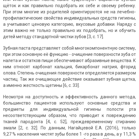
щёток и как правильно подобрать их себе и своему ребенку.
При этом многие из родителей ориентируются не на лечебно-
профилактические свойства индивидуальных средств гигиены,
а учитывают ценовую категорию, вкусовые добавки. Наряду с
этим важно не только правильно их подобрать, но и обучить
детей методу стандартной чистки зубов [3, с. 17].
Зубная паста представляет собой многокомпонентную систему,
при этом основную её функцию - очищение поверхности зуба от
налета и остатков пищи обеспечивают абразивные вещества. К
ним относят карбонат кальция, бикарбонат натрия, фторид
олова. Степень очищения поверхности определяется размером
частиц. Так же очищающее действие оказывает зубная щетка,
а именно жесткость щетины [6, с. 33].
Несмотря на доступность и эффективность данного метода,
большинство пациентов используют основные средства и
предметы для индивидуальной гигиены полости рта
несоответствующим образом, что приводит к повреждению
тканей пародонта [4, с. 52], преждевременному стиранию
эмали [2, с. 32]. По данным, Нагайцевой Е.А. (2016), только
9,27 % населения чистят зубы более 1 -го раза в день, а у 11,3 %