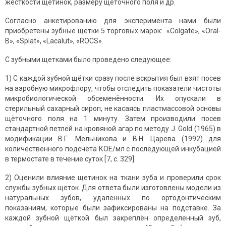
жесткости щетинок, размеру щёточного поля и др.
Согласно анкетированию для эксперимента нами были
приобретены зубные щётки 5 торговых марок: «Colgate», «Oral-
B», «Splat», «Lacalut», «ROCS».
С зубными щетками было проведено следующее:
1) С каждой зубной щётки сразу после вскрытия был взят посев
на аэробную микрофлору, чтобы отследить показатели чистоты
микробиологической обсеменённости. Их опускали в
стерильный сахарный сироп, не касаясь пластмассовой основы
щёточного поля на 1 минуту. Затем производили посев
стандартной петлёй на кровяной агар по методу J. Gold (1965) в
модификации В.Г. Мельникова и В.Н. Царёва (1992) для
количественного подсчёта КОЕ/мл с последующей инкубацией
в термостате в течение суток [7, с. 329].
2) Оценили влияние щетинок на ткани зуба и проверили срок
службы зубных щеток. Для ответа были изготовлены модели из
натуральных зубов, удаленных по ортодонтическим
показаниям, которые были зафиксированы на подставке. За
каждой зубной щёткой был закреплён определенный зуб,