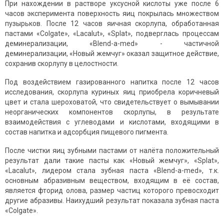
При нахождении в растворе уксусной кислоты уже после 6
часов эксперимента поверхность яиц покрылась множеством
пузырьков. После 12 часов яичная скорлупа, обработанная
пастами «Colgate», «Lacalut», «Splat», подверглась процессам
деминерализации, «Blend-a-med» - частичной
деминерализации, «Новый жемчуг» оказал защитное действие,
сохранив скорлупу в целостности.
Под воздействием газированного напитка после 12 часов
исследования, скорлупа куриных яиц приобрела коричневый
цвет и стала шероховатой, что свидетельствует о вымывании
неорганических компонентов скорлупы, в результате
взаимодействия с углеводами и кислотами, входящими в
состав напитка и адсорбция пищевого пигмента.
После чистки яиц зубными пастами от налёта положительный
результат дали такие пасты как «Новый жемчуг», «Splat»,
«Lacalut», лидером стала зубная паста «Blend-a-med», т.к.
основным абразивным веществом, входящим в её состав,
является фторид олова, размер частиц которого превосходит
другие абразивы. Наихудший результат показала зубная паста
«Colgate».