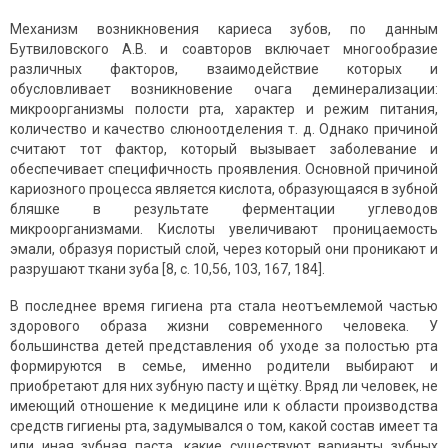
Механизм возникновения кариеса зубов, по данным
Бутвиловского А.В. и соавторов включает многообразие
различных факторов, взаимодействие которых и
обусловливает возникновение очага деминерализации:
микроорганизмы полости рта, характер и режим питания,
количество и качество слюноотделения т. д. Однако причиной
считают тот фактор, который вызывает заболевание и
обеспечивает специфичность проявления. Основной причиной
кариозного процесса является кислота, образующаяся в зубной
бляшке в результате ферментации углеводов
микроорганизмами. Кислоты увеличивают проницаемость
эмали, образуя пористый слой, через который они проникают и
разрушают ткани зуба [8, с. 10,56, 103, 167, 184].
В последнее время гигиена рта стала неотъемлемой частью
здорового образа жизни современного человека. У
большинства детей представления об уходе за полостью рта
формируются в семье, именно родители выбирают и
приобретают для них зубную пасту и щётку. Вряд ли человек, не
имеющий отношение к медицине или к области производства
средств гигиены рта, задумывался о том, какой состав имеет та
или иная зубная паста, какие существуют варианты зубных