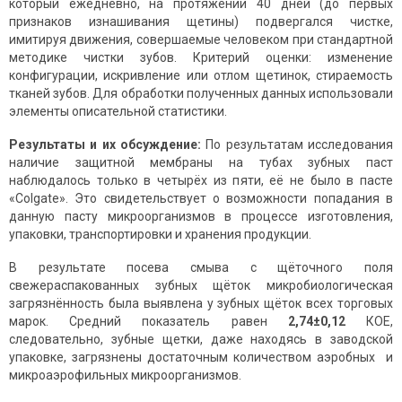
который ежедневно, на протяжении 40 дней (до первых
признаков изнашивания щетины) подвергался чистке,
имитируя движения, совершаемые человеком при стандартной
методике чистки зубов. Критерий оценки: изменение
конфигурации, искривление или отлом щетинок, стираемость
тканей зубов. Для обработки полученных данных использовали
элементы описательной статистики.
Результаты и их обсуждение:
По результатам исследования
наличие защитной мембраны на тубах зубных паст
наблюдалось только в четырёх из пяти, её не было в пасте
«Colgate». Это свидетельствует о возможности попадания в
данную пасту микроорганизмов в процессе изготовления,
упаковки, транспортировки и хранения продукции.
В результате посева смыва с щёточного поля
свежераспакованных зубных щёток микробиологическая
загрязнённость была выявлена у зубных щёток всех торговых
марок. Средний показатель равен
2,74±0,12
КОЕ,
следовательно, зубные щетки, даже находясь в заводской
упаковке, загрязнены достаточным количеством аэробных и
микроаэрофильных микроорганизмов.