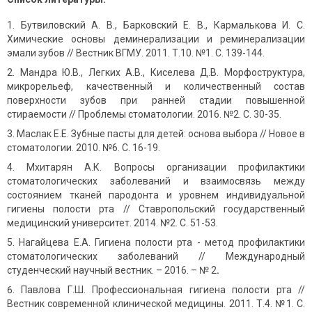
Бутвиловский А. В., Барковский Е. В., Кармалькова И. С.
Химические основы деминерализации и реминерализации
эмали зубов // Вестник ВГМУ. 2011. Т.10. №1. С. 139-144.
Мандра Ю.В., Легких А.В., Киселева Д.В. Морфоструктура,
микрорельеф, качественный и количественный состав
поверхности зубов при ранней стадии повышенной
стираемости // Проблемы стоматологии. 2016. №2. С. 30-35.
Маслак Е.Е. Зубные пасты для детей: основа выбора // Новое в
стоматологии. 2010. №6. С. 16-19.
Мхитарян А.К. Вопросы организации профилактики
стоматологических заболеваний и взаимосвязь между
состоянием тканей пародонта и уровнем индивидуальной
гигиены полости рта // Ставропольский государственный
медицинский университет. 2014. №2. С. 51-53.
Нагайцева Е.А. Гигиена полости рта - метод профилактики
стоматологических заболеваний // Международный
студенческий научный вестник. – 2016. – № 2
.
Павлова Г.Ш. Профессиональная гигиена полости рта //
Вестник современной клинической медицины. 2011. Т.4. №1. С.