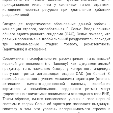
принципиально иная, чем у «сильных» типов, стратегия
истощения нервных ресурсов при длительном действии
раздражителей.
Следующее теоретическое обоснование данной работы -
концепция стресса, разработанная Г. Селье. Вводя понятие
общего адаптационного синдрома (ОАС), Селье показал, что
реакция организма на любой сильный раздражитель проходит
три закономерные стадии: тревогу, резистентность
(адаптацию) и истощение.
Современная психофизиология рассматривает типы высшей
нервной деятельности (по Павлову) как фундаментальный
предиктор того, насколько быстро у конкретного индивида
наступает третья, истощающая стадия ОАС (по Селье). С
позиций павловского учения механизмы адаптации (степень
активации симпато-адреналовой системы, колебания
кортизола и вариабельность сердечного ритма) могут
существенно отличаться в зависимости от исходного типа ВНД.
Таким образом, синтез павловского учения о силе нервной
системы и теории Селье об адаптации позволяет выдвинуть
гипотезу о том, что уровень воспринимаемого стресса в