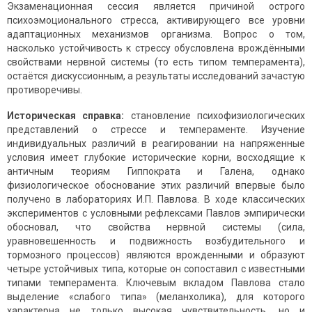
Экзаменационная сессия является причиной острого
психоэмоционального стресса, активирующего все уровни
адаптационных механизмов организма. Вопрос о том,
насколько устойчивость к стрессу обусловлена врождёнными
свойствами нервной системы (то есть типом темперамента),
остаётся дискуссионным, а результаты исследований зачастую
противоречивы.
Историческая справка:
становление психофизиологических
представлений о стрессе и темпераменте. Изучение
индивидуальных различий в реагировании на напряженные
условия имеет глубокие исторические корни, восходящие к
античным теориям Гиппократа и Галена, однако
физиологическое обоснование этих различий впервые было
получено в лабораториях И.П. Павлова. В ходе классических
экспериментов с условными рефлексами Павлов эмпирически
обосновал, что свойства нервной системы (сила,
уравновешенность и подвижность возбудительного и
тормозного процессов) являются врожденными и образуют
четыре устойчивых типа, которые он сопоставил с известными
типами темперамента. Ключевым вкладом Павлова стало
выделение «слабого типа» (меланхолика), для которого
характерна не только высокая чувствительность, но и