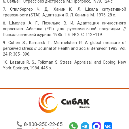
Селье Г. Стресс без дистресса. М.: Прогресс, 1979. 124 с.
Спилбергер Ч. Д., Ханин Ю. Л. Шкала ситуативной
тревожности (STAI). Адаптация Ю. Л. Ханина. М., 1976. 28 с.
Шмелёв А. Г., Похилько В. И. Адаптация личностного
опросника Айзенка (EPI) для русскоязычной популяции //
Психологический журнал. 1985. Т. 6. № 2. С. 112–119.
Cohen S., Kamarck T., Mermelstein R. A global measure of
perceived stress // Journal of Health and Social Behavior. 1983. Vol.
24. P. 385–396.
Lazarus R. S., Folkman S. Stress, Appraisal, and Coping. New
York: Springer, 1984. 445 p.
8-800-350-22-65