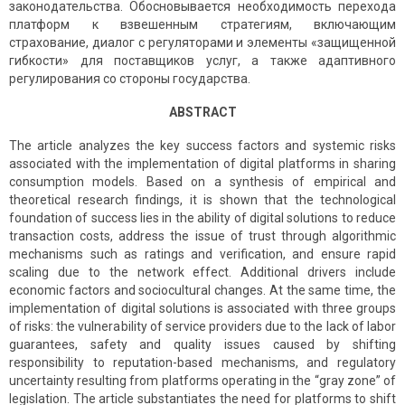
законодательства. Обосновывается необходимость перехода
платформ к взвешенным стратегиям, включающим
страхование, диалог с регуляторами и элементы «защищенной
гибкости» для поставщиков услуг, а также адаптивного
регулирования со стороны государства.
ABSTRACT
The article analyzes the key success factors and systemic risks
associated with the implementation of digital platforms in sharing
consumption models. Based on a synthesis of empirical and
theoretical research findings, it is shown that the technological
foundation of success lies in the ability of digital solutions to reduce
transaction costs, address the issue of trust through algorithmic
mechanisms such as ratings and verification, and ensure rapid
scaling due to the network effect. Additional drivers include
economic factors and sociocultural changes. At the same time, the
implementation of digital solutions is associated with three groups
of risks: the vulnerability of service providers due to the lack of labor
guarantees, safety and quality issues caused by shifting
responsibility to reputation-based mechanisms, and regulatory
uncertainty resulting from platforms operating in the “gray zone” of
legislation. The article substantiates the need for platforms to shift