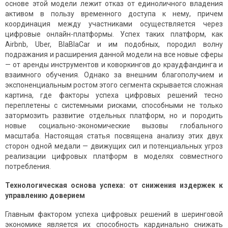
основе этой модели лежит отказ от единоличного владения
активом в пользу временного доступа к нему, причем
координация между участниками осуществляется через
цифровые онлайн-платформы. Успех таких платформ, как
Airbnb, Uber, BlaBlaCar и им подобных, породил волну
подражания и расширения данной модели на все новые сферы
— от аренды инструментов и коворкингов до краудфандинга и
взаимного обучения. Однако за внешним благополучием и
экспоненциальным ростом этого сегмента скрывается сложная
картина, где факторы успеха цифровых решений тесно
переплетены с системными рисками, способными не только
затормозить развитие отдельных платформ, но и породить
новые социально-экономические вызовы глобального
масштаба. Настоящая статья посвящена анализу этих двух
сторон одной медали — движущих сил и потенциальных угроз
реализации цифровых платформ в моделях совместного
потребления.
Технологическая основа успеха: от снижения издержек к
управлению доверием
Главным фактором успеха цифровых решений в шеринговой
экономике является их способность кардинально снижать