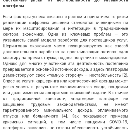
Системные риски: от нестабильности до уязвимости
платформ
Если факторы успеха связаны с ростом и принятием, то риски
реализации цифровых решений становятся очевидными по
мере их масштабирования и интеграции в традиционные
сектора экономики. Одна из ключевых проблем — это
уязвимость самой модели заработка для поставщиков услуг.
Шеринговая экономика часто позиционируется как способ
дополнительного заработка на простаивающих активах: сдал
квартиру на время отпуска, подвез попутчика в командировке.
Однако для многих участников эта деятельность постепенно
превращается в основной источник дохода, и здесь платформы
демонстрируют свою «темную сторону» — нестабильность [2].
Спрос на услуги каршеринга или краткосрочной аренды может
резко упасть в результате экономического спада, пандемии
или даже изменения алгоритмов поисковой выдачи. В отличие
от традиционной занятости, «партнеры» платформ не
защищены трудовым законодательством, не имеют
гарантированного минимального дохода, оплачиваемого
отпуска или больничного [4]. Как показывают примеры
кризисных ситуаций, в том числе пандемии COVID-19,
платформы оказались не готовы обеспечивать устойчивость