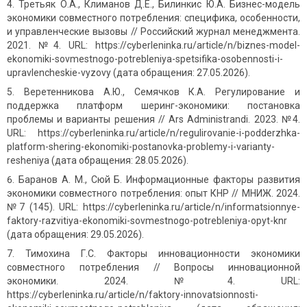
Третьяк О.А., Климанов Д.Е., Билинкис Ю.А. Бизнес-модель
экономики совместного потребления: специфика, особенности,
и управленческие вызовы // Российский журнал менеджмента.
2021. №4. URL: https://cyberleninka.ru/article/n/biznes-model-
ekonomiki-sovmestnogo-potrebleniya-spetsifika-osobennosti-i-
upravlencheskie-vyzovy (дата обращения: 27.05.2026).
Веретенникова А.Ю., Семячков К.А. Регулирование и
поддержка платформ шеринг-экономики: постановка
проблемы и варианты решения // Ars Administrandi. 2023. №4.
URL: https://cyberleninka.ru/article/n/regulirovanie-i-podderzhka-
platform-shering-ekonomiki-postanovka-problemy-i-varianty-
resheniya (дата обращения: 28.05.2026).
Баранов А. М., Сюй Б. Информационные факторы развития
экономики совместного потребления: опыт КНР // МНИЖ. 2024.
№7 (145). URL: https://cyberleninka.ru/article/n/informatsionnye-
faktory-razvitiya-ekonomiki-sovmestnogo-potrebleniya-opyt-knr
(дата обращения: 29.05.2026).
Тимохина Г.С. Факторы инновационности экономики
совместного потребления // Вопросы инновационной
экономики. 2024. №4. URL:
https://cyberleninka.ru/article/n/faktory-innovatsionnosti-