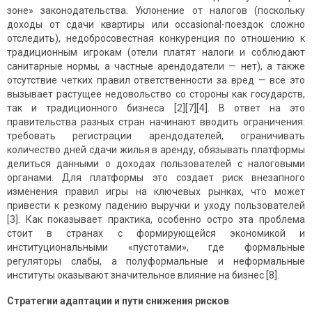
зоне» законодательства. Уклонение от налогов (поскольку
доходы от сдачи квартиры или occasional-поездок сложно
отследить), недобросовестная конкуренция по отношению к
традиционным игрокам (отели платят налоги и соблюдают
санитарные нормы, а частные арендодатели — нет), а также
отсутствие четких правил ответственности за вред — все это
вызывает растущее недовольство со стороны как государств,
так и традиционного бизнеса [2][7][4]. В ответ на это
правительства разных стран начинают вводить ограничения:
требовать регистрации арендодателей, ограничивать
количество дней сдачи жилья в аренду, обязывать платформы
делиться данными о доходах пользователей с налоговыми
органами. Для платформы это создает риск внезапного
изменения правил игры на ключевых рынках, что может
привести к резкому падению выручки и уходу пользователей
[3]. Как показывает практика, особенно остро эта проблема
стоит в странах с формирующейся экономикой и
институциональными «пустотами», где формальные
регуляторы слабы, а полуформальные и неформальные
институты оказывают значительное влияние на бизнес [8].
Стратегии адаптации и пути снижения рисков