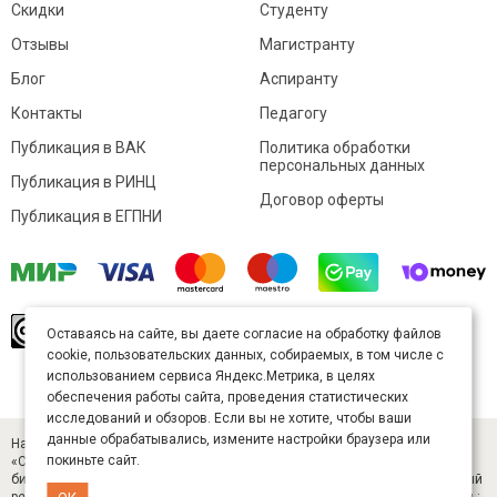
Скидки
Студенту
Отзывы
Магистранту
Блог
Аспиранту
Контакты
Педагогу
Публикация в ВАК
Политика обработки
персональных данных
Публикация в РИНЦ
Договор оферты
Публикация в ЕГПНИ
© Sibac.info 2026. Все права защищены.
Это
Оставаясь на сайте, вы даете согласие на обработку файлов
произведение доступно по
лицензии Creative
cookie, пользовательских данных, собираемых, в том числе с
Commons «Attribution» («Атрибуция») 4.0
Непортированная
.
использованием сервиса Яндекс.Метрика, в целях
Карта сайта
обеспечения работы сайта, проведения статистических
исследований и обзоров. Если вы не хотите, чтобы ваши
данные обрабатывались, измените настройки браузера или
Научный журнал «Студенческий» (ISSN 2541-9412). Издатель — ООО
покиньте сайт.
«СибАК» (ИНН 5402054157). Размещается в Научной электронной
библиотеке eLIBRARY.RU (договор № 445-11/2019 от 05.11.2019). Главный